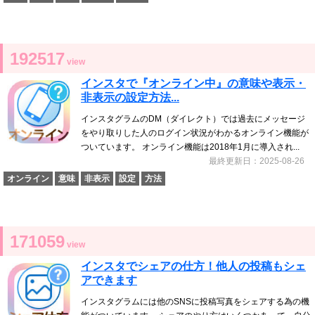
192517
view
インスタで『オンライン中』の意味や表示・
非表示の設定方法...
インスタグラムのDM（ダイレクト）では過去にメッセージ
をやり取りした人のログイン状況がわかるオンライン機能が
ついています。 オンライン機能は2018年1月に導入され...
最終更新日：2025-08-26
オンライン
意味
非表示
設定
方法
171059
view
インスタでシェアの仕方！他人の投稿もシェ
アできます
インスタグラムには他のSNSに投稿写真をシェアする為の機