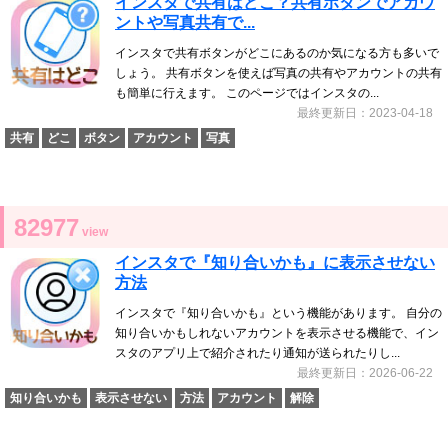
インスタで共有はどこ？共有ボタンでアカウ
ントや写真共有で...
インスタで共有ボタンがどこにあるのか気になる方も多いで
しょう。 共有ボタンを使えば写真の共有やアカウントの共有
も簡単に行えます。 このページではインスタの...
最終更新日：2023-04-18
共有
どこ
ボタン
アカウント
写真
82977
view
インスタで『知り合いかも』に表示させない
方法
インスタで『知り合いかも』という機能があります。 自分の
知り合いかもしれないアカウントを表示させる機能で、イン
スタのアプリ上で紹介されたり通知が送られたりし...
最終更新日：2026-06-22
知り合いかも
表示させない
方法
アカウント
解除