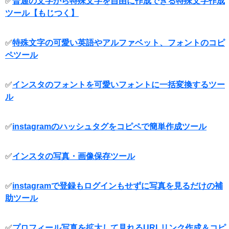
✅
普通の文字から特殊文字を自由に作成できる特殊文字作成
ツール【もじつく】
✅
特殊文字の可愛い英語やアルファベット、フォントのコピ
ペツール
✅
インスタのフォントを可愛いフォントに一括変換するツー
ル
✅
instagramのハッシュタグをコピペで簡単作成ツール
✅
インスタの写真・画像保存ツール
✅
instagramで登録もログインもせずに写真を見るだけの補
助ツール
✅
プロフィール写真を拡大して見れるURLリンク作成＆コピ