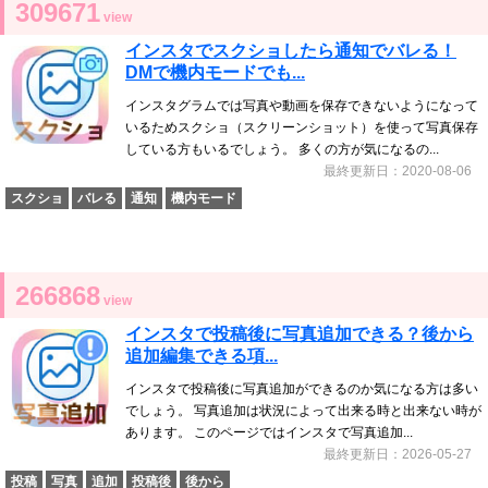
309671
view
インスタでスクショしたら通知でバレる！
DMで機内モードでも...
インスタグラムでは写真や動画を保存できないようになって
いるためスクショ（スクリーンショット）を使って写真保存
している方もいるでしょう。 多くの方が気になるの...
最終更新日：2020-08-06
スクショ
バレる
通知
機内モード
266868
view
インスタで投稿後に写真追加できる？後から
追加編集できる項...
インスタで投稿後に写真追加ができるのか気になる方は多い
でしょう。 写真追加は状況によって出来る時と出来ない時が
あります。 このページではインスタで写真追加...
最終更新日：2026-05-27
投稿
写真
追加
投稿後
後から