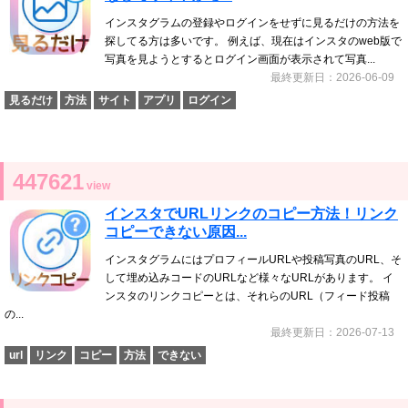
インスタグラムの登録やログインをせずに見るだけの方法を
探してる方は多いです。 例えば、現在はインスタのweb版で
写真を見ようとするとログイン画面が表示されて写真...
最終更新日：2026-06-09
見るだけ
方法
サイト
アプリ
ログイン
447621
view
インスタでURLリンクのコピー方法！リンク
コピーできない原因...
インスタグラムにはプロフィールURLや投稿写真のURL、そ
して埋め込みコードのURLなど様々なURLがあります。 イ
ンスタのリンクコピーとは、それらのURL（フィード投稿
の...
最終更新日：2026-07-13
url
リンク
コピー
方法
できない