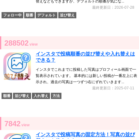
替えなどもできますが、デフォルトの順番が気にな...
最終更新日：2026-07-28
フォロー中
順番
デフォルト
並び替え
288502
view
インスタで投稿順番の並び替えや入れ替えは
できる？
インスタでこれまでに投稿した写真はプロフィール画面で一
覧表示されています。 基本的には新しい投稿が一番左上に表
示され、過去の写真は一つずつ右にずれていきます...
最終更新日：2025-07-11
順番
並び替え
入れ替え
方法
7842
view
インスタで投稿写真の固定方法！写真の並び