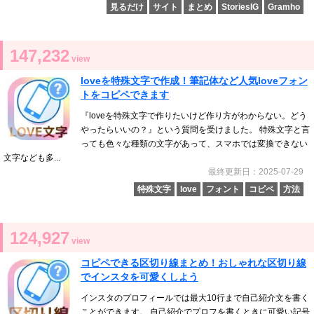
見るだけ
サイト
まとめ
StoriesIG
Gramho
147,232
view
loveを特殊文字で作成！筆記体など人気loveフォン
トをコピペできます
『loveを特殊文字で作りたいけど作り方がわからない。どう
やったらいいの？』という質問を受けました。 特殊文字と言
っても色々な種類の文字があって、スマホでは変換できない
文字なども多...
最終更新日：2025-07-29
特殊文字
love
フォント
コピペ
方法
124,927
view
コピペできる区切り線まとめ！おしゃれな区切り線
でインスタを可愛くしよう
インスタのプロフィールでは最大10行まで自己紹介文を書く
ことができます。 自己紹介でプロフを書くときに可愛い記号