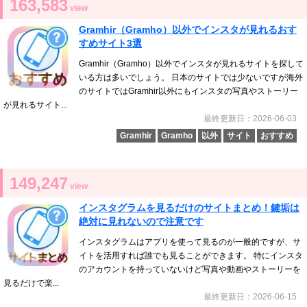
163,583
view
Gramhir（Gramho）以外でインスタが見れるおす
すめサイト3選
Gramhir（Gramho）以外でインスタが見れるサイトを探して
いる方は多いでしょう。 日本のサイトでは少ないですが海外
のサイトではGramhir以外にもインスタの写真やストーリー
が見れるサイト...
最終更新日：2026-06-03
Gramhir
Gramho
以外
サイト
おすすめ
149,247
view
インスタグラムを見るだけのサイトまとめ！鍵垢は
絶対に見れないので注意です
インスタグラムはアプリを使って見るのが一般的ですが、サ
イトを活用すれば誰でも見ることができます。 特にインスタ
のアカウントを持っていないけど写真や動画やストーリーを
見るだけで楽...
最終更新日：2026-06-15