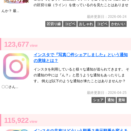
の区切り線（ライン）を使っているのを見たことはありませ
んか？ 最...
最終更新日：2026-06-24
区切り線
コピペ
おしゃれ
コピペ
かわいい
123,677
view
インスタで『写真〇件シェアしました』という通知
の意味とは？
インスタを利用していると様々な通知が送られてきます。 そ
の通知の中には『ん？』と思うような通知もあったりしま
す。 例えば以下のような通知が来たことはありませんか？
〇〇さん...
最終更新日：2026-04-25
シェア
通知
意味
115,922
view
インスタの共有はどういう順番？表示順番を変える