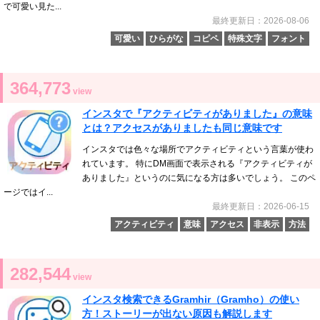
で可愛い見た...
最終更新日：2026-08-06
可愛い
ひらがな
コピペ
特殊文字
フォント
364,773
view
インスタで『アクティビティがありました』の意味
とは？アクセスがありましたも同じ意味です
インスタでは色々な場所でアクティビティという言葉が使わ
れています。 特にDM画面で表示される『アクティビティが
ありました』というのに気になる方は多いでしょう。 このペ
ージではイ...
最終更新日：2026-06-15
アクティビティ
意味
アクセス
非表示
方法
282,544
view
インスタ検索できるGramhir（Gramho）の使い
方！ストーリーが出ない原因も解説します