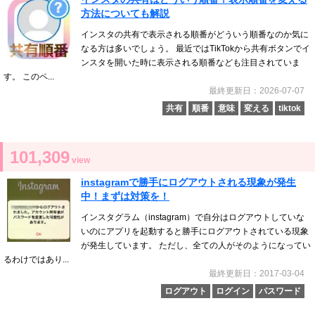
方法についても解説
インスタの共有で表示される順番がどういう順番なのか気に
なる方は多いでしょう。 最近ではTikTokから共有ボタンでイ
ンスタを開いた時に表示される順番なども注目されていま
す。 このペ...
最終更新日：2026-07-07
共有
順番
意味
変える
tiktok
101,309
view
instagramで勝手にログアウトされる現象が発生
中！まずは対策を！
インスタグラム（instagram）で自分はログアウトしていな
いのにアプリを起動すると勝手にログアウトされている現象
が発生しています。 ただし、全ての人がそのようになってい
るわけではあり...
最終更新日：2017-03-04
ログアウト
ログイン
パスワード