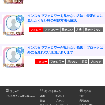
インスタでフォロワーを見せない方法！特定の人に
見せたくない時の対処方法も解説
フォロー
フォロワー
見せない
方法
見せたくない
インスタでフォロワーが見れない原因！ブロック以
外にも見れない原因があります
フォロー
フォロワー
見れない
原因
ブロック
はじめに
使い方を調べる
その他
インスタグラム使い方.com
基本
コメント
TOP
投稿
ブロック
利用規約