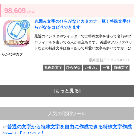
98,609
view
丸囲み文字のひらがなとカタカナ一覧！特殊文字ひ
らがなをコピペできます
最近のインスタやツイッターでは特殊文字を使って名前やプ
ロフィールを書いてる人が目立ちます。 英語やアルファベッ
トなどの特殊文字は色々あって可愛い文字も多いですが、ひ
らがなやカタ...
最終更新日：2026-07-27
丸囲み文字
ひらがな
カタカナ
一覧
特殊文字
[もっと見る]
人気の便利ツール
✅
普通の文字から特殊文字を自由に作成できる特殊文字作成
ツール【もじつく】