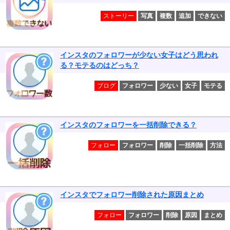
ストーリー
写真
複数
追加
できない
インスタのフォロワーが少ない女子はどう思われ
る？モテるのはどっち？
ブログ
フォロワー
少ない
女子
モテる
インスタのフォロワーを一括削除できる？
フォロー
フォロワー
削除
一括削除
方法
インスタでフォロワー削除された原因まとめ
フォロー
フォロワー
削除
原因
まとめ