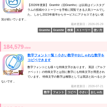
【2026年更新】 Gramhir（旧Gramho）は以前はインスタグ
ラムの投稿やストーリーを手軽に閲覧できる人気ツールでし
た。 しかし2023年後半からサービスにアクセスできない状
況が続いています...
最終更新日：2026-05-29
Gramho
Gramhir
検索
ストーリー
使い方
184,579
view
数字フォント一覧！小さい数字やおしゃれな数字を
コピペできます
数字フォントにも様々な特殊文字があります。 英語（アルフ
ァベット）の特殊文字とは別に数字にも特殊文字が用意され
ています。 特殊文字の数字は種類としては英語と比べると少
ないです...
最終更新日：2026-07-21
数字
フォント
コピペ
小さい
おしゃれ