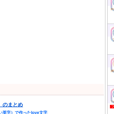
e』のまとめ
英字）で作ったlove文字