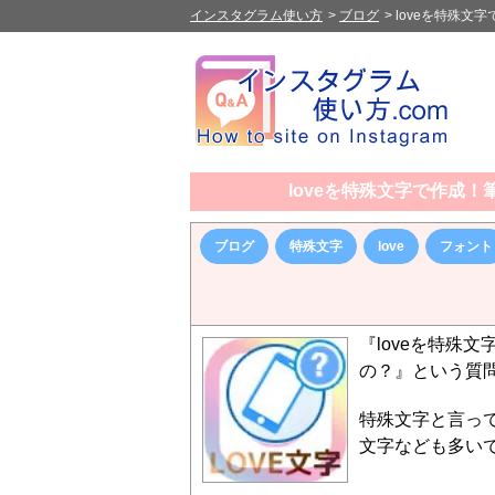
インスタグラム使い方
>
ブログ
>
loveを特殊文
loveを特殊文字で作成！
ブログ
特殊文字
love
フォント
『loveを特殊
の？』という質
特殊文字と言っ
文字なども多い