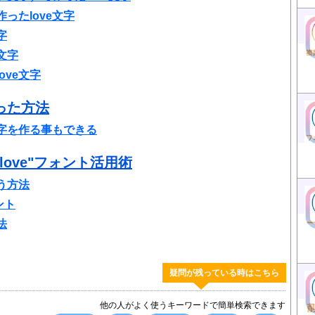
ったlove文字
字
文字
ove文字
った方法
字を作る事もできる
ove"フォント活用術
使う方法
ント
法
疑問が残っている時はこちら
他の人がよく使うキーワードで簡単検索できます