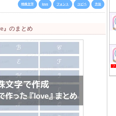
特殊文字
love
フォント
コピペ
方法
ve』のまとめ
フ