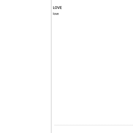
ʟᴏᴠᴇ
ˡᵒᵛᵉ