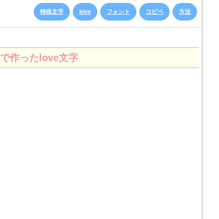
特殊文字
love
フォント
コピペ
方法
作ったlove文字