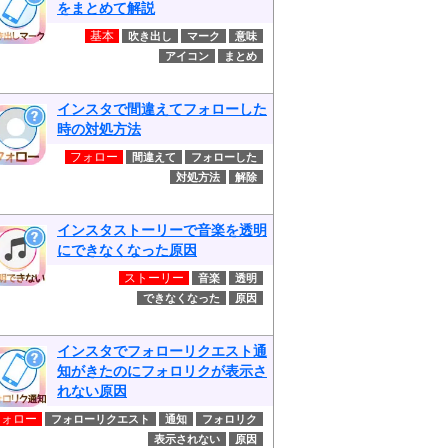
をまとめて解説
基本
吹き出し
マーク
意味
アイコン
まとめ
インスタで間違えてフォローした
時の対処方法
フォロー
間違えて
フォローした
対処方法
解除
インスタストーリーで音楽を透明
にできなくなった原因
ストーリー
音楽
透明
できなくなった
原因
インスタでフォローリクエスト通
知がきたのにフォロリクが表示さ
れない原因
フォロー
フォローリクエスト
通知
フォロリク
表示されない
原因