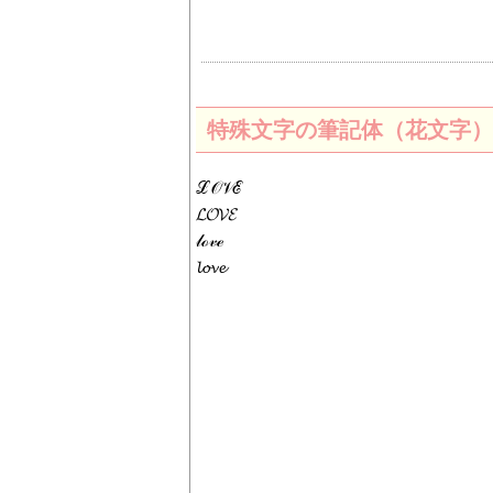
特殊文字の筆記体（花文字）で
ℒ𝒪𝒱ℰ
𝓛𝓞𝓥𝓔
𝓁ℴ𝓋ℯ
𝓵𝓸𝓿𝓮