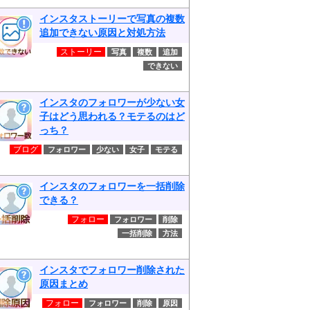
インスタストーリーで写真の複数
追加できない原因と対処方法
ストーリー
写真
複数
追加
できない
インスタのフォロワーが少ない女
子はどう思われる？モテるのはど
っち？
ブログ
フォロワー
少ない
女子
モテる
インスタのフォロワーを一括削除
できる？
フォロー
フォロワー
削除
一括削除
方法
インスタでフォロワー削除された
原因まとめ
フォロー
フォロワー
削除
原因