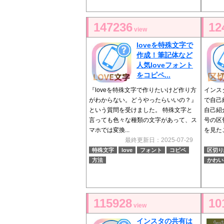
147236
12
view
loveを特殊文字で
作成！筆記体など
人気loveフォント
をコピペ...
『loveを特殊文字で作りたいけど作り方
インス
がわからない。どうやったらいいの？』
で自己
という質問を受けました。 特殊文字と
自己紹
言っても色々な種類の文字があって、ス
号の区
マホでは変換...
を見たこ
最終更新日：2025-07-29
特殊文字
love
フォント
コピペ
区切り
方法
かわい
115928
10
view
インスタの共有は