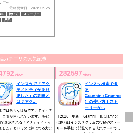
ーを...
最終更新日：2026-06-25
sIG
使い方
ストーリー
足跡
連カテゴリの人気記事
4792
282597
view
view
インスタで『アク
インスタ検索でき
ティビティがあり
る
ました』の意味と
Gramhir（Gramho
は？アク...
）の使い方！スト
ーリーが...
タでは色々な場所でアクティビテ
う言葉が使われています。 特に
【2026年更新】 Gramhir（旧Gramho）
面で表示される『アクティビティ
は以前はインスタグラムの投稿やストー
ました』というのに気になる方は
リーを手軽に閲覧できる人気ツールでし