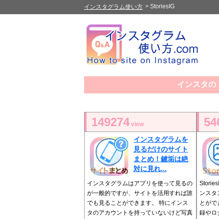
>
StoriesIG
インスタグラム使い方
インスタの「
149274
54
view
インスタグラムを
見るだけのサイト
まとめ！鍵垢は絶
対に見れ...
インスタグラムはアプリを使って見るの
Stor
が一般的ですが、サイトを活用すれば誰
ンスタ
でも見ることができます。 特にインス
とがで
タのアカウントを持っていないけど写真
録やロ