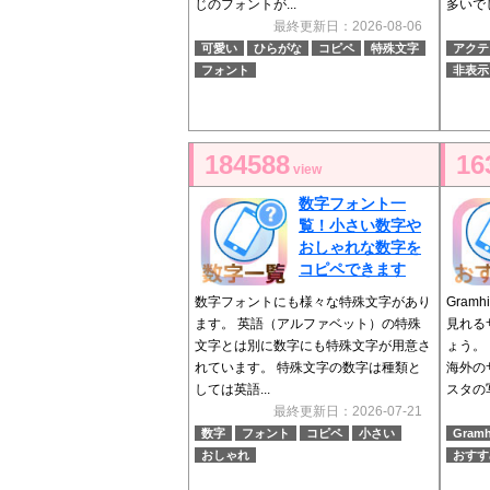
じのフォントが...
多いでし
最終更新日：2026-08-06
可愛い
ひらがな
コピペ
特殊文字
アクテ
フォント
非表示
184588
16
view
数字フォント一
覧！小さい数字や
おしゃれな数字を
コピペできます
数字フォントにも様々な特殊文字があり
Gram
ます。 英語（アルファベット）の特殊
見れる
文字とは別に数字にも特殊文字が用意さ
ょう。
れています。 特殊文字の数字は種類と
海外の
しては英語...
スタの写
最終更新日：2026-07-21
数字
フォント
コピペ
小さい
Gramh
おしゃれ
おすす