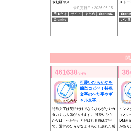
や動画やスト...
ストーリ
最終更新日：2026-06-15
見るだけ
サイト
まとめ
StoriesIG
Storie
Gramho
バレる
関
461638
36
view
可愛いひらがなを
簡単コピペ！特殊
文字のへた字やギ
ャル文字...
特殊文字は英語だけでなくひらがなやカ
インス
タカナも人気があります。 可愛いひら
ィとい
がなは『へた字』と呼ばれる特殊文字
DM画
で、通常のひらがなよりも少し崩れた感
があり