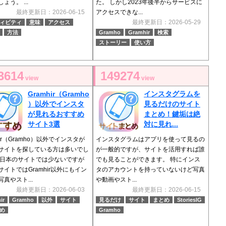
ょう。 ...
た。 しかし2023年後半からサービスに
最終更新日：2026-06-15
アクセスできな...
最終更新日：2026-05-29
ィビティ
意味
アクセス
方法
Gramho
Gramhir
検索
ストーリー
使い方
3614
149274
view
view
Gramhir（Gramho
インスタグラムを
）以外でインスタ
見るだけのサイト
が見れるおすすめ
まとめ！鍵垢は絶
サイト3選
対に見れ...
hir（Gramho）以外でインスタが
インスタグラムはアプリを使って見るの
サイトを探している方は多いでし
が一般的ですが、サイトを活用すれば誰
 日本のサイトでは少ないですが
でも見ることができます。 特にインス
サイトではGramhir以外にもイン
タのアカウントを持っていないけど写真
真やスト...
や動画やスト...
最終更新日：2026-06-03
最終更新日：2026-06-15
ir
Gramho
以外
サイト
見るだけ
サイト
まとめ
StoriesIG
め
Gramho