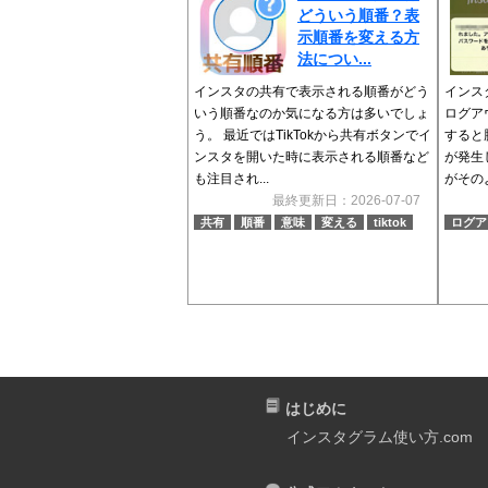
どういう順番？表
示順番を変える方
法につい...
インスタの共有で表示される順番がどう
インスタ
いう順番なのか気になる方は多いでしょ
ログア
う。 最近ではTikTokから共有ボタンでイ
すると
ンスタを開いた時に表示される順番など
が発生
も注目され...
がそのよ
最終更新日：2026-07-07
共有
順番
意味
変える
tiktok
ログア
はじめに
インスタグラム使い方.com