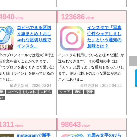
4940
123686
view
view
コピペできる区切
インスタで『写真
り線まとめ！おし
〇件シェアしまし
ゃれな区切り線で
た』という通知の
インスタ...
意味とは？
タのプロフィールでは最大10行ま
インスタを利用していると様々な通知が
紹介文を書くことができます。
送られてきます。 その通知の中には
介でプロフを書くときに可愛い記
『ん？』と思うような通知もあったりし
切り線（ライン）を使っているの
ます。 例えば以下のような通知が来た
とは...
ことはありま...
最終更新日：2026-06-24
最終更新日：2026-04-25
線
コピペ
おしゃれ
コピペ
シェア
通知
意味
い
1311
98643
view
view
instagramで勝手
丸囲み文字のひら