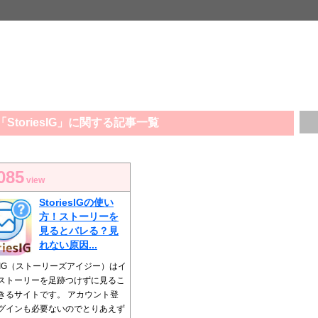
StoriesIG」に関する記事一覧
085
view
StoriesIGの使い
方！ストーリーを
見るとバレる？見
れない原因...
iesIG（ストーリーズアイジー）はイ
ストーリーを足跡つけずに見るこ
きるサイトです。 アカウント登
グインも必要ないのでとりあえず