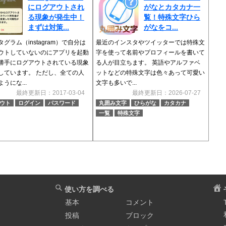
にログアウトされ
がなとカタカナ一
る現象が発生中！
覧！特殊文字ひら
まずは対策...
がなをコ...
グラム（instagram）で自分は
最近のインスタやツイッターでは特殊文
ウトしていないのにアプリを起動
字を使って名前やプロフィールを書いて
勝手にログアウトされている現象
る人が目立ちます。 英語やアルファベ
しています。 ただし、全ての人
ットなどの特殊文字は色々あって可愛い
うにな...
文字も多いで...
最終更新日：2017-03-04
最終更新日：2026-07-27
ウト
ログイン
パスワード
丸囲み文字
ひらがな
カタカナ
一覧
特殊文字
使い方を調べる
基本
コメント
投稿
ブロック