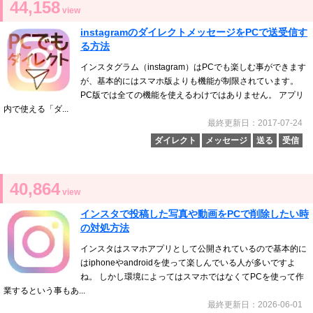
44,158
view
instagramのダイレクトメッセージをPCで送受信す
る方法
インスタグラム（instagram）はPCでも楽しむ事ができます
が、基本的にはスマホ版よりも機能が制限されています。
PC版では全ての機能を使えるわけではありません。 アプリ
内で使える「ダ...
最終更新日：2017-07-24
ダイレクト
メッセージ
送る
受信
40,864
view
インスタで投稿した写真や動画をPCで削除したい時
の対処方法
インスタはスマホアプリとして公開されているので基本的に
はiphoneやandroidを使って楽しんでいる人が多いですよ
ね。 しかし環境によってはスマホではなくてPCを使って作
業するという事もあ...
最終更新日：2026-06-01