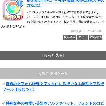
instagramでPCから写真や動画が読み込めない時の
対処方法
インスタグラムの写真や動画はPCで見る事もできますよ
ね。 元々はPC版（web版）はハッシュタグを検索するだけ
の役割でしたが今ではアプリ版と同等の機能が使えます。 そ
んな便利なPC版で...
最終更新日：2026-05-08
読み込み
エラー
対処方法
[もっと見る]
人気の便利ツール
✅
普通の文字から特殊文字を自由に作成できる特殊文字作成
ツール【もじつく】
✅
特殊文字の可愛い英語やアルファベット、フォントのコピ