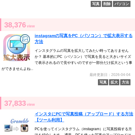
写真
削除
パソコン
38,376
view
instagramの写真をPC（パソコン）で拡大表示する
方法
インスタグラムの写真を拡大してみたい時ってありません
か？ 基本的にPC（パソコン）で写真を見ると大きいサイズ
で表示されるので見やすいのですが一部分だけ拡大という事
ができませんよね...
最終更新日：2026-04-04
写真
拡大
方法
37,833
view
インスタにPCで写真投稿（アップロード）する方法
【ツール利用】
PCを使ってインスタグラム（instagram）に写真投稿する方
法を紹介します。 通常、PCを使った写真のアップロードは