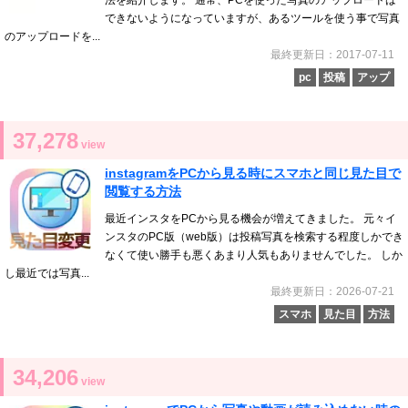
できないようになっていますが、あるツールを使う事で写真
のアップロードを...
最終更新日：2017-07-11
pc
投稿
アップ
37,278
view
instagramをPCから見る時にスマホと同じ見た目で
閲覧する方法
最近インスタをPCから見る機会が増えてきました。 元々イ
ンスタのPC版（web版）は投稿写真を検索する程度しかでき
なくて使い勝手も悪くあまり人気もありませんでした。 しか
し最近では写真...
最終更新日：2026-07-21
スマホ
見た目
方法
34,206
view