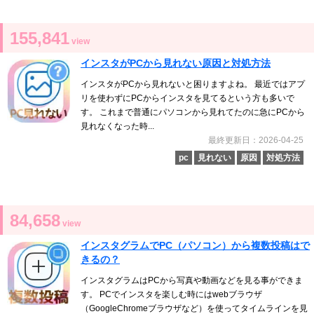
155,841
view
インスタがPCから見れない原因と対処方法
インスタがPCから見れないと困りますよね。 最近ではアプ
リを使わずにPCからインスタを見てるという方も多いで
す。 これまで普通にパソコンから見れてたのに急にPCから
見れなくなった時...
最終更新日：2026-04-25
pc
見れない
原因
対処方法
84,658
view
インスタグラムでPC（パソコン）から複数投稿はで
きるの？
インスタグラムはPCから写真や動画などを見る事ができま
す。 PCでインスタを楽しむ時にはwebブラウザ
（GoogleChromeブラウザなど）を使ってタイムラインを見