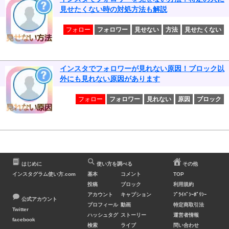
見せたくない時の対処方法も解説
フォロー
フォロワー
見せない
方法
見せたくない
インスタでフォロワーが見れない原因！ブロック以
外にも見れない原因があります
フォロー
フォロワー
見れない
原因
ブロック
はじめに
使い方を調べる
その他
インスタグラム使い方.com
基本
コメント
TOP
投稿
ブロック
利用規約
アカウント
キャプション
ﾌﾟﾗｲﾊﾞｼｰﾎﾟﾘｼｰ
公式アカウント
プロフィール
動画
特定商取引法
Twitter
ハッシュタグ
ストーリー
運営者情報
facebook
検索
ライブ
問い合わせ