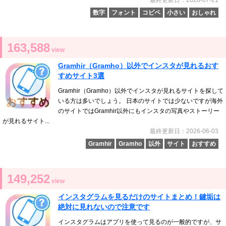
数字
フォント
コピペ
小さい
おしゃれ
163,588
view
Gramhir（Gramho）以外でインスタが見れるおす
すめサイト3選
Gramhir（Gramho）以外でインスタが見れるサイトを探して
いる方は多いでしょう。 日本のサイトでは少ないですが海外
のサイトではGramhir以外にもインスタの写真やストーリー
が見れるサイト...
最終更新日：2026-06-03
Gramhir
Gramho
以外
サイト
おすすめ
149,252
view
インスタグラムを見るだけのサイトまとめ！鍵垢は
絶対に見れないので注意です
インスタグラムはアプリを使って見るのが一般的ですが、サ