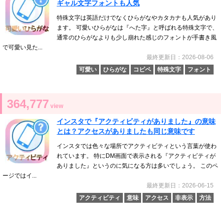
ギャル文字フォントも人気
特殊文字は英語だけでなくひらがなやカタカナも人気があり
ます。 可愛いひらがなは『へた字』と呼ばれる特殊文字で、
通常のひらがなよりも少し崩れた感じのフォントが手書き風
で可愛い見た...
最終更新日：2026-08-06
可愛い
ひらがな
コピペ
特殊文字
フォント
364,777
view
インスタで『アクティビティがありました』の意味
とは？アクセスがありましたも同じ意味です
インスタでは色々な場所でアクティビティという言葉が使わ
れています。 特にDM画面で表示される『アクティビティが
ありました』というのに気になる方は多いでしょう。 このペ
ージではイ...
最終更新日：2026-06-15
アクティビティ
意味
アクセス
非表示
方法