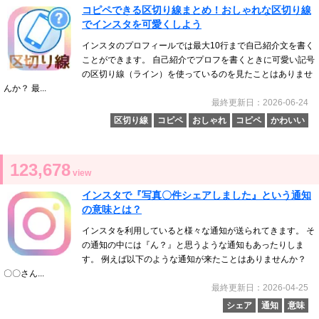
コピペできる区切り線まとめ！おしゃれな区切り線
でインスタを可愛くしよう
インスタのプロフィールでは最大10行まで自己紹介文を書く
ことができます。 自己紹介でプロフを書くときに可愛い記号
の区切り線（ライン）を使っているのを見たことはありませ
んか？ 最...
最終更新日：2026-06-24
区切り線
コピペ
おしゃれ
コピペ
かわいい
123,678
view
インスタで『写真〇件シェアしました』という通知
の意味とは？
インスタを利用していると様々な通知が送られてきます。 そ
の通知の中には『ん？』と思うような通知もあったりしま
す。 例えば以下のような通知が来たことはありませんか？
〇〇さん...
最終更新日：2026-04-25
シェア
通知
意味