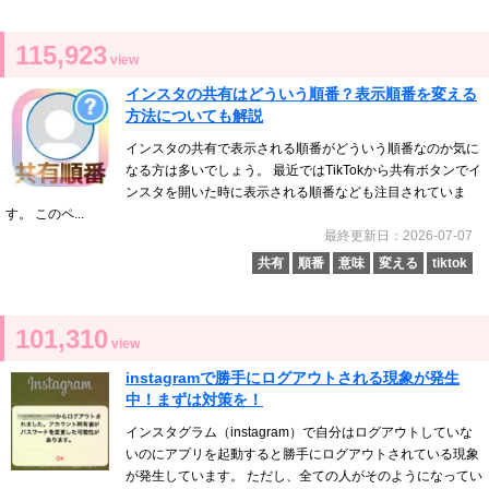
115,923
view
インスタの共有はどういう順番？表示順番を変える
方法についても解説
インスタの共有で表示される順番がどういう順番なのか気に
なる方は多いでしょう。 最近ではTikTokから共有ボタンでイ
ンスタを開いた時に表示される順番なども注目されていま
す。 このペ...
最終更新日：2026-07-07
共有
順番
意味
変える
tiktok
101,310
view
instagramで勝手にログアウトされる現象が発生
中！まずは対策を！
インスタグラム（instagram）で自分はログアウトしていな
いのにアプリを起動すると勝手にログアウトされている現象
が発生しています。 ただし、全ての人がそのようになってい