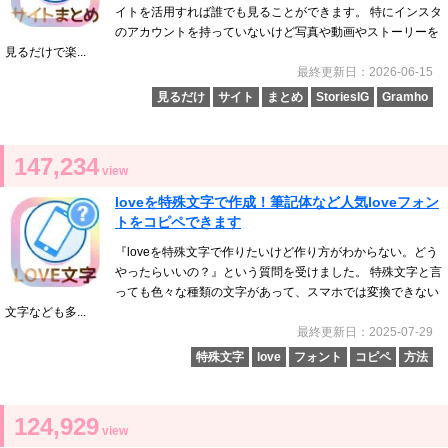
イトを活用すれば誰でも見ることができます。 特にインスタ
のアカウントを持っていないけど写真や動画やストーリーを
見るだけで楽...
最終更新日：2026-06-15
見るだけ
サイト
まとめ
StoriesIG
Gramho
147,234
view
loveを特殊文字で作成！筆記体など人気loveフォン
トをコピペできます
『loveを特殊文字で作りたいけど作り方がわからない。どう
やったらいいの？』という質問を受けました。 特殊文字と言
っても色々な種類の文字があって、スマホでは変換できない
文字なども多...
最終更新日：2025-07-29
特殊文字
love
フォント
コピペ
方法
124,929
view