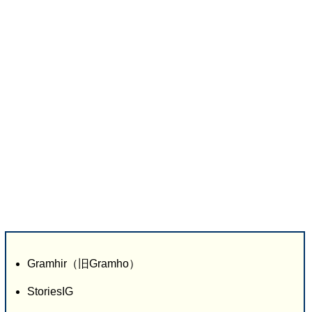
Gramhir（旧Gramho）
StoriesIG