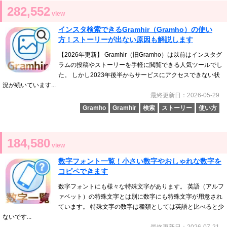
282,552
view
インスタ検索できるGramhir（Gramho）の使い
方！ストーリーが出ない原因も解説します
【2026年更新】 Gramhir（旧Gramho）は以前はインスタグ
ラムの投稿やストーリーを手軽に閲覧できる人気ツールでし
た。 しかし2023年後半からサービスにアクセスできない状
況が続いています...
最終更新日：2026-05-29
Gramho
Gramhir
検索
ストーリー
使い方
184,580
view
数字フォント一覧！小さい数字やおしゃれな数字を
コピペできます
数字フォントにも様々な特殊文字があります。 英語（アルフ
ァベット）の特殊文字とは別に数字にも特殊文字が用意され
ています。 特殊文字の数字は種類としては英語と比べると少
ないです...
最終更新日：2026-07-21