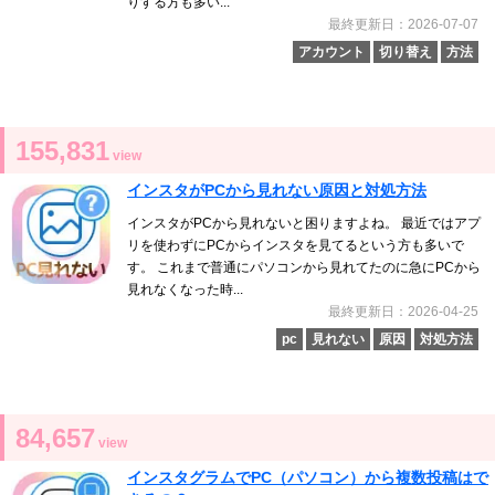
りする方も多い...
最終更新日：2026-07-07
アカウント
切り替え
方法
155,831
view
インスタがPCから見れない原因と対処方法
インスタがPCから見れないと困りますよね。 最近ではアプ
リを使わずにPCからインスタを見てるという方も多いで
す。 これまで普通にパソコンから見れてたのに急にPCから
見れなくなった時...
最終更新日：2026-04-25
pc
見れない
原因
対処方法
84,657
view
インスタグラムでPC（パソコン）から複数投稿はで