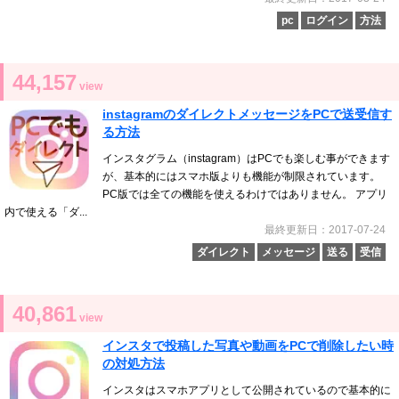
pc
ログイン
方法
44,157
view
instagramのダイレクトメッセージをPCで送受信す
る方法
インスタグラム（instagram）はPCでも楽しむ事ができます
が、基本的にはスマホ版よりも機能が制限されています。
PC版では全ての機能を使えるわけではありません。 アプリ
内で使える「ダ...
最終更新日：2017-07-24
ダイレクト
メッセージ
送る
受信
40,861
view
インスタで投稿した写真や動画をPCで削除したい時
の対処方法
インスタはスマホアプリとして公開されているので基本的に