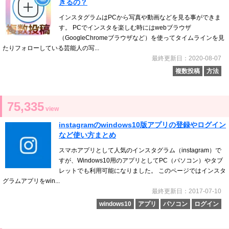
きるの？
インスタグラムはPCから写真や動画などを見る事ができま
す。 PCでインスタを楽しむ時にはwebブラウザ
（GoogleChromeブラウザなど）を使ってタイムラインを見
たりフォローしている芸能人の写...
最終更新日：2020-08-07
複数投稿
方法
75,335
view
instagramのwindows10版アプリの登録やログイン
など使い方まとめ
スマホアプリとして人気のインスタグラム（instagram）で
すが、Windows10用のアプリとしてPC（パソコン）やタブ
レットでも利用可能になりました。 このページではインスタ
グラムアプリをwin...
最終更新日：2017-07-10
windows10
アプリ
パソコン
ログイン