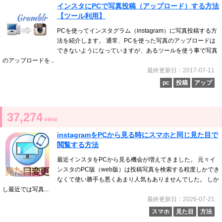
インスタにPCで写真投稿（アップロード）する方法
【ツール利用】
PCを使ってインスタグラム（instagram）に写真投稿する方
法を紹介します。 通常、PCを使った写真のアップロードは
できないようになっていますが、あるツールを使う事で写真
のアップロードを...
最終更新日：2017-07-11
pc
投稿
アップ
37,274
view
instagramをPCから見る時にスマホと同じ見た目で
閲覧する方法
最近インスタをPCから見る機会が増えてきました。 元々イ
ンスタのPC版（web版）は投稿写真を検索する程度しかでき
なくて使い勝手も悪くあまり人気もありませんでした。 しか
し最近では写真...
最終更新日：2026-07-21
スマホ
見た目
方法