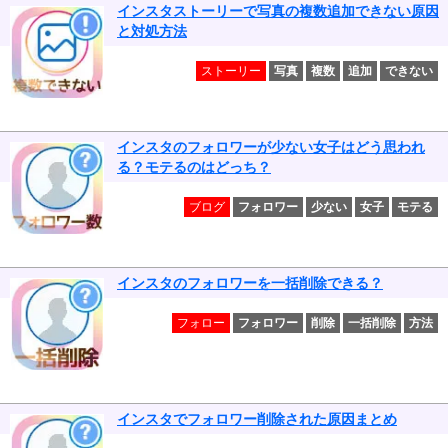
インスタストーリーで写真の複数追加できない原因
と対処方法
ストーリー
写真
複数
追加
できない
インスタのフォロワーが少ない女子はどう思われ
る？モテるのはどっち？
ブログ
フォロワー
少ない
女子
モテる
インスタのフォロワーを一括削除できる？
フォロー
フォロワー
削除
一括削除
方法
インスタでフォロワー削除された原因まとめ