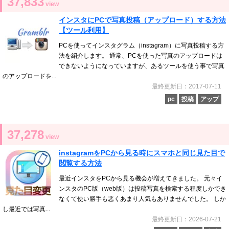
37,833
view
インスタにPCで写真投稿（アップロード）する方法
【ツール利用】
PCを使ってインスタグラム（instagram）に写真投稿する方
法を紹介します。 通常、PCを使った写真のアップロードは
できないようになっていますが、あるツールを使う事で写真
のアップロードを...
最終更新日：2017-07-11
pc
投稿
アップ
37,278
view
instagramをPCから見る時にスマホと同じ見た目で
閲覧する方法
最近インスタをPCから見る機会が増えてきました。 元々イ
ンスタのPC版（web版）は投稿写真を検索する程度しかでき
なくて使い勝手も悪くあまり人気もありませんでした。 しか
し最近では写真...
最終更新日：2026-07-21