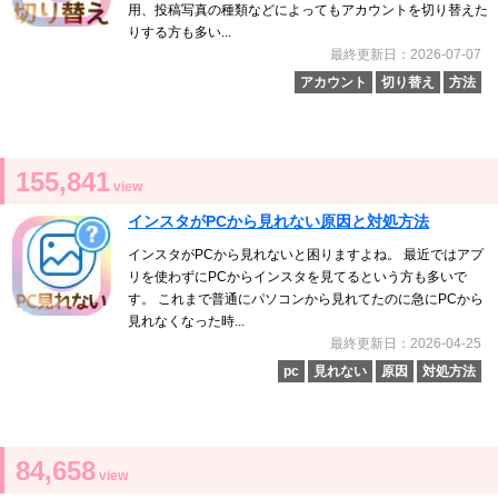
用、投稿写真の種類などによってもアカウントを切り替えた
りする方も多い...
最終更新日：2026-07-07
アカウント
切り替え
方法
155,841
view
インスタがPCから見れない原因と対処方法
インスタがPCから見れないと困りますよね。 最近ではアプ
リを使わずにPCからインスタを見てるという方も多いで
す。 これまで普通にパソコンから見れてたのに急にPCから
見れなくなった時...
最終更新日：2026-04-25
pc
見れない
原因
対処方法
84,658
view