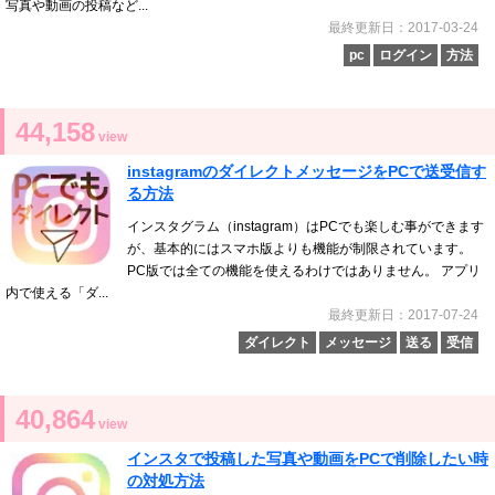
写真や動画の投稿など...
最終更新日：2017-03-24
pc
ログイン
方法
44,158
view
instagramのダイレクトメッセージをPCで送受信す
る方法
インスタグラム（instagram）はPCでも楽しむ事ができます
が、基本的にはスマホ版よりも機能が制限されています。
PC版では全ての機能を使えるわけではありません。 アプリ
内で使える「ダ...
最終更新日：2017-07-24
ダイレクト
メッセージ
送る
受信
40,864
view
インスタで投稿した写真や動画をPCで削除したい時
の対処方法