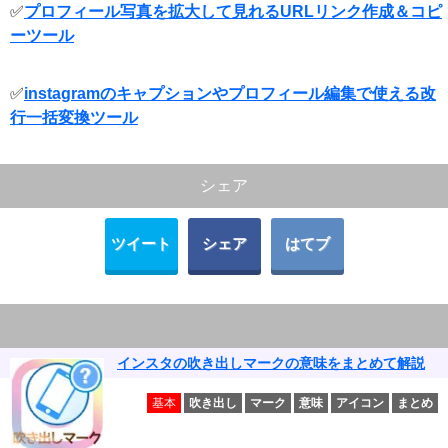
✅
プロフィール写真を拡大して見れるURLリンク作成＆コピ
ーツール
✅
instagramのキャプションやプロフィール編集で使える改
行一括変換ツール
シェア
ツイート
シェア
はてブ
インスタの吹き出しマークの意味をまとめて解説
基本
吹き出し
マーク
意味
アイコン
まとめ