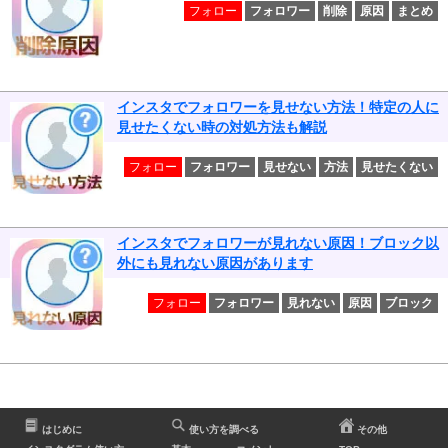
フォロー
フォロワー
削除
原因
まとめ
インスタでフォロワーを見せない方法！特定の人に
見せたくない時の対処方法も解説
フォロー
フォロワー
見せない
方法
見せたくない
インスタでフォロワーが見れない原因！ブロック以
外にも見れない原因があります
フォロー
フォロワー
見れない
原因
ブロック
はじめに
使い方を調べる
その他