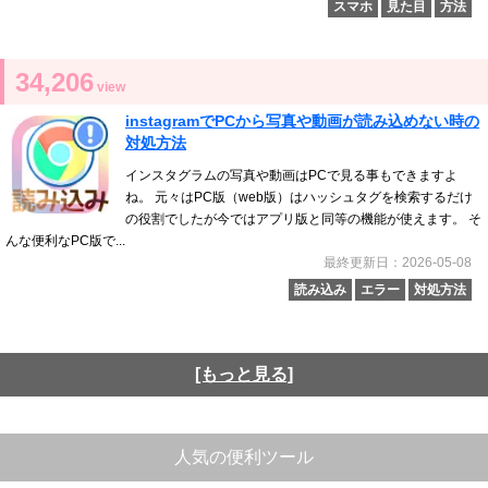
スマホ
見た目
方法
34,206
view
instagramでPCから写真や動画が読み込めない時の
対処方法
インスタグラムの写真や動画はPCで見る事もできますよ
ね。 元々はPC版（web版）はハッシュタグを検索するだけ
の役割でしたが今ではアプリ版と同等の機能が使えます。 そ
んな便利なPC版で...
最終更新日：2026-05-08
読み込み
エラー
対処方法
[もっと見る]
人気の便利ツール