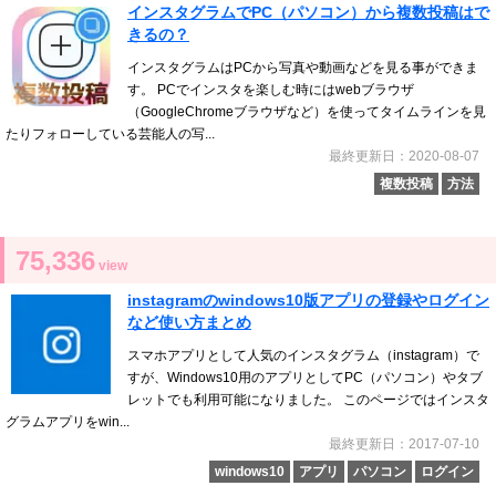
インスタグラムでPC（パソコン）から複数投稿はで
きるの？
インスタグラムはPCから写真や動画などを見る事ができま
す。 PCでインスタを楽しむ時にはwebブラウザ
（GoogleChromeブラウザなど）を使ってタイムラインを見
たりフォローしている芸能人の写...
最終更新日：2020-08-07
複数投稿
方法
75,336
view
instagramのwindows10版アプリの登録やログイン
など使い方まとめ
スマホアプリとして人気のインスタグラム（instagram）で
すが、Windows10用のアプリとしてPC（パソコン）やタブ
レットでも利用可能になりました。 このページではインスタ
グラムアプリをwin...
最終更新日：2017-07-10
windows10
アプリ
パソコン
ログイン