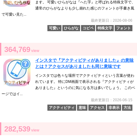
ます。 可愛いひらがなは『へた字』と呼ばれる特殊文字で、
通常のひらがなよりも少し崩れた感じのフォントが手書き風
で可愛い見た...
最終更新日：2026-08-06
可愛い
ひらがな
コピペ
特殊文字
フォント
364,769
view
インスタで『アクティビティがありました』の意味
とは？アクセスがありましたも同じ意味です
インスタでは色々な場所でアクティビティという言葉が使わ
れています。 特にDM画面で表示される『アクティビティが
ありました』というのに気になる方は多いでしょう。 このペ
ージではイ...
最終更新日：2026-06-15
アクティビティ
意味
アクセス
非表示
方法
282,539
view