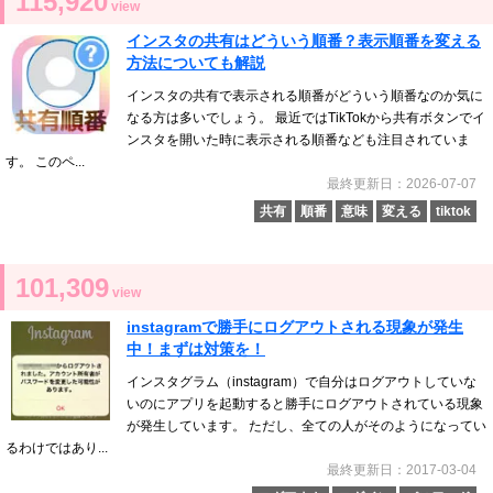
115,920
view
インスタの共有はどういう順番？表示順番を変える
方法についても解説
インスタの共有で表示される順番がどういう順番なのか気に
なる方は多いでしょう。 最近ではTikTokから共有ボタンでイ
ンスタを開いた時に表示される順番なども注目されていま
す。 このペ...
最終更新日：2026-07-07
共有
順番
意味
変える
tiktok
101,309
view
instagramで勝手にログアウトされる現象が発生
中！まずは対策を！
インスタグラム（instagram）で自分はログアウトしていな
いのにアプリを起動すると勝手にログアウトされている現象
が発生しています。 ただし、全ての人がそのようになってい
るわけではあり...
最終更新日：2017-03-04