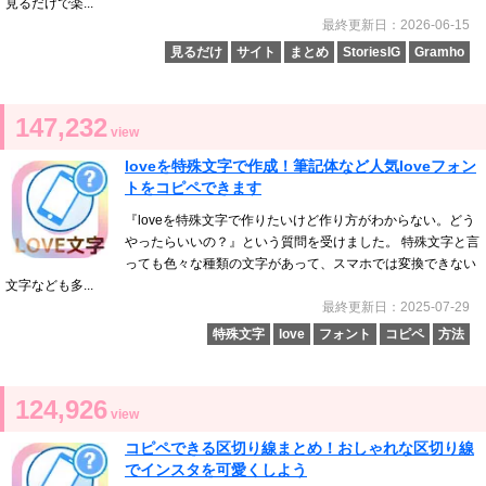
見るだけで楽...
最終更新日：2026-06-15
見るだけ
サイト
まとめ
StoriesIG
Gramho
147,232
view
loveを特殊文字で作成！筆記体など人気loveフォン
トをコピペできます
『loveを特殊文字で作りたいけど作り方がわからない。どう
やったらいいの？』という質問を受けました。 特殊文字と言
っても色々な種類の文字があって、スマホでは変換できない
文字なども多...
最終更新日：2025-07-29
特殊文字
love
フォント
コピペ
方法
124,926
view
コピペできる区切り線まとめ！おしゃれな区切り線
でインスタを可愛くしよう