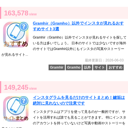
163,578
view
Gramhir（Gramho）以外でインスタが見れるおす
すめサイト3選
Gramhir（Gramho）以外でインスタが見れるサイトを探して
いる方は多いでしょう。 日本のサイトでは少ないですが海外
のサイトではGramhir以外にもインスタの写真やストーリー
が見れるサイト...
最終更新日：2026-06-03
Gramhir
Gramho
以外
サイト
おすすめ
149,245
view
インスタグラムを見るだけのサイトまとめ！鍵垢は
絶対に見れないので注意です
インスタグラムはアプリを使って見るのが一般的ですが、サ
イトを活用すれば誰でも見ることができます。 特にインスタ
のアカウントを持っていないけど写真や動画やストーリーを