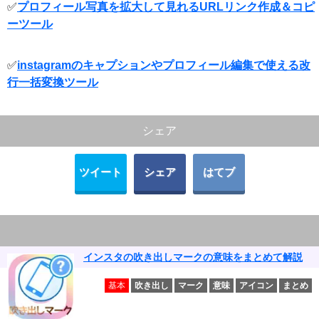
✅
プロフィール写真を拡大して見れるURLリンク作成＆コピ
ーツール
✅
instagramのキャプションやプロフィール編集で使える改
行一括変換ツール
シェア
ツイート
シェア
はてブ
インスタの吹き出しマークの意味をまとめて解説
基本
吹き出し
マーク
意味
アイコン
まとめ