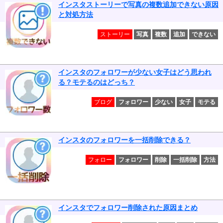
インスタストーリーで写真の複数追加できない原因
と対処方法
ストーリー
写真
複数
追加
できない
インスタのフォロワーが少ない女子はどう思われ
る？モテるのはどっち？
ブログ
フォロワー
少ない
女子
モテる
インスタのフォロワーを一括削除できる？
フォロー
フォロワー
削除
一括削除
方法
インスタでフォロワー削除された原因まとめ