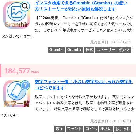
インスタ検索できるGramhir（Gramho）の使い
方！ストーリーが出ない原因も解説します
【2026年更新】 Gramhir（旧Gramho）は以前はインスタグ
ラムの投稿やストーリーを手軽に閲覧できる人気ツールでし
た。 しかし2023年後半からサービスにアクセスできない状
況が続いています...
最終更新日：2026-05-29
Gramho
Gramhir
検索
ストーリー
使い方
184,577
view
数字フォント一覧！小さい数字やおしゃれな数字を
コピペできます
数字フォントにも様々な特殊文字があります。 英語（アルフ
ァベット）の特殊文字とは別に数字にも特殊文字が用意され
ています。 特殊文字の数字は種類としては英語と比べると少
ないです...
最終更新日：2026-07-21
数字
フォント
コピペ
小さい
おしゃれ