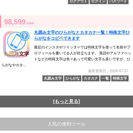
ログアウト
ログイン
パスワード
98,599
view
丸囲み文字のひらがなとカタカナ一覧！特殊文字ひ
らがなをコピペできます
最近のインスタやツイッターでは特殊文字を使って名前やプ
ロフィールを書いてる人が目立ちます。 英語やアルファベッ
トなどの特殊文字は色々あって可愛い文字も多いですが、ひ
らがなやカタ...
最終更新日：2026-07-27
丸囲み文字
ひらがな
カタカナ
一覧
特殊文字
[もっと見る]
人気の便利ツール