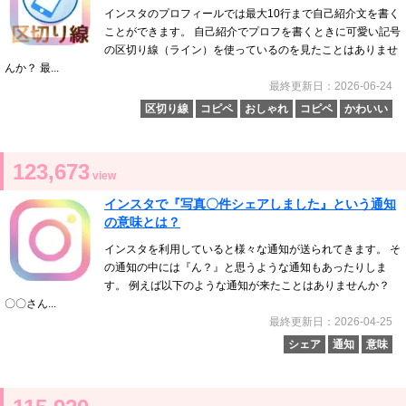
インスタのプロフィールでは最大10行まで自己紹介文を書く
ことができます。 自己紹介でプロフを書くときに可愛い記号
の区切り線（ライン）を使っているのを見たことはありませ
んか？ 最...
最終更新日：2026-06-24
区切り線
コピペ
おしゃれ
コピペ
かわいい
123,673
view
インスタで『写真〇件シェアしました』という通知
の意味とは？
インスタを利用していると様々な通知が送られてきます。 そ
の通知の中には『ん？』と思うような通知もあったりしま
す。 例えば以下のような通知が来たことはありませんか？
〇〇さん...
最終更新日：2026-04-25
シェア
通知
意味