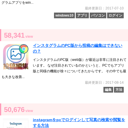
グラムアプリをwin...
最終更新日：2017-07-10
windows10
アプリ
パソコン
ログイン
58,341
view
インスタグラムのPC版から投稿の編集はできない
の？
インスタグラムのPC版（web版）が最近は非常に注目されて
います。 なぜ注目されているのかというと、PCでもアプリ
版と同様の機能が徐々についてきたからです。 その中でも最
も大きな改善...
最終更新日：2017-08-14
編集
方法
50,676
view
instagramをpcでログインして写真の検索や閲覧を
する方法