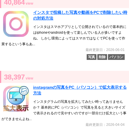
40,864
view
インスタで投稿した写真や動画をPCで削除したい時
の対処方法
インスタはスマホアプリとして公開されているので基本的に
はiphoneやandroidを使って楽しんでいる人が多いですよ
ね。 しかし環境によってはスマホではなくてPCを使って作
業するという事もあ...
最終更新日：2026-06-01
写真
削除
パソコン
38,397
view
instagramの写真をPC（パソコン）で拡大表示する
方法
インスタグラムの写真を拡大してみたい時ってありません
か？ 基本的にPC（パソコン）で写真を見ると大きいサイズ
で表示されるので見やすいのですが一部分だけ拡大という事
ができませんよね...
最終更新日：2026-04-04