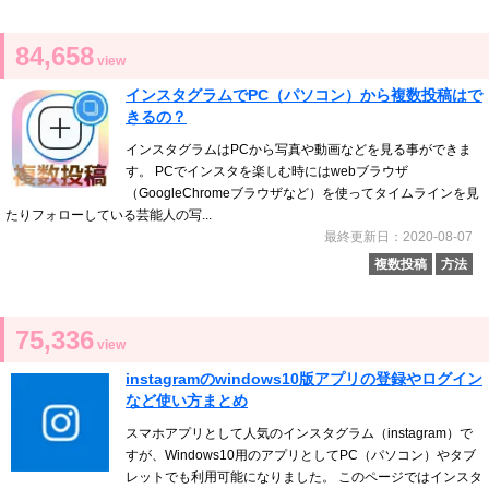
84,658
view
インスタグラムでPC（パソコン）から複数投稿はで
きるの？
インスタグラムはPCから写真や動画などを見る事ができま
す。 PCでインスタを楽しむ時にはwebブラウザ
（GoogleChromeブラウザなど）を使ってタイムラインを見
たりフォローしている芸能人の写...
最終更新日：2020-08-07
複数投稿
方法
75,336
view
instagramのwindows10版アプリの登録やログイン
など使い方まとめ
スマホアプリとして人気のインスタグラム（instagram）で
すが、Windows10用のアプリとしてPC（パソコン）やタブ
レットでも利用可能になりました。 このページではインスタ