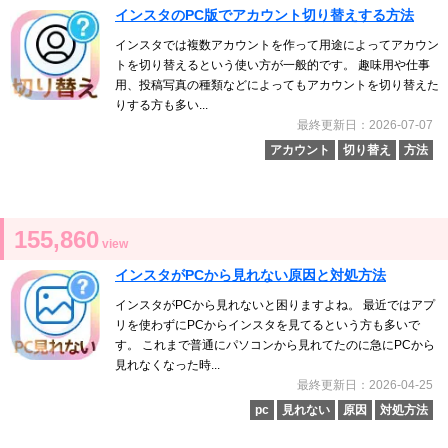
インスタのPC版でアカウント切り替えする方法
インスタでは複数アカウントを作って用途によってアカウン
トを切り替えるという使い方が一般的です。 趣味用や仕事
用、投稿写真の種類などによってもアカウントを切り替えた
りする方も多い...
最終更新日：2026-07-07
アカウント
切り替え
方法
155,860
view
インスタがPCから見れない原因と対処方法
インスタがPCから見れないと困りますよね。 最近ではアプ
リを使わずにPCからインスタを見てるという方も多いで
す。 これまで普通にパソコンから見れてたのに急にPCから
見れなくなった時...
最終更新日：2026-04-25
pc
見れない
原因
対処方法