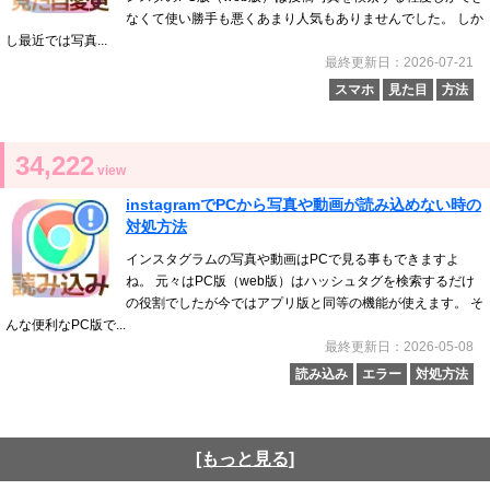
なくて使い勝手も悪くあまり人気もありませんでした。 しか
し最近では写真...
最終更新日：2026-07-21
スマホ
見た目
方法
34,222
view
instagramでPCから写真や動画が読み込めない時の
対処方法
インスタグラムの写真や動画はPCで見る事もできますよ
ね。 元々はPC版（web版）はハッシュタグを検索するだけ
の役割でしたが今ではアプリ版と同等の機能が使えます。 そ
んな便利なPC版で...
最終更新日：2026-05-08
読み込み
エラー
対処方法
[もっと見る]