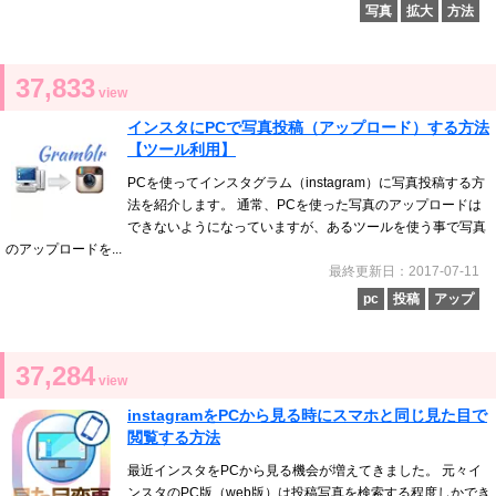
写真
拡大
方法
37,833
view
インスタにPCで写真投稿（アップロード）する方法
【ツール利用】
PCを使ってインスタグラム（instagram）に写真投稿する方
法を紹介します。 通常、PCを使った写真のアップロードは
できないようになっていますが、あるツールを使う事で写真
のアップロードを...
最終更新日：2017-07-11
pc
投稿
アップ
37,284
view
instagramをPCから見る時にスマホと同じ見た目で
閲覧する方法
最近インスタをPCから見る機会が増えてきました。 元々イ
ンスタのPC版（web版）は投稿写真を検索する程度しかでき