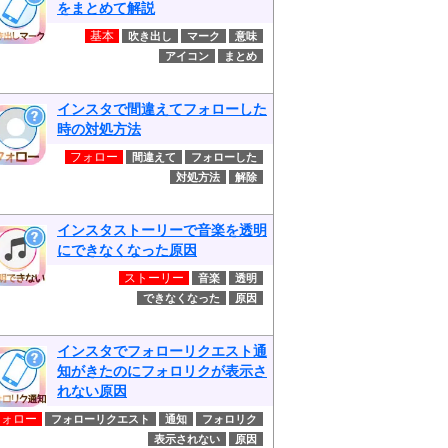
をまとめて解説
基本
吹き出し
マーク
意味
アイコン
まとめ
インスタで間違えてフォローした
時の対処方法
フォロー
間違えて
フォローした
対処方法
解除
インスタストーリーで音楽を透明
にできなくなった原因
ストーリー
音楽
透明
できなくなった
原因
インスタでフォローリクエスト通
知がきたのにフォロリクが表示さ
れない原因
フォロー
フォローリクエスト
通知
フォロリク
表示されない
原因