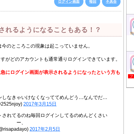
ログイン画面
毎回
不具合
されるようになることもある！？
e5では今のところこの現象は起こっていません。
ますがどのアカウントも通常通りログインできています。
に急にログイン画面が表示されるようになったという方も
フ
ンしなきゃいけなくなっててめんどう…なんでだ…
@2525njoy)
2017年3月15日
トされてるのね毎回ログインしてるのめんどくさい
ー、
(@risapadayo)
2017年2月5日