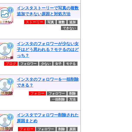
インスタストーリーで写真の複数
追加できない原因と対処方法
ストーリー
写真
複数
追加
できない
インスタのフォロワーが少ない女
子はどう思われる？モテるのはど
っち？
ブログ
フォロワー
少ない
女子
モテる
インスタのフォロワーを一括削除
できる？
フォロー
フォロワー
削除
一括削除
方法
インスタでフォロワー削除された
原因まとめ
フォロー
フォロワー
削除
原因