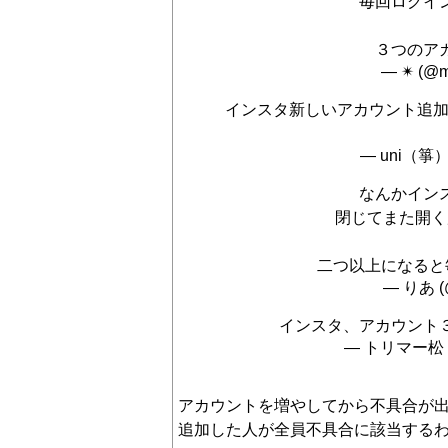
毎回ログイ
３つのア
— ✴︎ (@m
インスタ新しいアカウント追加
— uni（箏） 
なんかイン
閉じてまた開く
二つ以上になると
— りあ (
インスタ、アカウント
— トリマー松 (@
アカウントを増やしてから不具合が
追加した人が全員不具合に該当する