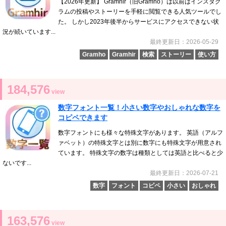
【2026年更新】 Gramhir（旧Gramho）は以前はインスタグ
ラムの投稿やストーリーを手軽に閲覧できる人気ツールでし
た。 しかし2023年後半からサービスにアクセスできない状
況が続いています...
最終更新日：2026-05-29
Gramho
Gramhir
検索
ストーリー
使い方
184,576
view
数字フォント一覧！小さい数字やおしゃれな数字を
コピペできます
数字フォントにも様々な特殊文字があります。 英語（アルフ
ァベット）の特殊文字とは別に数字にも特殊文字が用意され
ています。 特殊文字の数字は種類としては英語と比べると少
ないです...
最終更新日：2026-07-21
数字
フォント
コピペ
小さい
おしゃれ
163,576
view