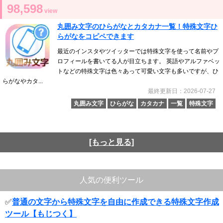
98,598
view
丸囲み文字のひらがなとカタカナ一覧！特殊文字ひ
らがなをコピペできます
最近のインスタやツイッターでは特殊文字を使って名前やプ
ロフィールを書いてる人が目立ちます。 英語やアルファベッ
トなどの特殊文字は色々あって可愛い文字も多いですが、ひ
らがなやカタ...
最終更新日：2026-07-27
丸囲み文字
ひらがな
カタカナ
一覧
特殊文字
[もっと見る]
人気の便利ツール
✅
普通の文字から特殊文字を自由に作成できる特殊文字作成
ツール【もじつく】