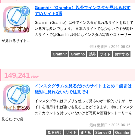
Gramhir（Gramho）以外でインスタが見れるおす
すめサイト3選
Gramhir（Gramho）以外でインスタが見れるサイトを探して
いる方は多いでしょう。 日本のサイトでは少ないですが海外
のサイトではGramhir以外にもインスタの写真やストーリー
が見れるサイト...
最終更新日：2026-06-03
Gramhir
Gramho
以外
サイト
おすすめ
149,241
view
インスタグラムを見るだけのサイトまとめ！鍵垢は
絶対に見れないので注意です
インスタグラムはアプリを使って見るのが一般的ですが、サ
イトを活用すれば誰でも見ることができます。 特にインスタ
のアカウントを持っていないけど写真や動画やストーリーを
見るだけで楽...
最終更新日：2026-06-15
見るだけ
サイト
まとめ
StoriesIG
Gramho