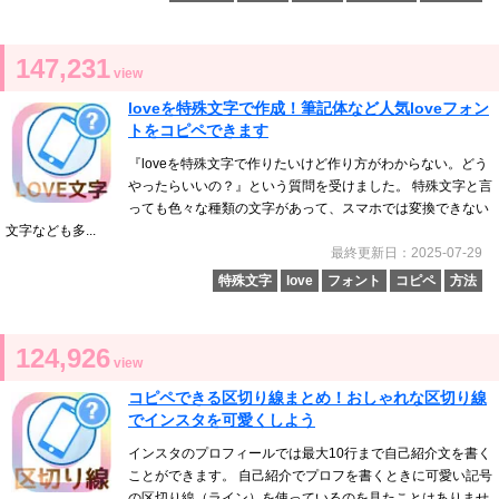
147,231
view
loveを特殊文字で作成！筆記体など人気loveフォン
トをコピペできます
『loveを特殊文字で作りたいけど作り方がわからない。どう
やったらいいの？』という質問を受けました。 特殊文字と言
っても色々な種類の文字があって、スマホでは変換できない
文字なども多...
最終更新日：2025-07-29
特殊文字
love
フォント
コピペ
方法
124,926
view
コピペできる区切り線まとめ！おしゃれな区切り線
でインスタを可愛くしよう
インスタのプロフィールでは最大10行まで自己紹介文を書く
ことができます。 自己紹介でプロフを書くときに可愛い記号
の区切り線（ライン）を使っているのを見たことはありませ