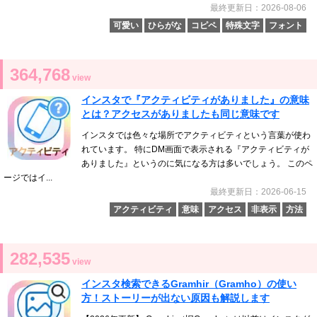
最終更新日：2026-08-06
可愛い
ひらがな
コピペ
特殊文字
フォント
364,768
view
インスタで『アクティビティがありました』の意味
とは？アクセスがありましたも同じ意味です
インスタでは色々な場所でアクティビティという言葉が使わ
れています。 特にDM画面で表示される『アクティビティが
ありました』というのに気になる方は多いでしょう。 このペ
ージではイ...
最終更新日：2026-06-15
アクティビティ
意味
アクセス
非表示
方法
282,535
view
インスタ検索できるGramhir（Gramho）の使い
方！ストーリーが出ない原因も解説します