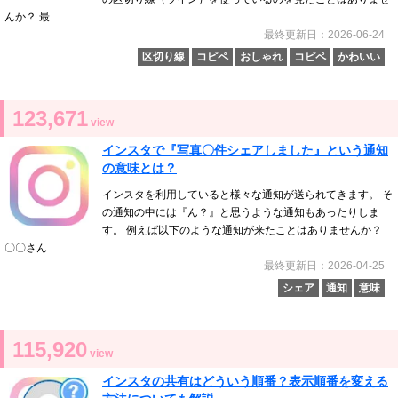
んか？ 最...
最終更新日：2026-06-24
区切り線
コピペ
おしゃれ
コピペ
かわいい
123,671
view
インスタで『写真〇件シェアしました』という通知
の意味とは？
インスタを利用していると様々な通知が送られてきます。 そ
の通知の中には『ん？』と思うような通知もあったりしま
す。 例えば以下のような通知が来たことはありませんか？
〇〇さん...
最終更新日：2026-04-25
シェア
通知
意味
115,920
view
インスタの共有はどういう順番？表示順番を変える