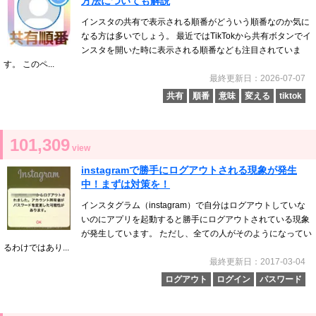
方法についても解説
インスタの共有で表示される順番がどういう順番なのか気に
なる方は多いでしょう。 最近ではTikTokから共有ボタンでイ
ンスタを開いた時に表示される順番なども注目されていま
す。 このペ...
最終更新日：2026-07-07
共有
順番
意味
変える
tiktok
101,309
view
instagramで勝手にログアウトされる現象が発生
中！まずは対策を！
インスタグラム（instagram）で自分はログアウトしていな
いのにアプリを起動すると勝手にログアウトされている現象
が発生しています。 ただし、全ての人がそのようになってい
るわけではあり...
最終更新日：2017-03-04
ログアウト
ログイン
パスワード