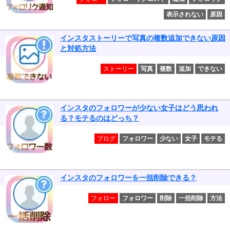
表示されない
原因
インスタストーリーで写真の複数追加できない原因
と対処方法
ストーリー
写真
複数
追加
できない
インスタのフォロワーが少ない女子はどう思われ
る？モテるのはどっち？
ブログ
フォロワー
少ない
女子
モテる
インスタのフォロワーを一括削除できる？
フォロー
フォロワー
削除
一括削除
方法