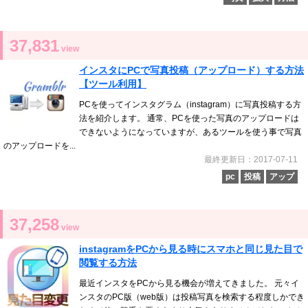
37,831
view
インスタにPCで写真投稿（アップロード）する方法
【ツール利用】
PCを使ってインスタグラム（instagram）に写真投稿する方
法を紹介します。 通常、PCを使った写真のアップロードは
できないようになっていますが、あるツールを使う事で写真
のアップロードを...
最終更新日：2017-07-11
pc
投稿
アップ
37,258
view
instagramをPCから見る時にスマホと同じ見た目で
閲覧する方法
最近インスタをPCから見る機会が増えてきました。 元々イ
ンスタのPC版（web版）は投稿写真を検索する程度しかでき