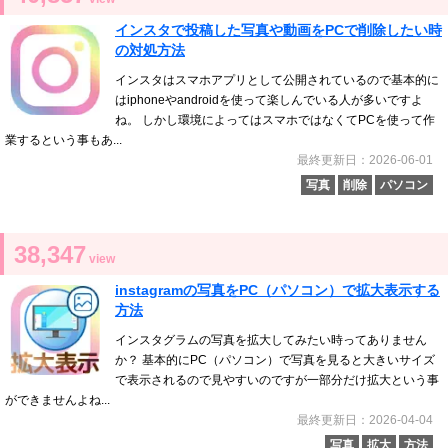
インスタで投稿した写真や動画をPCで削除したい時
の対処方法
インスタはスマホアプリとして公開されているので基本的に
はiphoneやandroidを使って楽しんでいる人が多いですよ
ね。 しかし環境によってはスマホではなくてPCを使って作
業するという事もあ...
最終更新日：2026-06-01
写真
削除
パソコン
38,347
view
instagramの写真をPC（パソコン）で拡大表示する
方法
インスタグラムの写真を拡大してみたい時ってありません
か？ 基本的にPC（パソコン）で写真を見ると大きいサイズ
で表示されるので見やすいのですが一部分だけ拡大という事
ができませんよね...
最終更新日：2026-04-04
写真
拡大
方法