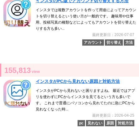
インスタのPC版でアカウント切り替えする方法
インスタでは複数アカウントを作って用途によってアカウン
トを切り替えるという使い方が一般的です。 趣味用や仕事
用、投稿写真の種類などによってもアカウントを切り替えた
りする方も多い...
最終更新日：2026-07-07
アカウント
切り替え
方法
155,813
view
インスタがPCから見れない原因と対処方法
インスタがPCから見れないと困りますよね。 最近ではアプ
リを使わずにPCからインスタを見てるという方も多いで
す。 これまで普通にパソコンから見れてたのに急にPCから
見れなくなった時...
最終更新日：2026-04-25
pc
見れない
原因
対処方法