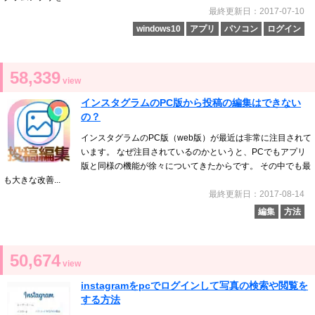
最終更新日：2017-07-10
windows10
アプリ
パソコン
ログイン
58,339
view
インスタグラムのPC版から投稿の編集はできない
の？
インスタグラムのPC版（web版）が最近は非常に注目されて
います。 なぜ注目されているのかというと、PCでもアプリ
版と同様の機能が徐々についてきたからです。 その中でも最
も大きな改善...
最終更新日：2017-08-14
編集
方法
50,674
view
instagramをpcでログインして写真の検索や閲覧を
する方法