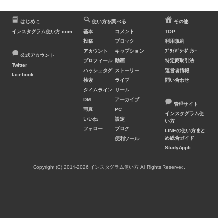
はじめに
使い方を調べる
その他
インスタグラム使い方.com
基本
コメント
TOP
投稿
ブロック
利用規約
アカウント
キャプション
ﾌﾟﾗｲﾊﾞｼｰﾎﾟﾘｼｰ
公式アカウント
プロフィール
動画
特定商取引法
Twitter
ハッシュタグ
ストーリー
運営者情報
facebook
検索
ライブ
問い合わせ
タイムライン
リール
DM
アーカイブ
管理サイト
写真
PC
インスタグラム使
いいね
設定
い方
フォロー
ブログ
LINEの使い方まと
め総合ガイド
便利ツール
StudyAppli
Copyright (C) 2014-2026 インスタグラム使い方 All Rights Reserved.