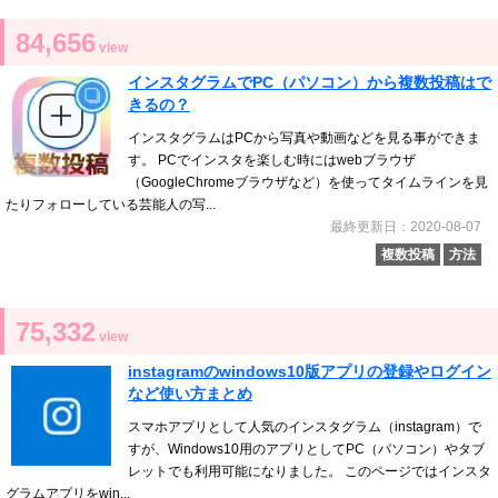
84,656
view
インスタグラムでPC（パソコン）から複数投稿はで
きるの？
インスタグラムはPCから写真や動画などを見る事ができま
す。 PCでインスタを楽しむ時にはwebブラウザ
（GoogleChromeブラウザなど）を使ってタイムラインを見
たりフォローしている芸能人の写...
最終更新日：2020-08-07
複数投稿
方法
75,332
view
instagramのwindows10版アプリの登録やログイン
など使い方まとめ
スマホアプリとして人気のインスタグラム（instagram）で
すが、Windows10用のアプリとしてPC（パソコン）やタブ
レットでも利用可能になりました。 このページではインスタ
グラムアプリをwin...