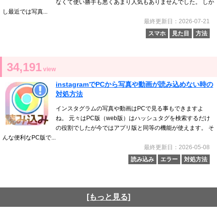
なくて使い勝手も悪くあまり人気もありませんでした。 しか
し最近では写真...
最終更新日：2026-07-21
スマホ
見た目
方法
34,191
view
instagramでPCから写真や動画が読み込めない時の
対処方法
インスタグラムの写真や動画はPCで見る事もできますよ
ね。 元々はPC版（web版）はハッシュタグを検索するだけ
の役割でしたが今ではアプリ版と同等の機能が使えます。 そ
んな便利なPC版で...
最終更新日：2026-05-08
読み込み
エラー
対処方法
[もっと見る]