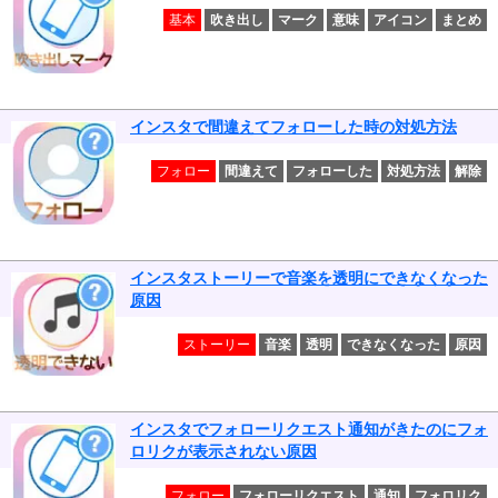
基本
吹き出し
マーク
意味
アイコン
まとめ
インスタで間違えてフォローした時の対処方法
フォロー
間違えて
フォローした
対処方法
解除
インスタストーリーで音楽を透明にできなくなった
原因
ストーリー
音楽
透明
できなくなった
原因
インスタでフォローリクエスト通知がきたのにフォ
ロリクが表示されない原因
フォロー
フォローリクエスト
通知
フォロリク