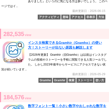
ありました』というのに気になる方は多いでしょう。 このペ
ージではイ...
最終更新日：2026-06-15
アクティビティ
意味
アクセス
非表示
方法
282,535
view
インスタ検索できるGramhir（Gramho）の使い
方！ストーリーが出ない原因も解説します
【2026年更新】 Gramhir（旧Gramho）は以前はインスタグ
ラムの投稿やストーリーを手軽に閲覧できる人気ツールでし
た。 しかし2023年後半からサービスにアクセスできない状
況が続いています...
最終更新日：2026-05-29
Gramho
Gramhir
検索
ストーリー
使い方
184,576
view
数字フォント一覧！小さい数字やおしゃれな数字を