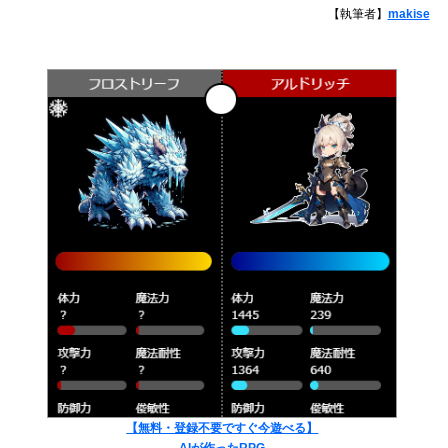
【執筆者】
makise
【無料・登録不要ですぐ今遊べる】