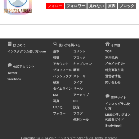
フォロー
フォロワー
見れない
原因
ブロック
はじめに
使い方を調べる
その他
インスタグラム使い方.com
基本
コメント
TOP
投稿
ブロック
利用規約
アカウント
キャプション
ﾌﾟﾗｲﾊﾞｼｰﾎﾟﾘｼｰ
公式アカウント
プロフィール
動画
特定商取引法
Twitter
ハッシュタグ
ストーリー
運営者情報
facebook
検索
ライブ
問い合わせ
タイムライン
リール
DM
アーカイブ
管理サイト
写真
PC
インスタグラム使
いいね
設定
い方
フォロー
ブログ
LINEの使い方まと
め総合ガイド
便利ツール
StudyAppli
Copyright (C) 2014-2026 インスタグラム使い方 All Rights Reserved.