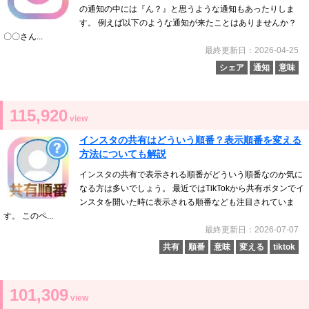
の通知の中には『ん？』と思うような通知もあったりしま
す。 例えば以下のような通知が来たことはありませんか？
〇〇さん...
最終更新日：2026-04-25
シェア
通知
意味
115,920
view
インスタの共有はどういう順番？表示順番を変える
方法についても解説
インスタの共有で表示される順番がどういう順番なのか気に
なる方は多いでしょう。 最近ではTikTokから共有ボタンでイ
ンスタを開いた時に表示される順番なども注目されていま
す。 このペ...
最終更新日：2026-07-07
共有
順番
意味
変える
tiktok
101,309
view