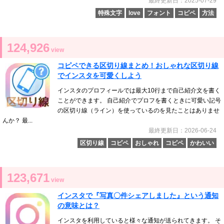
最終更新日：2025-07-29
特殊文字
love
フォント
コピペ
方法
124,926
view
コピペできる区切り線まとめ！おしゃれな区切り線
でインスタを可愛くしよう
インスタのプロフィールでは最大10行まで自己紹介文を書く
ことができます。 自己紹介でプロフを書くときに可愛い記号
の区切り線（ライン）を使っているのを見たことはありませ
んか？ 最...
最終更新日：2026-06-24
区切り線
コピペ
おしゃれ
コピペ
かわいい
123,671
view
インスタで『写真〇件シェアしました』という通知
の意味とは？
インスタを利用していると様々な通知が送られてきます。 そ