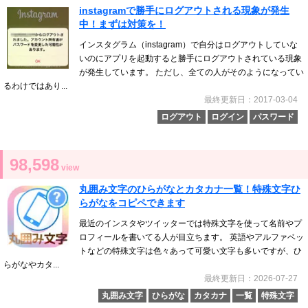
instagramで勝手にログアウトされる現象が発生
中！まずは対策を！
インスタグラム（instagram）で自分はログアウトしていな
いのにアプリを起動すると勝手にログアウトされている現象
が発生しています。 ただし、全ての人がそのようになってい
るわけではあり...
最終更新日：2017-03-04
ログアウト
ログイン
パスワード
98,598
view
丸囲み文字のひらがなとカタカナ一覧！特殊文字ひ
らがなをコピペできます
最近のインスタやツイッターでは特殊文字を使って名前やプ
ロフィールを書いてる人が目立ちます。 英語やアルファベッ
トなどの特殊文字は色々あって可愛い文字も多いですが、ひ
らがなやカタ...
最終更新日：2026-07-27
丸囲み文字
ひらがな
カタカナ
一覧
特殊文字