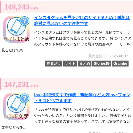
149,243
view
インスタグラムを見るだけのサイトまとめ！鍵垢は
絶対に見れないので注意です
インスタグラムはアプリを使って見るのが一般的ですが、サ
イトを活用すれば誰でも見ることができます。 特にインスタ
のアカウントを持っていないけど写真や動画やストーリーを
見るだけで楽...
最終更新日：2026-06-15
見るだけ
サイト
まとめ
StoriesIG
Gramho
147,231
view
loveを特殊文字で作成！筆記体など人気loveフォン
トをコピペできます
『loveを特殊文字で作りたいけど作り方がわからない。どう
やったらいいの？』という質問を受けました。 特殊文字と言
っても色々な種類の文字があって、スマホでは変換できない
文字なども多...