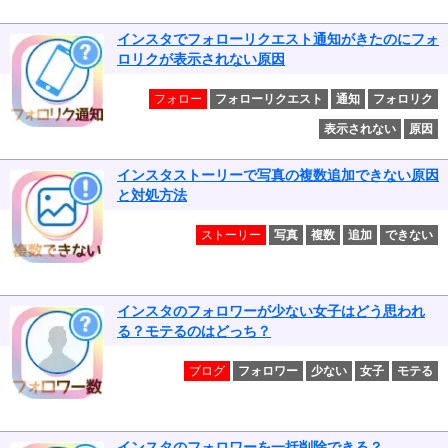
インスタでフォローリクエスト通知がきたのにフォ
ロリクが表示されない原因
フォロー
フォローリクエスト
通知
フォロリク
表示されない
原因
インスタストーリーで写真の複数追加できない原因
と対処方法
ストーリー
写真
複数
追加
できない
インスタのフォロワーが少ない女子はどう思われ
る？モテるのはどっち？
ブログ
フォロワー
少ない
女子
モテる
インスタのフォロワーを一括削除できる？