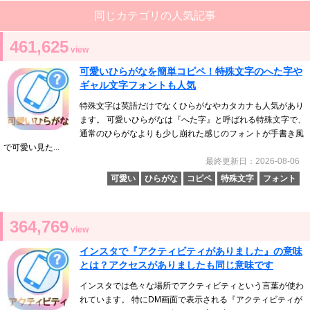
同じカテゴリの人気記事
461,625
view
可愛いひらがなを簡単コピペ！特殊文字のへた字や
ギャル文字フォントも人気
特殊文字は英語だけでなくひらがなやカタカナも人気があり
ます。 可愛いひらがなは『へた字』と呼ばれる特殊文字で、
通常のひらがなよりも少し崩れた感じのフォントが手書き風
で可愛い見た...
最終更新日：2026-08-06
可愛い
ひらがな
コピペ
特殊文字
フォント
364,769
view
インスタで『アクティビティがありました』の意味
とは？アクセスがありましたも同じ意味です
インスタでは色々な場所でアクティビティという言葉が使わ
れています。 特にDM画面で表示される『アクティビティが