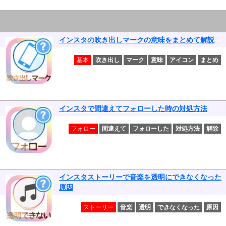
インスタの吹き出しマークの意味をまとめて解説
基本
吹き出し
マーク
意味
アイコン
まとめ
インスタで間違えてフォローした時の対処方法
フォロー
間違えて
フォローした
対処方法
解除
インスタストーリーで音楽を透明にできなくなった
原因
ストーリー
音楽
透明
できなくなった
原因