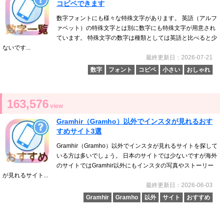
コピペできます
数字フォントにも様々な特殊文字があります。 英語（アルフ
ァベット）の特殊文字とは別に数字にも特殊文字が用意され
ています。 特殊文字の数字は種類としては英語と比べると少
ないです...
最終更新日：2026-07-21
数字
フォント
コピペ
小さい
おしゃれ
163,576
view
Gramhir（Gramho）以外でインスタが見れるおす
すめサイト3選
Gramhir（Gramho）以外でインスタが見れるサイトを探して
いる方は多いでしょう。 日本のサイトでは少ないですが海外
のサイトではGramhir以外にもインスタの写真やストーリー
が見れるサイト...
最終更新日：2026-06-03
Gramhir
Gramho
以外
サイト
おすすめ