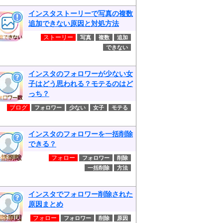
インスタストーリーで写真の複数
追加できない原因と対処方法
ストーリー
写真
複数
追加
できない
インスタのフォロワーが少ない女
子はどう思われる？モテるのはど
っち？
ブログ
フォロワー
少ない
女子
モテる
インスタのフォロワーを一括削除
できる？
フォロー
フォロワー
削除
一括削除
方法
インスタでフォロワー削除された
原因まとめ
フォロー
フォロワー
削除
原因