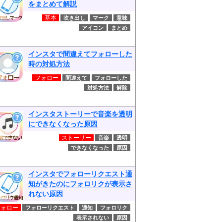
をまとめて解説
基本
吹き出し
マーク
意味
アイコン
まとめ
インスタで間違えてフォローした
時の対処方法
フォロー
間違えて
フォローした
対処方法
解除
インスタストーリーで音楽を透明
にできなくなった原因
ストーリー
音楽
透明
できなくなった
原因
インスタでフォローリクエスト通
知がきたのにフォロリクが表示さ
れない原因
フォロー
フォローリクエスト
通知
フォロリク
表示されない
原因