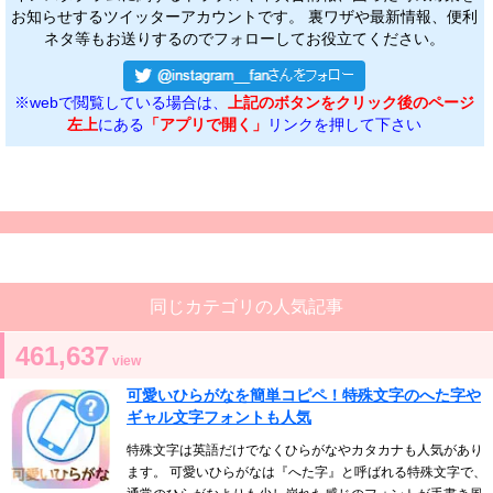
お知らせするツイッターアカウントです。 裏ワザや最新情報、便利
ネタ等もお送りするのでフォローしてお役立てください。
※webで閲覧している場合は、
上記のボタンをクリック後のページ
左上
にある
「アプリで開く」
リンクを押して下さい
同じカテゴリの人気記事
461,637
view
可愛いひらがなを簡単コピペ！特殊文字のへた字や
ギャル文字フォントも人気
特殊文字は英語だけでなくひらがなやカタカナも人気があり
ます。 可愛いひらがなは『へた字』と呼ばれる特殊文字で、