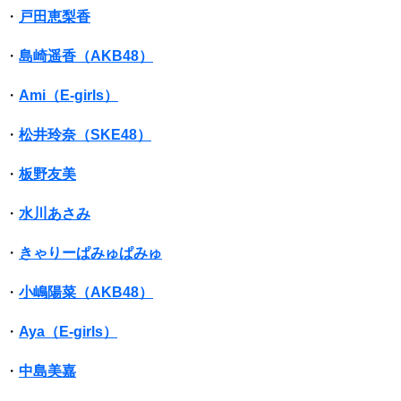
・
戸田恵梨香
・
島崎遥香（AKB48）
・
Ami（E-girls）
・
松井玲奈（SKE48）
・
板野友美
・
水川あさみ
・
きゃりーぱみゅぱみゅ
・
小嶋陽菜（AKB48）
・
Aya（E-girls）
・
中島美嘉