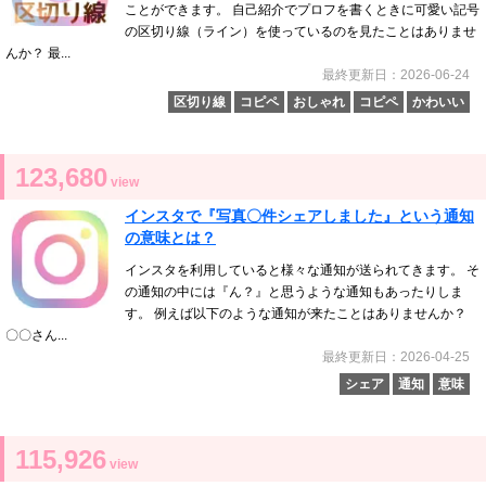
ことができます。 自己紹介でプロフを書くときに可愛い記号
の区切り線（ライン）を使っているのを見たことはありませ
んか？ 最...
最終更新日：2026-06-24
区切り線
コピペ
おしゃれ
コピペ
かわいい
123,680
view
インスタで『写真〇件シェアしました』という通知
の意味とは？
インスタを利用していると様々な通知が送られてきます。 そ
の通知の中には『ん？』と思うような通知もあったりしま
す。 例えば以下のような通知が来たことはありませんか？
〇〇さん...
最終更新日：2026-04-25
シェア
通知
意味
115,926
view