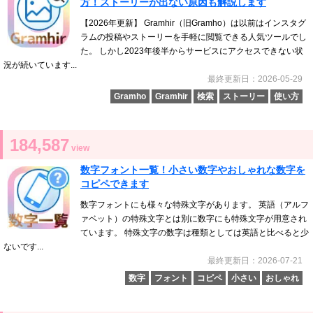
方！ストーリーが出ない原因も解説します
【2026年更新】 Gramhir（旧Gramho）は以前はインスタグ
ラムの投稿やストーリーを手軽に閲覧できる人気ツールでし
た。 しかし2023年後半からサービスにアクセスできない状
況が続いています...
最終更新日：2026-05-29
Gramho
Gramhir
検索
ストーリー
使い方
184,587
view
数字フォント一覧！小さい数字やおしゃれな数字を
コピペできます
数字フォントにも様々な特殊文字があります。 英語（アルフ
ァベット）の特殊文字とは別に数字にも特殊文字が用意され
ています。 特殊文字の数字は種類としては英語と比べると少
ないです...
最終更新日：2026-07-21
数字
フォント
コピペ
小さい
おしゃれ