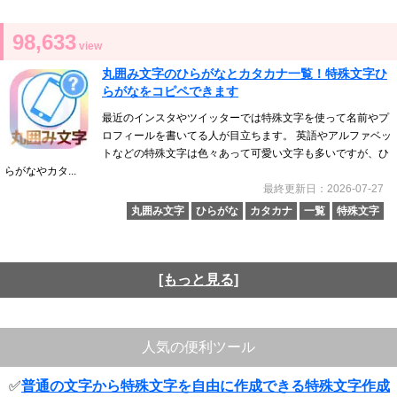
98,633
view
丸囲み文字のひらがなとカタカナ一覧！特殊文字ひ
らがなをコピペできます
最近のインスタやツイッターでは特殊文字を使って名前やプ
ロフィールを書いてる人が目立ちます。 英語やアルファベッ
トなどの特殊文字は色々あって可愛い文字も多いですが、ひ
らがなやカタ...
最終更新日：2026-07-27
丸囲み文字
ひらがな
カタカナ
一覧
特殊文字
[もっと見る]
人気の便利ツール
✅
普通の文字から特殊文字を自由に作成できる特殊文字作成