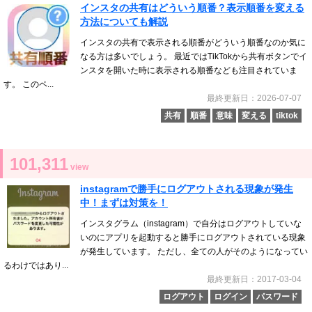
インスタの共有はどういう順番？表示順番を変える
方法についても解説
インスタの共有で表示される順番がどういう順番なのか気に
なる方は多いでしょう。 最近ではTikTokから共有ボタンでイ
ンスタを開いた時に表示される順番なども注目されていま
す。 このペ...
最終更新日：2026-07-07
共有
順番
意味
変える
tiktok
101,311
view
instagramで勝手にログアウトされる現象が発生
中！まずは対策を！
インスタグラム（instagram）で自分はログアウトしていな
いのにアプリを起動すると勝手にログアウトされている現象
が発生しています。 ただし、全ての人がそのようになってい
るわけではあり...
最終更新日：2017-03-04
ログアウト
ログイン
パスワード