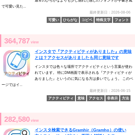
通常のひらがなよりも少し崩れた感じのフォントが手書き風
で可愛い見た...
最終更新日：2026-08-06
可愛い
ひらがな
コピペ
特殊文字
フォント
364,787
view
インスタで『アクティビティがありました』の意味
とは？アクセスがありましたも同じ意味です
インスタでは色々な場所でアクティビティという言葉が使わ
れています。 特にDM画面で表示される『アクティビティが
ありました』というのに気になる方は多いでしょう。 このペ
ージではイ...
最終更新日：2026-06-15
アクティビティ
意味
アクセス
非表示
方法
282,580
view
インスタ検索できるGramhir（Gramho）の使い