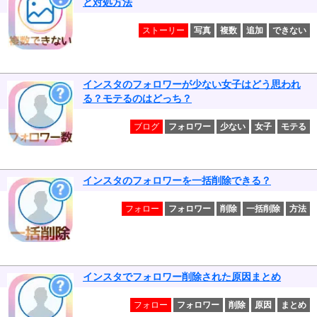
と対処方法
ストーリー
写真
複数
追加
できない
インスタのフォロワーが少ない女子はどう思われ
る？モテるのはどっち？
ブログ
フォロワー
少ない
女子
モテる
インスタのフォロワーを一括削除できる？
フォロー
フォロワー
削除
一括削除
方法
インスタでフォロワー削除された原因まとめ
フォロー
フォロワー
削除
原因
まとめ