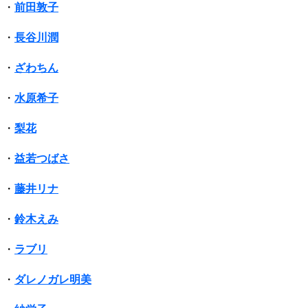
・
前田敦子
・
長谷川潤
・
ざわちん
・
水原希子
・
梨花
・
益若つばさ
・
藤井リナ
・
鈴木えみ
・
ラブリ
・
ダレノガレ明美