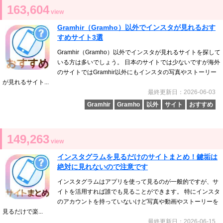
163,604
view
Gramhir（Gramho）以外でインスタが見れるおす
すめサイト3選
Gramhir（Gramho）以外でインスタが見れるサイトを探して
いる方は多いでしょう。 日本のサイトでは少ないですが海外
のサイトではGramhir以外にもインスタの写真やストーリー
が見れるサイト...
最終更新日：2026-06-03
Gramhir
Gramho
以外
サイト
おすすめ
149,263
view
インスタグラムを見るだけのサイトまとめ！鍵垢は
絶対に見れないので注意です
インスタグラムはアプリを使って見るのが一般的ですが、サ
イトを活用すれば誰でも見ることができます。 特にインスタ
のアカウントを持っていないけど写真や動画やストーリーを
見るだけで楽...
最終更新日：2026-06-15