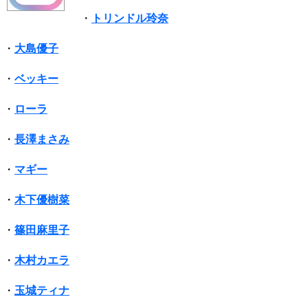
・
トリンドル玲奈
・
大島優子
・
ベッキー
・
ローラ
・
長澤まさみ
・
マギー
・
木下優樹菜
・
篠田麻里子
・
木村カエラ
・
玉城ティナ