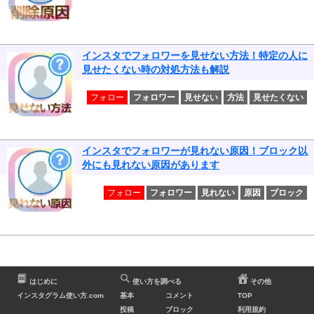
インスタでフォロワーを見せない方法！特定の人に
見せたくない時の対処方法も解説
フォロー
フォロワー
見せない
方法
見せたくない
インスタでフォロワーが見れない原因！ブロック以
外にも見れない原因があります
フォロー
フォロワー
見れない
原因
ブロック
はじめに
使い方を調べる
その他
インスタグラム使い方.com
基本
コメント
TOP
投稿
ブロック
利用規約