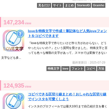
見るだけ
サイト
まとめ
StoriesIG
Gramho
147,234
view
loveを特殊文字で作成！筆記体など人気loveフォン
トをコピペできます
『loveを特殊文字で作りたいけど作り方がわからない。どう
やったらいいの？』という質問を受けました。 特殊文字と言
っても色々な種類の文字があって、スマホでは変換できない
文字なども多...
最終更新日：2025-07-29
特殊文字
love
フォント
コピペ
方法
124,935
view
コピペできる区切り線まとめ！おしゃれな区切り線
でインスタを可愛くしよう
インスタのプロフィールでは最大10行まで自己紹介文を書く