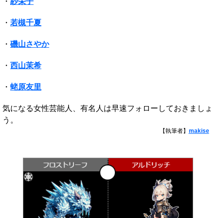
・
紗栄子
・
若槻千夏
・
磯山さやか
・
西山茉希
・
蛯原友里
気になる女性芸能人、有名人は早速フォローしておきましょ
う。
【執筆者】
makise