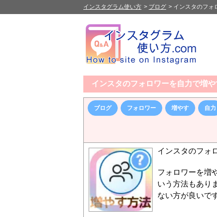
インスタグラム使い方
>
ブログ
>
インスタのフォ
インスタのフォロワーを自力で増や
ブログ
フォロワー
増やす
自力
インスタのフォ
フォロワーを増
いう方法もあり
ない方が良いで