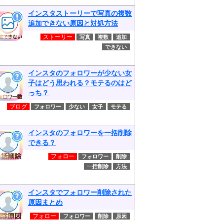
インスタストーリーで写真の複数
追加できない原因と対処方法
ストーリー
写真
複数
追加
できない
インスタのフォロワーが少ない女
子はどう思われる？モテるのはど
っち？
ブログ
フォロワー
少ない
女子
モテる
インスタのフォロワーを一括削除
できる？
フォロー
フォロワー
削除
一括削除
方法
インスタでフォロワー削除された
原因まとめ
フォロー
フォロワー
削除
原因