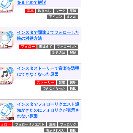
をまとめて解説
基本
吹き出し
マーク
意味
アイコン
まとめ
インスタで間違えてフォローした
時の対処方法
フォロー
間違えて
フォローした
対処方法
解除
インスタストーリーで音楽を透明
にできなくなった原因
ストーリー
音楽
透明
できなくなった
原因
インスタでフォローリクエスト通
知がきたのにフォロリクが表示さ
れない原因
フォロー
フォローリクエスト
通知
フォロリク
表示されない
原因