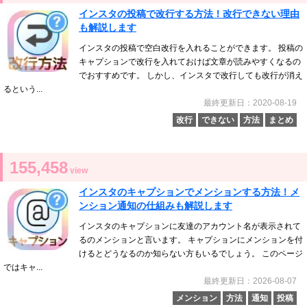
インスタの投稿で改行する方法！改行できない理由
も解説します
インスタの投稿で空白改行を入れることができます。 投稿の
キャプションで改行を入れておけば文章が読みやすくなるの
でおすすめです。 しかし、インスタで改行しても改行が消え
るという...
最終更新日：2020-08-19
改行
できない
方法
まとめ
155,458
view
インスタのキャプションでメンションする方法！メ
ンション通知の仕組みも解説します
インスタのキャプションに友達のアカウント名が表示されて
るのメンションと言います。 キャプションにメンションを付
けるとどうなるのか知らない方もいるでしょう。 このページ
ではキャ...
最終更新日：2026-08-07
メンション
方法
通知
投稿