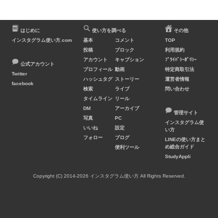
はじめに
使い方を調べる
その他
インスタグラム使い方.com
基本
コメント
TOP
投稿
ブロック
利用規約
アカウント
キャプション
ﾌﾟﾗｲﾊﾞｼｰﾎﾟﾘｼｰ
公式アカウント
プロフィール
動画
特定商取引法
Twitter
ハッシュタグ
ストーリー
運営者情報
facebook
検索
ライブ
問い合わせ
タイムライン
リール
DM
アーカイブ
管理サイト
写真
PC
インスタグラム使
いいね
設定
い方
フォロー
ブログ
LINEの使い方まと
め総合ガイド
便利ツール
StudyAppli
Copyright (C) 2014-2026 インスタグラム使い方 All Rights Reserved.