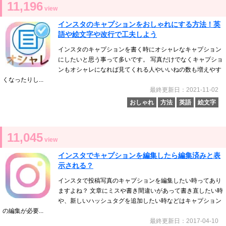
11,196
view
インスタのキャプションをおしゃれにする方法！英
語や絵文字や改行で工夫しよう
インスタのキャプションを書く時にオシャレなキャプション
にしたいと思う事って多いです。 写真だけでなくキャプショ
ンもオシャレになれば見てくれる人やいいねの数も増えやす
くなったりし...
最終更新日：2021-11-02
おしゃれ
方法
英語
絵文字
11,045
view
インスタでキャプションを編集したら編集済みと表
示される？
インスタで投稿写真のキャプションを編集したい時ってあり
ますよね？ 文章にミスや書き間違いがあって書き直したい時
や、新しいハッシュタグを追加したい時などはキャプション
の編集が必要...
最終更新日：2017-04-10