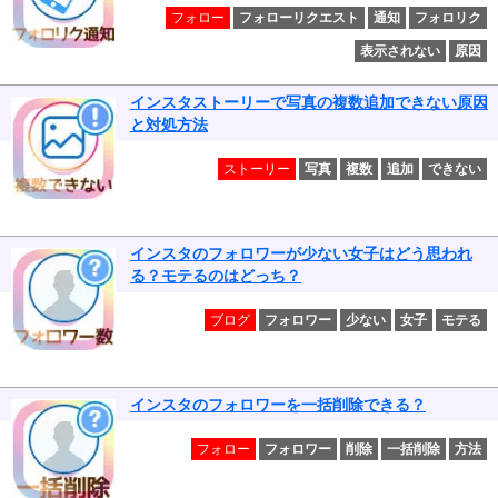
フォロー
フォローリクエスト
通知
フォロリク
表示されない
原因
インスタストーリーで写真の複数追加できない原因
と対処方法
ストーリー
写真
複数
追加
できない
インスタのフォロワーが少ない女子はどう思われ
る？モテるのはどっち？
ブログ
フォロワー
少ない
女子
モテる
インスタのフォロワーを一括削除できる？
フォロー
フォロワー
削除
一括削除
方法