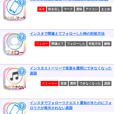
基本
吹き出し
マーク
意味
アイコン
まとめ
インスタで間違えてフォローした時の対処方法
フォロー
間違えて
フォローした
対処方法
解除
インスタストーリーで音楽を透明にできなくなった
原因
ストーリー
音楽
透明
できなくなった
原因
インスタでフォローリクエスト通知がきたのにフォ
ロリクが表示されない原因