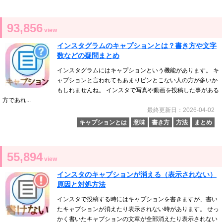
93,856
view
インスタグラムのキャプションとは？書き方や文字
数などの疑問まとめ
インスタグラムにはキャプションという機能があります。 キ
ャプションと言われてもあまりピンとこない人の方が多いか
もしれませんね。 インスタで写真や動画を投稿した事がある
方であれ...
最終更新日：2026-04-02
キャプションとは
意味
書き方
方法
まとめ
55,894
view
インスタのキャプションが消える（表示されない）
原因と対処方法
インスタで投稿する時にはキャプションを書きますが、書い
たキャプションが消えたり表示されない時があります。 せっ
かく書いたキャプションの文章が全部消えたり表示されない