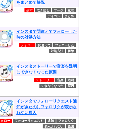
をまとめて解説
基本
吹き出し
マーク
意味
アイコン
まとめ
インスタで間違えてフォローした
時の対処方法
フォロー
間違えて
フォローした
対処方法
解除
インスタストーリーで音楽を透明
にできなくなった原因
ストーリー
音楽
透明
できなくなった
原因
インスタでフォローリクエスト通
知がきたのにフォロリクが表示さ
れない原因
フォロー
フォローリクエスト
通知
フォロリク
表示されない
原因