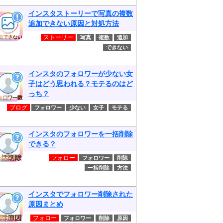
インスタストーリーで写真の複数
追加できない原因と対処方法
ストーリー
写真
複数
追加
できない
インスタのフォロワーが少ない女
子はどう思われる？モテるのはど
っち？
ブログ
フォロワー
少ない
女子
モテる
インスタのフォロワーを一括削除
できる？
フォロー
フォロワー
削除
一括削除
方法
インスタでフォロワー削除された
原因まとめ
フォロー
フォロワー
削除
原因