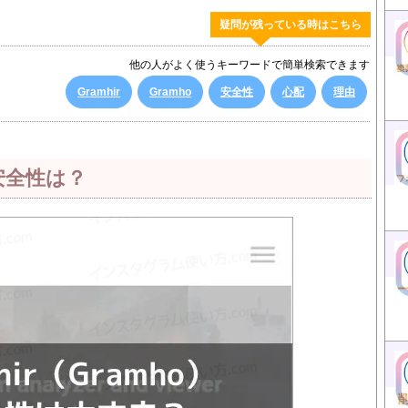
疑問が残っている時はこちら
他の人がよく使うキーワードで簡単検索できます
Gramhir
Gramho
安全性
心配
理由
の安全性は？