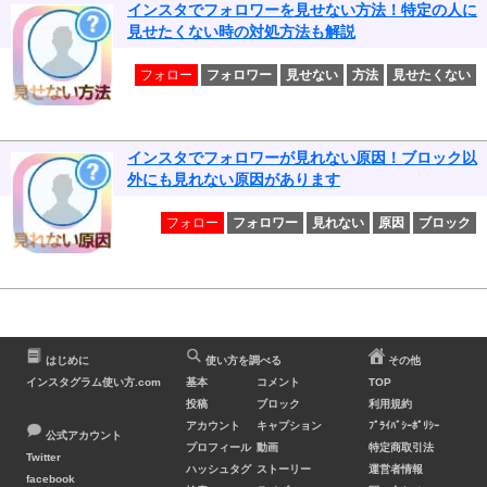
インスタでフォロワーを見せない方法！特定の人に
見せたくない時の対処方法も解説
フォロー
フォロワー
見せない
方法
見せたくない
インスタでフォロワーが見れない原因！ブロック以
外にも見れない原因があります
フォロー
フォロワー
見れない
原因
ブロック
はじめに
使い方を調べる
その他
インスタグラム使い方.com
基本
コメント
TOP
投稿
ブロック
利用規約
アカウント
キャプション
ﾌﾟﾗｲﾊﾞｼｰﾎﾟﾘｼｰ
公式アカウント
プロフィール
動画
特定商取引法
Twitter
ハッシュタグ
ストーリー
運営者情報
facebook