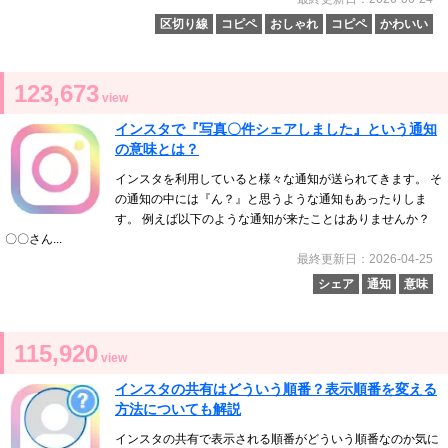
区切り線
コピペ
おしゃれ
コピペ
かわいい
123,673
view
インスタで『写真〇件シェアしました』という通知
の意味とは？
インスタを利用していると様々な通知が送られてきます。 そ
の通知の中には『ん？』と思うような通知もあったりしま
す。 例えば以下のような通知が来たことはありませんか？
〇〇さん...
最終更新日：2026-04-25
シェア
通知
意味
115,920
view
インスタの共有はどういう順番？表示順番を変える
方法についても解説
インスタの共有で表示される順番がどういう順番なのか気に