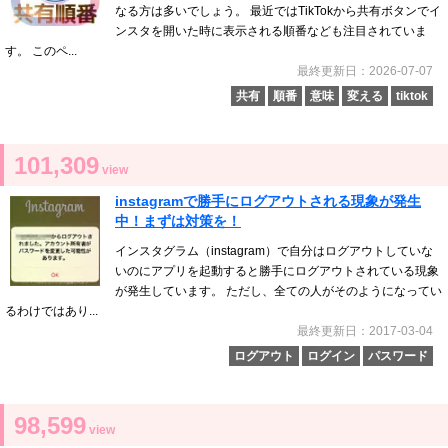
なる方は多いでしょう。 最近ではTikTokから共有ボタンでイ
ンスタを開いた時に表示される順番なども注目されていま
す。 このペ...
最終更新日：2026-07-07
共有
順番
意味
変える
tiktok
101,309
view
instagramで勝手にログアウトされる現象が発生
中！まずは対策を！
インスタグラム（instagram）で自分はログアウトしていな
いのにアプリを起動すると勝手にログアウトされている現象
が発生しています。 ただし、全ての人がそのようになってい
るわけではあり...
最終更新日：2017-03-04
ログアウト
ログイン
パスワード
98,599
view