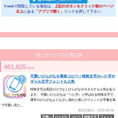
※webで閲覧している場合は、
上記のボタンをクリック後のページ
左上
にある
「アプリで開く」
リンクを押して下さい
同じカテゴリの人気記事
461,625
view
可愛いひらがなを簡単コピペ！特殊文字のへた字や
ギャル文字フォントも人気
特殊文字は英語だけでなくひらがなやカタカナも人気があり
ます。 可愛いひらがなは『へた字』と呼ばれる特殊文字で、
通常のひらがなよりも少し崩れた感じのフォントが手書き風
で可愛い見た...
最終更新日：2026-08-06
可愛い
ひらがな
コピペ
特殊文字
フォント