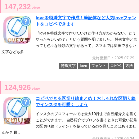
147,232
view
loveを特殊文字で作成！筆記体など人気loveフォン
トをコピペできます
『loveを特殊文字で作りたいけど作り方がわからない。どう
やったらいいの？』という質問を受けました。 特殊文字と言
っても色々な種類の文字があって、スマホでは変換できない
文字なども多...
最終更新日：2025-07-29
特殊文字
love
フォント
コピペ
方法
124,926
view
コピペできる区切り線まとめ！おしゃれな区切り線
でインスタを可愛くしよう
インスタのプロフィールでは最大10行まで自己紹介文を書く
ことができます。 自己紹介でプロフを書くときに可愛い記号
の区切り線（ライン）を使っているのを見たことはありませ
んか？ 最...
最終更新日：2026-06-24