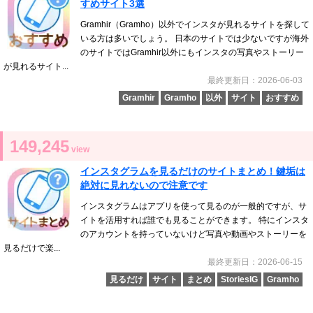
すめサイト3選
Gramhir（Gramho）以外でインスタが見れるサイトを探して
いる方は多いでしょう。 日本のサイトでは少ないですが海外
のサイトではGramhir以外にもインスタの写真やストーリー
が見れるサイト...
最終更新日：2026-06-03
Gramhir
Gramho
以外
サイト
おすすめ
149,245
view
インスタグラムを見るだけのサイトまとめ！鍵垢は
絶対に見れないので注意です
インスタグラムはアプリを使って見るのが一般的ですが、サ
イトを活用すれば誰でも見ることができます。 特にインスタ
のアカウントを持っていないけど写真や動画やストーリーを
見るだけで楽...
最終更新日：2026-06-15
見るだけ
サイト
まとめ
StoriesIG
Gramho