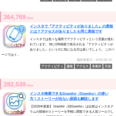
364,769
view
インスタで『アクティビティがありました』の意味
とは？アクセスがありましたも同じ意味です
インスタでは色々な場所でアクティビティという言葉が使わ
れています。 特にDM画面で表示される『アクティビティが
ありました』というのに気になる方は多いでしょう。 このペ
ージではイ...
最終更新日：2026-06-15
アクティビティ
意味
アクセス
非表示
方法
282,539
view
インスタ検索できるGramhir（Gramho）の使い
方！ストーリーが出ない原因も解説します
【2026年更新】 Gramhir（旧Gramho）は以前はインスタグ
ラムの投稿やストーリーを手軽に閲覧できる人気ツールでし