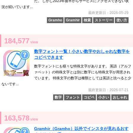
た。 しかし2023年後半からサービスにアクセスできない状
況が続いています...
最終更新日：2026-05-29
Gramho
Gramhir
検索
ストーリー
使い方
184,577
view
数字フォント一覧！小さい数字やおしゃれな数字を
コピペできます
数字フォントにも様々な特殊文字があります。 英語（アルフ
ァベット）の特殊文字とは別に数字にも特殊文字が用意され
ています。 特殊文字の数字は種類としては英語と比べると少
ないです...
最終更新日：2026-07-21
数字
フォント
コピペ
小さい
おしゃれ
163,578
view
Gramhir（Gramho）以外でインスタが見れるおす