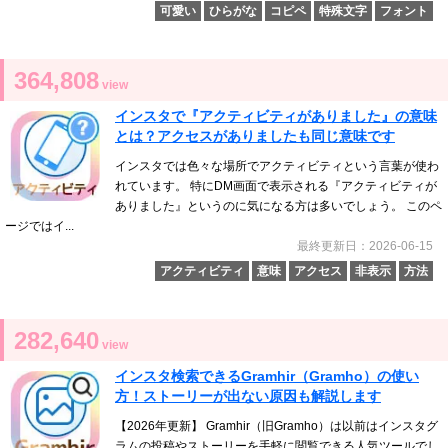
可愛い
ひらがな
コピペ
特殊文字
フォント
364,808
view
インスタで『アクティビティがありました』の意味
とは？アクセスがありましたも同じ意味です
インスタでは色々な場所でアクティビティという言葉が使わ
れています。 特にDM画面で表示される『アクティビティが
ありました』というのに気になる方は多いでしょう。 このペ
ージではイ...
最終更新日：2026-06-15
アクティビティ
意味
アクセス
非表示
方法
282,640
view
インスタ検索できるGramhir（Gramho）の使い
方！ストーリーが出ない原因も解説します
【2026年更新】 Gramhir（旧Gramho）は以前はインスタグ
ラムの投稿やストーリーを手軽に閲覧できる人気ツールでし