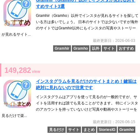
すめサイト3選
Gramhir（Gramho）以外でインスタが見れるサイトを探して
いる方は多いでしょう。 日本のサイトでは少ないですが海外
のサイトではGramhir以外にもインスタの写真やストーリー
が見れるサイト...
最終更新日：2026-06-03
Gramhir
Gramho
以外
サイト
おすすめ
149,282
view
インスタグラムを見るだけのサイトまとめ！鍵垢は
絶対に見れないので注意です
インスタグラムはアプリを使って見るのが一般的ですが、サ
イトを活用すれば誰でも見ることができます。 特にインスタ
のアカウントを持っていないけど写真や動画やストーリーを
見るだけで楽...
最終更新日：2026-06-15
見るだけ
サイト
まとめ
StoriesIG
Gramho