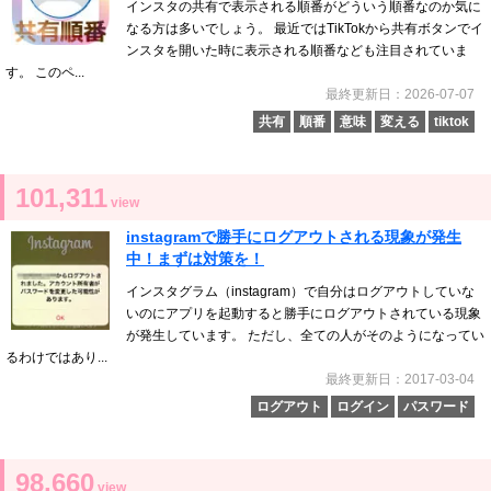
インスタの共有で表示される順番がどういう順番なのか気に
なる方は多いでしょう。 最近ではTikTokから共有ボタンでイ
ンスタを開いた時に表示される順番なども注目されていま
す。 このペ...
最終更新日：2026-07-07
共有
順番
意味
変える
tiktok
101,311
view
instagramで勝手にログアウトされる現象が発生
中！まずは対策を！
インスタグラム（instagram）で自分はログアウトしていな
いのにアプリを起動すると勝手にログアウトされている現象
が発生しています。 ただし、全ての人がそのようになってい
るわけではあり...
最終更新日：2017-03-04
ログアウト
ログイン
パスワード
98,660
view