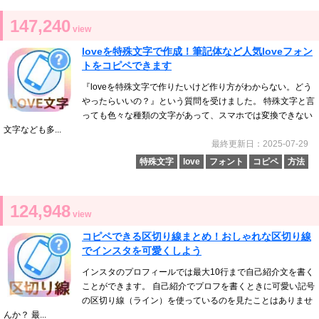
147,240
view
loveを特殊文字で作成！筆記体など人気loveフォン
トをコピペできます
『loveを特殊文字で作りたいけど作り方がわからない。どう
やったらいいの？』という質問を受けました。 特殊文字と言
っても色々な種類の文字があって、スマホでは変換できない
文字なども多...
最終更新日：2025-07-29
特殊文字
love
フォント
コピペ
方法
124,948
view
コピペできる区切り線まとめ！おしゃれな区切り線
でインスタを可愛くしよう
インスタのプロフィールでは最大10行まで自己紹介文を書く
ことができます。 自己紹介でプロフを書くときに可愛い記号
の区切り線（ライン）を使っているのを見たことはありませ
んか？ 最...