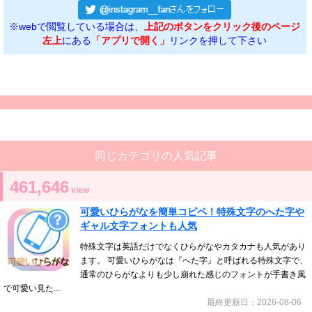
※webで閲覧している場合は、
上記のボタンをクリック後のページ
左上
にある
「アプリで開く」
リンクを押して下さい
同じカテゴリの人気記事
461,646
view
可愛いひらがなを簡単コピペ！特殊文字のへた字や
ギャル文字フォントも人気
特殊文字は英語だけでなくひらがなやカタカナも人気があり
ます。 可愛いひらがなは『へた字』と呼ばれる特殊文字で、
通常のひらがなよりも少し崩れた感じのフォントが手書き風
で可愛い見た...
最終更新日：2026-08-06