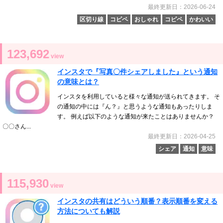
最終更新日：2026-06-24
区切り線
コピペ
おしゃれ
コピペ
かわいい
123,692
view
インスタで『写真〇件シェアしました』という通知
の意味とは？
インスタを利用していると様々な通知が送られてきます。 そ
の通知の中には『ん？』と思うような通知もあったりしま
す。 例えば以下のような通知が来たことはありませんか？
〇〇さん...
最終更新日：2026-04-25
シェア
通知
意味
115,930
view
インスタの共有はどういう順番？表示順番を変える
方法についても解説