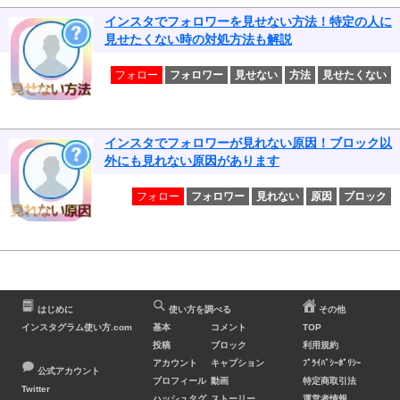
インスタでフォロワーを見せない方法！特定の人に
見せたくない時の対処方法も解説
フォロー
フォロワー
見せない
方法
見せたくない
インスタでフォロワーが見れない原因！ブロック以
外にも見れない原因があります
フォロー
フォロワー
見れない
原因
ブロック
はじめに
使い方を調べる
その他
インスタグラム使い方.com
基本
コメント
TOP
投稿
ブロック
利用規約
アカウント
キャプション
ﾌﾟﾗｲﾊﾞｼｰﾎﾟﾘｼｰ
公式アカウント
プロフィール
動画
特定商取引法
Twitter
ハッシュタグ
ストーリー
運営者情報