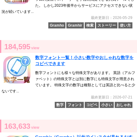
た。 しかし2023年後半からサービスにアクセスできない状
況が続いています...
最終更新日：2026-05-29
Gramho
Gramhir
検索
ストーリー
使い方
184,595
view
数字フォント一覧！小さい数字やおしゃれな数字を
コピペできます
数字フォントにも様々な特殊文字があります。 英語（アルフ
ァベット）の特殊文字とは別に数字にも特殊文字が用意され
ています。 特殊文字の数字は種類としては英語と比べると少
ないです...
最終更新日：2026-07-21
数字
フォント
コピペ
小さい
おしゃれ
163,633
view
Gramhir（Gramho）以外でインスタが見れるおす