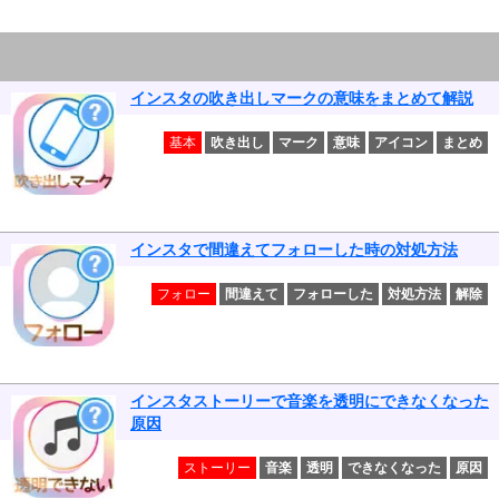
インスタの吹き出しマークの意味をまとめて解説
基本
吹き出し
マーク
意味
アイコン
まとめ
インスタで間違えてフォローした時の対処方法
フォロー
間違えて
フォローした
対処方法
解除
インスタストーリーで音楽を透明にできなくなった
原因
ストーリー
音楽
透明
できなくなった
原因