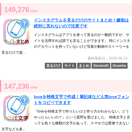
149,276
view
インスタグラムを見るだけのサイトまとめ！鍵垢は
絶対に見れないので注意です
インスタグラムはアプリを使って見るのが一般的ですが、サ
イトを活用すれば誰でも見ることができます。 特にインスタ
のアカウントを持っていないけど写真や動画やストーリーを
見るだけで楽...
最終更新日：2026-06-15
見るだけ
サイト
まとめ
StoriesIG
Gramho
147,236
view
loveを特殊文字で作成！筆記体など人気loveフォン
トをコピペできます
『loveを特殊文字で作りたいけど作り方がわからない。どう
やったらいいの？』という質問を受けました。 特殊文字と言
っても色々な種類の文字があって、スマホでは変換できない
文字なども多...