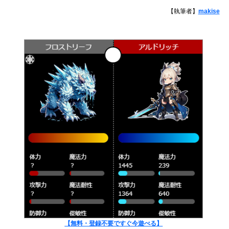
【執筆者】
makise
【無料・登録不要ですぐ今遊べる】