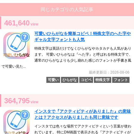
同じカテゴリの人気記事
461,640
view
可愛いひらがなを簡単コピペ！特殊文字のへた字や
ギャル文字フォントも人気
特殊文字は英語だけでなくひらがなやカタカナも人気があり
ます。 可愛いひらがなは『へた字』と呼ばれる特殊文字で、
通常のひらがなよりも少し崩れた感じのフォントが手書き風
で可愛い見た...
最終更新日：2026-08-06
可愛い
ひらがな
コピペ
特殊文字
フォント
364,795
view
インスタで『アクティビティがありました』の意味
とは？アクセスがありましたも同じ意味です
インスタでは色々な場所でアクティビティという言葉が使わ
れています。 特にDM画面で表示される『アクティビティが