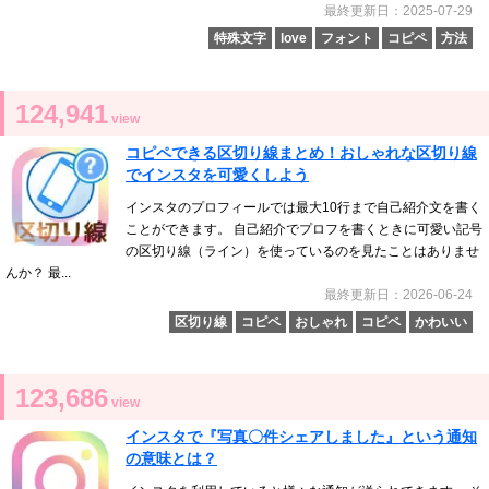
最終更新日：2025-07-29
特殊文字
love
フォント
コピペ
方法
124,941
view
コピペできる区切り線まとめ！おしゃれな区切り線
でインスタを可愛くしよう
インスタのプロフィールでは最大10行まで自己紹介文を書く
ことができます。 自己紹介でプロフを書くときに可愛い記号
の区切り線（ライン）を使っているのを見たことはありませ
んか？ 最...
最終更新日：2026-06-24
区切り線
コピペ
おしゃれ
コピペ
かわいい
123,686
view
インスタで『写真〇件シェアしました』という通知
の意味とは？