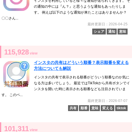
インスタを利用していると様々な通知が送られてきます。 そ
の通知の中には『ん？』と思うような通知もあったりしま
す。 例えば以下のような通知が来たことはありませんか？
〇〇さん...
最終更新日：2026-04-25
シェア
通知
意味
115,928
view
インスタの共有はどういう順番？表示順番を変える
方法についても解説
インスタの共有で表示される順番がどういう順番なのか気に
なる方は多いでしょう。 最近ではTikTokから共有ボタンでイ
ンスタを開いた時に表示される順番なども注目されていま
す。 このペ...
最終更新日：2026-07-07
共有
順番
意味
変える
tiktok
101,311
view