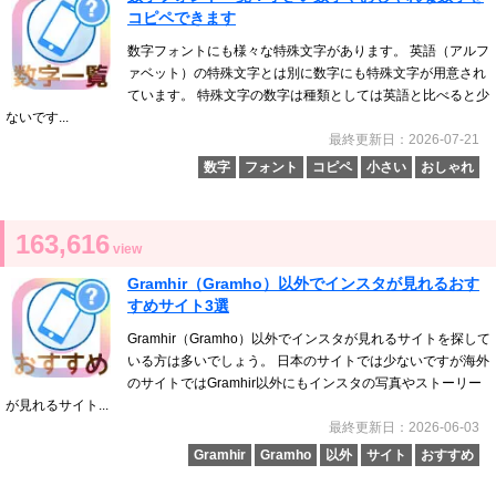
コピペできます
数字フォントにも様々な特殊文字があります。 英語（アルフ
ァベット）の特殊文字とは別に数字にも特殊文字が用意され
ています。 特殊文字の数字は種類としては英語と比べると少
ないです...
最終更新日：2026-07-21
数字
フォント
コピペ
小さい
おしゃれ
163,616
view
Gramhir（Gramho）以外でインスタが見れるおす
すめサイト3選
Gramhir（Gramho）以外でインスタが見れるサイトを探して
いる方は多いでしょう。 日本のサイトでは少ないですが海外
のサイトではGramhir以外にもインスタの写真やストーリー
が見れるサイト...
最終更新日：2026-06-03
Gramhir
Gramho
以外
サイト
おすすめ