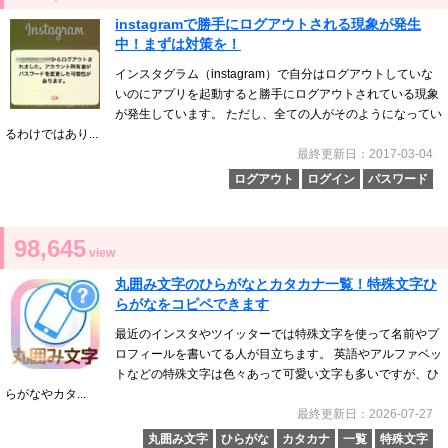
instagramで勝手にログアウトされる現象が発生
中！まずは対策を！
インスタグラム（instagram）で自分はログアウトしていな
いのにアプリを起動すると勝手にログアウトされている現象
が発生しています。 ただし、全ての人がそのようになってい
るわけではあり...
最終更新日：2017-03-04
ログアウト
ログイン
パスワード
98,645
view
丸囲み文字のひらがなとカタカナ一覧！特殊文字ひ
らがなをコピペできます
最近のインスタやツイッターでは特殊文字を使って名前やプ
ロフィールを書いてる人が目立ちます。 英語やアルファベッ
トなどの特殊文字は色々あって可愛い文字も多いですが、ひ
らがなやカタ...
最終更新日：2026-07-27
丸囲み文字
ひらがな
カタカナ
一覧
特殊文字