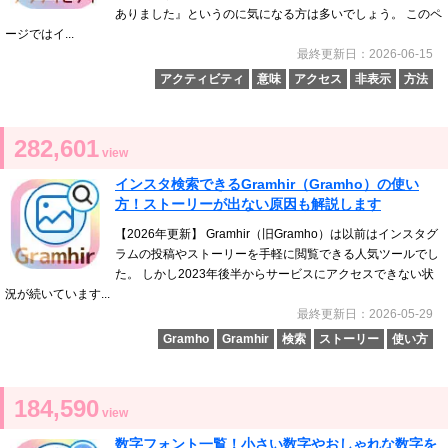
ありました』というのに気になる方は多いでしょう。 このペ
ージではイ...
最終更新日：2026-06-15
アクティビティ
意味
アクセス
非表示
方法
282,601
view
インスタ検索できるGramhir（Gramho）の使い
方！ストーリーが出ない原因も解説します
【2026年更新】 Gramhir（旧Gramho）は以前はインスタグ
ラムの投稿やストーリーを手軽に閲覧できる人気ツールでし
た。 しかし2023年後半からサービスにアクセスできない状
況が続いています...
最終更新日：2026-05-29
Gramho
Gramhir
検索
ストーリー
使い方
184,590
view
数字フォント一覧！小さい数字やおしゃれな数字を