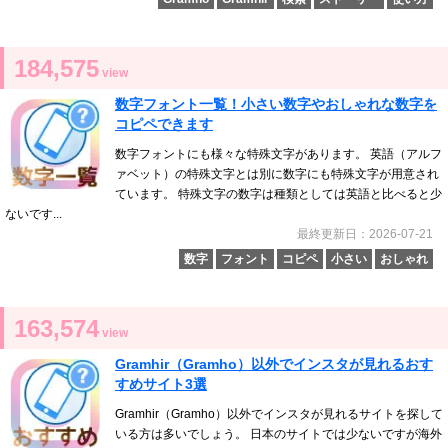
184,575
view
数字フォント一覧！小さい数字やおしゃれな数字を
コピペできます
数字フォントにも様々な特殊文字があります。 英語（アルフ
ァベット）の特殊文字とは別に数字にも特殊文字が用意され
ています。 特殊文字の数字は種類としては英語と比べると少
ないです...
最終更新日：2026-07-21
数字
フォント
コピペ
小さい
おしゃれ
163,574
view
Gramhir（Gramho）以外でインスタが見れるおす
すめサイト3選
Gramhir（Gramho）以外でインスタが見れるサイトを探して
いる方は多いでしょう。 日本のサイトでは少ないですが海外