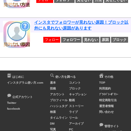
フォロー
フォロワー
見せない
方法
見せたくない
インスタでフォロワーが見れない原因！ブロック以
外にも見れない原因があります
フォロー
フォロワー
見れない
原因
ブロック
はじめに
使い方を調べる
その他
インスタグラム使い方.com
基本
コメント
TOP
投稿
ブロック
利用規約
アカウント
キャプション
ﾌﾟﾗｲﾊﾞｼｰﾎﾟﾘｼｰ
公式アカウント
プロフィール
動画
特定商取引法
Twitter
ハッシュタグ
ストーリー
運営者情報
facebook
検索
ライブ
問い合わせ
タイムライン
リール
DM
アーカイブ
管理サイト
写真
PC