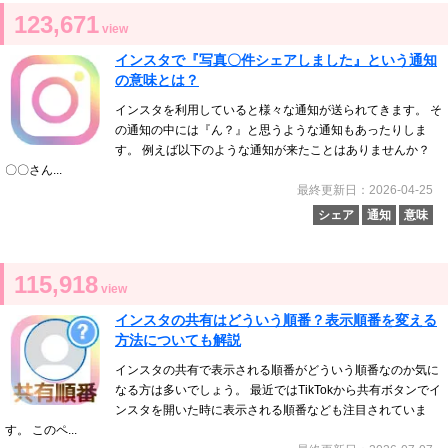
123,671
view
インスタで『写真〇件シェアしました』という通知
の意味とは？
インスタを利用していると様々な通知が送られてきます。 そ
の通知の中には『ん？』と思うような通知もあったりしま
す。 例えば以下のような通知が来たことはありませんか？
〇〇さん...
最終更新日：2026-04-25
シェア
通知
意味
115,918
view
インスタの共有はどういう順番？表示順番を変える
方法についても解説
インスタの共有で表示される順番がどういう順番なのか気に
なる方は多いでしょう。 最近ではTikTokから共有ボタンでイ
ンスタを開いた時に表示される順番なども注目されていま
す。 このペ...