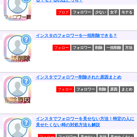
る？モテるのはどっち？
ブログ
フォロワー
少ない
女子
モテる
インスタのフォロワーを一括削除できる？
フォロー
フォロワー
削除
一括削除
方法
インスタでフォロワー削除された原因まとめ
フォロー
フォロワー
削除
原因
まとめ
インスタでフォロワーを見せない方法！特定の人に
見せたくない時の対処方法も解説