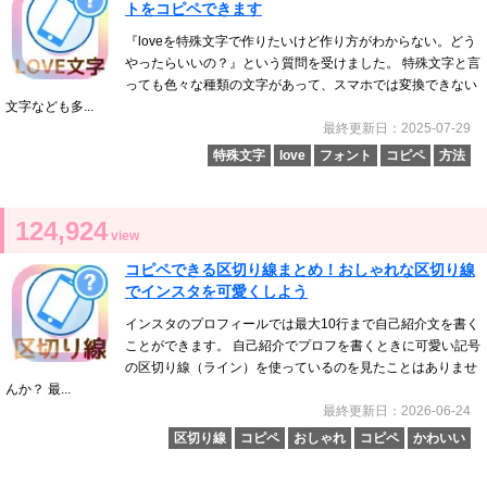
トをコピペできます
『loveを特殊文字で作りたいけど作り方がわからない。どう
やったらいいの？』という質問を受けました。 特殊文字と言
っても色々な種類の文字があって、スマホでは変換できない
文字なども多...
最終更新日：2025-07-29
特殊文字
love
フォント
コピペ
方法
124,924
view
コピペできる区切り線まとめ！おしゃれな区切り線
でインスタを可愛くしよう
インスタのプロフィールでは最大10行まで自己紹介文を書く
ことができます。 自己紹介でプロフを書くときに可愛い記号
の区切り線（ライン）を使っているのを見たことはありませ
んか？ 最...
最終更新日：2026-06-24
区切り線
コピペ
おしゃれ
コピペ
かわいい