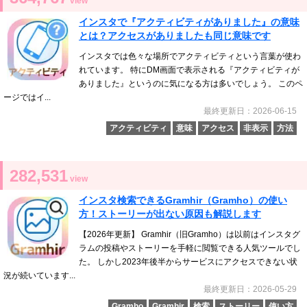
view
インスタで『アクティビティがありました』の意味
とは？アクセスがありましたも同じ意味です
インスタでは色々な場所でアクティビティという言葉が使わ
れています。 特にDM画面で表示される『アクティビティが
ありました』というのに気になる方は多いでしょう。 このペ
ージではイ...
最終更新日：2026-06-15
アクティビティ
意味
アクセス
非表示
方法
282,531
view
インスタ検索できるGramhir（Gramho）の使い
方！ストーリーが出ない原因も解説します
【2026年更新】 Gramhir（旧Gramho）は以前はインスタグ
ラムの投稿やストーリーを手軽に閲覧できる人気ツールでし
た。 しかし2023年後半からサービスにアクセスできない状
況が続いています...
最終更新日：2026-05-29
Gramho
Gramhir
検索
ストーリー
使い方