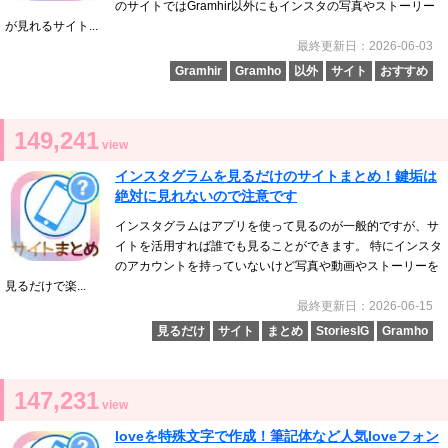
のサイトではGramhir以外にもインスタの写真やストーリー
が見れるサイト...
最終更新日：2026-06-03
Gramhir
Gramho
以外
サイト
おすすめ
149,241
view
インスタグラムを見るだけのサイトまとめ！鍵垢は
絶対に見れないので注意です
インスタグラムはアプリを使って見るのが一般的ですが、サ
イトを活用すれば誰でも見ることができます。 特にインスタ
のアカウントを持っていないけど写真や動画やストーリーを
見るだけで楽...
最終更新日：2026-06-15
見るだけ
サイト
まとめ
StoriesIG
Gramho
147,231
view
loveを特殊文字で作成！筆記体など人気loveフォン