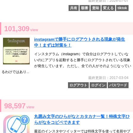
最終更新日：2026-07-07
共有
順番
意味
変える
tiktok
101,309
view
instagramで勝手にログアウトされる現象が発生
中！まずは対策を！
インスタグラム（instagram）で自分はログアウトしていな
いのにアプリを起動すると勝手にログアウトされている現象
が発生しています。 ただし、全ての人がそのようになってい
るわけではあり...
最終更新日：2017-03-04
ログアウト
ログイン
パスワード
98,597
view
丸囲み文字のひらがなとカタカナ一覧！特殊文字ひ
らがなをコピペできます
最近のインスタやツイッターでは特殊文字を使って名前やプ