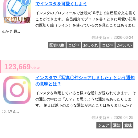
でインスタを可愛くしよう
インスタのプロフィールでは最大10行まで自己紹介文を書く
ことができます。 自己紹介でプロフを書くときに可愛い記号
の区切り線（ライン）を使っているのを見たことはありませ
んか？ 最...
最終更新日：2026-06-24
区切り線
コピペ
おしゃれ
コピペ
かわいい
123,669
view
インスタで『写真〇件シェアしました』という通知
の意味とは？
インスタを利用していると様々な通知が送られてきます。 そ
の通知の中には『ん？』と思うような通知もあったりしま
す。 例えば以下のような通知が来たことはありませんか？
〇〇さん...
最終更新日：2026-04-25
シェア
通知
意味