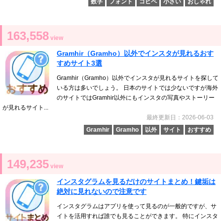
数字
フォント
コピペ
小さい
おしゃれ
163,558
view
Gramhir（Gramho）以外でインスタが見れるおす
すめサイト3選
Gramhir（Gramho）以外でインスタが見れるサイトを探して
いる方は多いでしょう。 日本のサイトでは少ないですが海外
のサイトではGramhir以外にもインスタの写真やストーリー
が見れるサイト...
最終更新日：2026-06-03
Gramhir
Gramho
以外
サイト
おすすめ
149,235
view
インスタグラムを見るだけのサイトまとめ！鍵垢は
絶対に見れないので注意です
インスタグラムはアプリを使って見るのが一般的ですが、サ
イトを活用すれば誰でも見ることができます。 特にインスタ