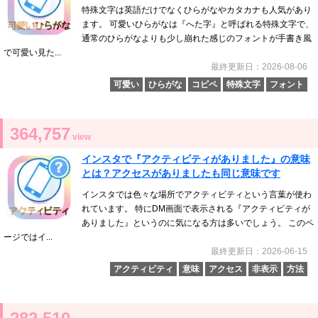
特殊文字は英語だけでなくひらがなやカタカナも人気があり
ます。 可愛いひらがなは『へた字』と呼ばれる特殊文字で、
通常のひらがなよりも少し崩れた感じのフォントが手書き風
で可愛い見た...
最終更新日：2026-08-06
可愛い
ひらがな
コピペ
特殊文字
フォント
364,757
view
インスタで『アクティビティがありました』の意味
とは？アクセスがありましたも同じ意味です
インスタでは色々な場所でアクティビティという言葉が使わ
れています。 特にDM画面で表示される『アクティビティが
ありました』というのに気になる方は多いでしょう。 このペ
ージではイ...
最終更新日：2026-06-15
アクティビティ
意味
アクセス
非表示
方法