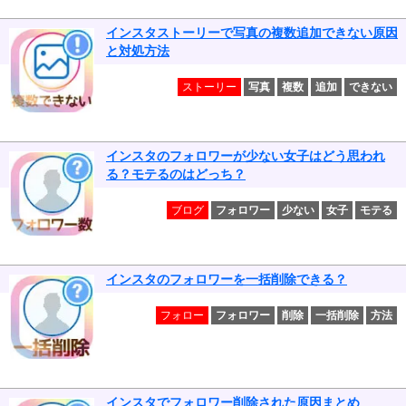
インスタストーリーで写真の複数追加できない原因
と対処方法
ストーリー
写真
複数
追加
できない
インスタのフォロワーが少ない女子はどう思われ
る？モテるのはどっち？
ブログ
フォロワー
少ない
女子
モテる
インスタのフォロワーを一括削除できる？
フォロー
フォロワー
削除
一括削除
方法
インスタでフォロワー削除された原因まとめ