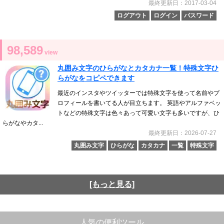
最終更新日：2017-03-04
ログアウト
ログイン
パスワード
98,589
view
丸囲み文字のひらがなとカタカナ一覧！特殊文字ひ
らがなをコピペできます
最近のインスタやツイッターでは特殊文字を使って名前やプ
ロフィールを書いてる人が目立ちます。 英語やアルファベッ
トなどの特殊文字は色々あって可愛い文字も多いですが、ひ
らがなやカタ...
最終更新日：2026-07-27
丸囲み文字
ひらがな
カタカナ
一覧
特殊文字
[もっと見る]
人気の便利ツール