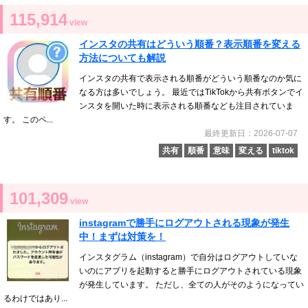
115,914
view
インスタの共有はどういう順番？表示順番を変える
方法についても解説
インスタの共有で表示される順番がどういう順番なのか気に
なる方は多いでしょう。 最近ではTikTokから共有ボタンでイ
ンスタを開いた時に表示される順番なども注目されていま
す。 このペ...
最終更新日：2026-07-07
共有
順番
意味
変える
tiktok
101,309
view
instagramで勝手にログアウトされる現象が発生
中！まずは対策を！
インスタグラム（instagram）で自分はログアウトしていな
いのにアプリを起動すると勝手にログアウトされている現象
が発生しています。 ただし、全ての人がそのようになってい
るわけではあり...