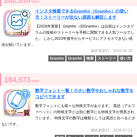
282,510
view
インスタ検索できるGramhir（Gramho）の使い
方！ストーリーが出ない原因も解説します
【2026年更新】 Gramhir（旧Gramho）は以前はインスタグ
ラムの投稿やストーリーを手軽に閲覧できる人気ツールでし
た。 しかし2023年後半からサービスにアクセスできない状
況が続いています...
最終更新日：2026-05-29
Gramho
Gramhir
検索
ストーリー
使い方
184,573
view
数字フォント一覧！小さい数字やおしゃれな数字を
コピペできます
数字フォントにも様々な特殊文字があります。 英語（アルフ
ァベット）の特殊文字とは別に数字にも特殊文字が用意され
ています。 特殊文字の数字は種類としては英語と比べると少
ないです...
最終更新日：2026-07-21