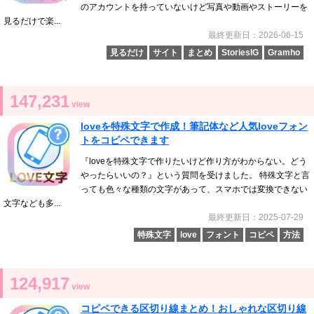
のアカウントを持っていないけど写真や動画やストーリーを
見るだけで楽...
最終更新日：2026-06-15
見るだけ
サイト
まとめ
StoriesIG
Gramho
147,231
view
loveを特殊文字で作成！筆記体など人気loveフォン
トをコピペできます
『loveを特殊文字で作りたいけど作り方がわからない。どう
やったらいいの？』という質問を受けました。 特殊文字と言
っても色々な種類の文字があって、スマホでは変換できない
文字なども多...
最終更新日：2025-07-29
特殊文字
love
フォント
コピペ
方法
124,917
view
コピペできる区切り線まとめ！おしゃれな区切り線