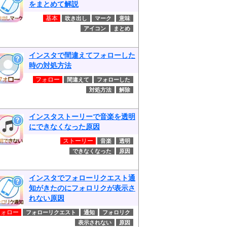
をまとめて解説
基本
吹き出し
マーク
意味
アイコン
まとめ
インスタで間違えてフォローした
時の対処方法
フォロー
間違えて
フォローした
対処方法
解除
インスタストーリーで音楽を透明
にできなくなった原因
ストーリー
音楽
透明
できなくなった
原因
インスタでフォローリクエスト通
知がきたのにフォロリクが表示さ
れない原因
フォロー
フォローリクエスト
通知
フォロリク
表示されない
原因