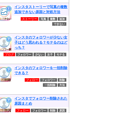
インスタストーリーで写真の複数
追加できない原因と対処方法
ストーリー
写真
複数
追加
できない
インスタのフォロワーが少ない女
子はどう思われる？モテるのはど
っち？
ブログ
フォロワー
少ない
女子
モテる
インスタのフォロワーを一括削除
できる？
フォロー
フォロワー
削除
一括削除
方法
インスタでフォロワー削除された
原因まとめ
フォロー
フォロワー
削除
原因