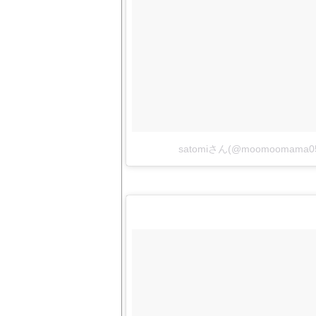
satomiさん(@moomoomam