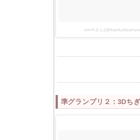
emi✳︎さん(@thanku4eve
準グランプリ２：3Dち