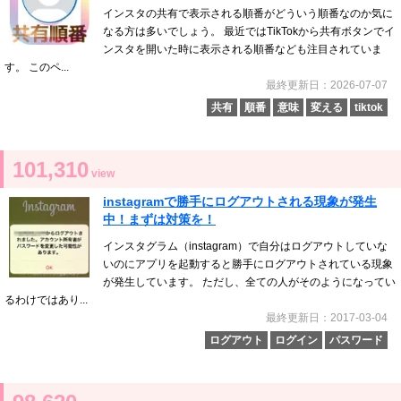
インスタの共有で表示される順番がどういう順番なのか気に
なる方は多いでしょう。 最近ではTikTokから共有ボタンでイ
ンスタを開いた時に表示される順番なども注目されていま
す。 このペ...
最終更新日：2026-07-07
共有
順番
意味
変える
tiktok
101,310
view
instagramで勝手にログアウトされる現象が発生
中！まずは対策を！
インスタグラム（instagram）で自分はログアウトしていな
いのにアプリを起動すると勝手にログアウトされている現象
が発生しています。 ただし、全ての人がそのようになってい
るわけではあり...
最終更新日：2017-03-04
ログアウト
ログイン
パスワード