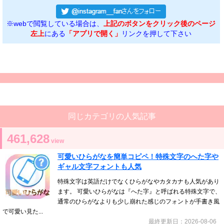
※webで閲覧している場合は、
上記のボタンをクリック後のページ
左上
にある
「アプリで開く」
リンクを押して下さい
同じカテゴリの人気記事
461,628
view
可愛いひらがなを簡単コピペ！特殊文字のへた字や
ギャル文字フォントも人気
特殊文字は英語だけでなくひらがなやカタカナも人気があり
ます。 可愛いひらがなは『へた字』と呼ばれる特殊文字で、
通常のひらがなよりも少し崩れた感じのフォントが手書き風
で可愛い見た...
最終更新日：2026-08-06