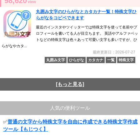
98,620
view
丸囲み文字のひらがなとカタカナ一覧！特殊文字ひ
らがなをコピペできます
最近のインスタやツイッターでは特殊文字を使って名前やプ
ロフィールを書いてる人が目立ちます。 英語やアルファベッ
トなどの特殊文字は色々あって可愛い文字も多いですが、ひ
らがなやカタ...
最終更新日：2026-07-27
丸囲み文字
ひらがな
カタカナ
一覧
特殊文字
[もっと見る]
人気の便利ツール
✅
普通の文字から特殊文字を自由に作成できる特殊文字作成
ツール【もじつく】