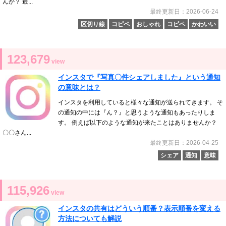
んか？ 最...
最終更新日：2026-06-24
区切り線
コピペ
おしゃれ
コピペ
かわいい
123,679
view
インスタで『写真〇件シェアしました』という通知
の意味とは？
インスタを利用していると様々な通知が送られてきます。 そ
の通知の中には『ん？』と思うような通知もあったりしま
す。 例えば以下のような通知が来たことはありませんか？
〇〇さん...
最終更新日：2026-04-25
シェア
通知
意味
115,926
view
インスタの共有はどういう順番？表示順番を変える
方法についても解説