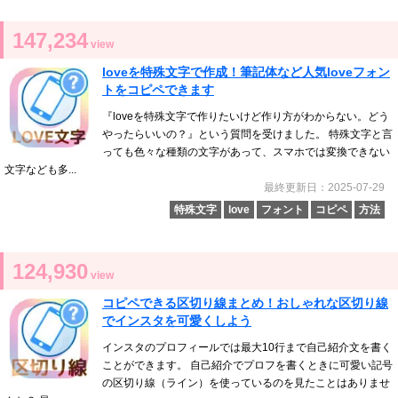
147,234
view
loveを特殊文字で作成！筆記体など人気loveフォン
トをコピペできます
『loveを特殊文字で作りたいけど作り方がわからない。どう
やったらいいの？』という質問を受けました。 特殊文字と言
っても色々な種類の文字があって、スマホでは変換できない
文字なども多...
最終更新日：2025-07-29
特殊文字
love
フォント
コピペ
方法
124,930
view
コピペできる区切り線まとめ！おしゃれな区切り線
でインスタを可愛くしよう
インスタのプロフィールでは最大10行まで自己紹介文を書く
ことができます。 自己紹介でプロフを書くときに可愛い記号
の区切り線（ライン）を使っているのを見たことはありませ