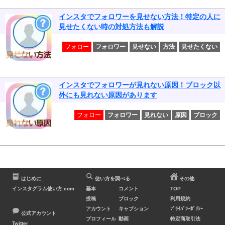
インスタでフォロワーを見せない方法！特定の人に
見せたくない時の対処方法も解説
フォロー
フォロワー
見せない
方法
見せたくない
インスタでフォロワーが見れない原因！ブロック以
外にも見れない原因があります
フォロー
フォロワー
見れない
原因
ブロック
はじめに
使い方を調べる
その他
インスタグラム使い方.com
基本
コメント
TOP
投稿
ブロック
利用規約
アカウント
キャプション
ﾌﾟﾗｲﾊﾞｼｰﾎﾟﾘｼｰ
公式アカウント
プロフィール
動画
特定商取引法
Twitter