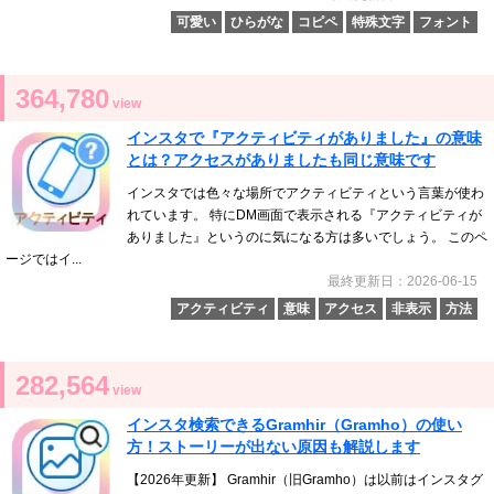
可愛い
ひらがな
コピペ
特殊文字
フォント
364,780
view
インスタで『アクティビティがありました』の意味
とは？アクセスがありましたも同じ意味です
インスタでは色々な場所でアクティビティという言葉が使わ
れています。 特にDM画面で表示される『アクティビティが
ありました』というのに気になる方は多いでしょう。 このペ
ージではイ...
最終更新日：2026-06-15
アクティビティ
意味
アクセス
非表示
方法
282,564
view
インスタ検索できるGramhir（Gramho）の使い
方！ストーリーが出ない原因も解説します
【2026年更新】 Gramhir（旧Gramho）は以前はインスタグ