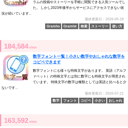
ラムの投稿やストーリーを手軽に閲覧できる人気ツールでし
た。 しかし2023年後半からサービスにアクセスできない状
況が続いています...
最終更新日：2026-05-29
Gramho
Gramhir
検索
ストーリー
使い方
184,584
view
数字フォント一覧！小さい数字やおしゃれな数字を
コピペできます
数字フォントにも様々な特殊文字があります。 英語（アルフ
ァベット）の特殊文字とは別に数字にも特殊文字が用意され
ています。 特殊文字の数字は種類としては英語と比べると少
ないです...
最終更新日：2026-07-21
数字
フォント
コピペ
小さい
おしゃれ
163,592
view