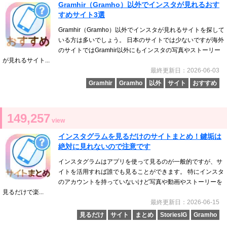
Gramhir（Gramho）以外でインスタが見れるおす
すめサイト3選
Gramhir（Gramho）以外でインスタが見れるサイトを探して
いる方は多いでしょう。 日本のサイトでは少ないですが海外
のサイトではGramhir以外にもインスタの写真やストーリー
が見れるサイト...
最終更新日：2026-06-03
Gramhir
Gramho
以外
サイト
おすすめ
149,257
view
インスタグラムを見るだけのサイトまとめ！鍵垢は
絶対に見れないので注意です
インスタグラムはアプリを使って見るのが一般的ですが、サ
イトを活用すれば誰でも見ることができます。 特にインスタ
のアカウントを持っていないけど写真や動画やストーリーを
見るだけで楽...
最終更新日：2026-06-15
見るだけ
サイト
まとめ
StoriesIG
Gramho