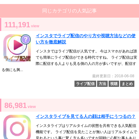
同じカテゴリの人気記事
111,191
view
インスタでライブ配信のやり方や視聴方法などの使
い方を徹底解説
インスタではライブ配信が人気です。 今はスマホがあれば誰
でも簡単にライブ配信ができる時代ですね。 ライブ配信は実
際に配信する人よりも見る側の人の方が多いですが、配信す
る側にも興...
最終更新日：2018-06-08
ライブ配信
方法
視聴
まとめ
86,981
view
インスタライブを見てる人の顔は相手にうつるの？
インスタライブはリアルタイムの状態を共有できる人気配信
機能です。 ライブ配信を見たことが無い人はリアルタイムで
見れるという事に驚く方も多いですが同時に心配な事もあり