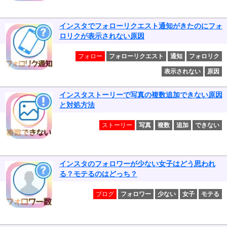
インスタでフォローリクエスト通知がきたのにフォ
ロリクが表示されない原因
フォロー
フォローリクエスト
通知
フォロリク
表示されない
原因
インスタストーリーで写真の複数追加できない原因
と対処方法
ストーリー
写真
複数
追加
できない
インスタのフォロワーが少ない女子はどう思われ
る？モテるのはどっち？
ブログ
フォロワー
少ない
女子
モテる