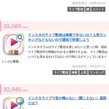
最終更新日：2026-06-02
ライブ配信
鍵
コメント
33,069
view
インスタのライブ配信は検索できないの？人気ラン
キングなどもないので通知で対策しよう
インスタグラムのライブ配信を楽しみたいと思った時、現在
ライブ配信中の情報がわかると便利ですよね。 ライブ配信は
いつでも見れるわけではないので特にログインしているタイ
ミングが重要...
最終更新日：2019-07-11
ライブ配信
検索
人気
ランキング
32,945
view
インスタライブで音が鳴らない（聞こえない）原因
とは？