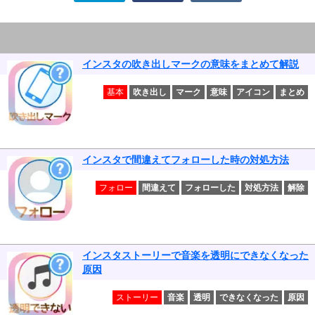
インスタの吹き出しマークの意味をまとめて解説
基本
吹き出し
マーク
意味
アイコン
まとめ
インスタで間違えてフォローした時の対処方法
フォロー
間違えて
フォローした
対処方法
解除
インスタストーリーで音楽を透明にできなくなった
原因
ストーリー
音楽
透明
できなくなった
原因