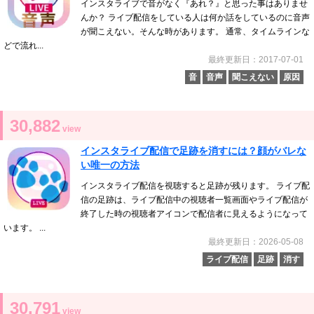
インスタライブで音がなく『あれ？』と思った事はありませ
んか？ ライブ配信をしている人は何か話をしているのに音声
が聞こえない。そんな時があります。 通常、タイムラインな
どで流れ...
最終更新日：2017-07-01
音
音声
聞こえない
原因
30,882
view
インスタライブ配信で足跡を消すには？顔がバレな
い唯一の方法
インスタライブ配信を視聴すると足跡が残ります。 ライブ配
信の足跡は、ライブ配信中の視聴者一覧画面やライブ配信が
終了した時の視聴者アイコンで配信者に見えるようになって
います。 ...
最終更新日：2026-05-08
ライブ配信
足跡
消す
30,791
view