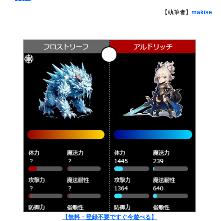
【執筆者】
makise
【無料・登録不要ですぐ今遊べる】