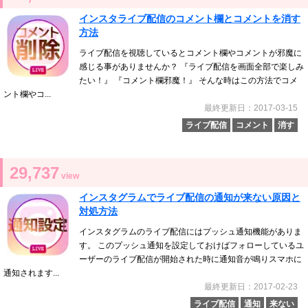
インスタライブ配信のコメント欄とコメントを消す
方法
ライブ配信を視聴しているとコメント欄やコメントが邪魔に
感じる事がありませんか？ 『ライブ配信を画面全部で楽しみ
たい！』 『コメント欄邪魔！』 そんな時はこの方法でコメ
ント欄やコ...
最終更新日：2017-03-15
ライブ配信
コメント
消す
29,737
view
インスタグラムでライブ配信の通知が来ない原因と
対処方法
インスタグラムのライブ配信にはプッシュ通知機能がありま
す。 このプッシュ通知を設定しておけばフォローしているユ
ーザーのライブ配信が開始された時に通知音が鳴りスマホに
通知されます...
最終更新日：2017-02-23
ライブ配信
通知
来ない