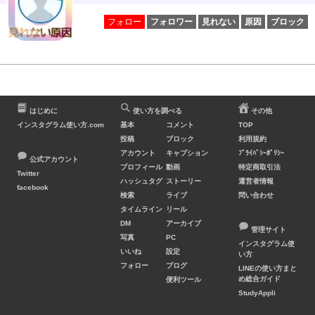
フォロー
フォロワー
見れない
原因
ブロック
はじめに
使い方を調べる
その他
インスタグラム使い方.com
基本
コメント
TOP
投稿
ブロック
利用規約
アカウント
キャプション
ﾌﾟﾗｲﾊﾞｼｰﾎﾟﾘｼｰ
公式アカウント
プロフィール
動画
特定商取引法
Twitter
ハッシュタグ
ストーリー
運営者情報
facebook
検索
ライブ
問い合わせ
タイムライン
リール
DM
アーカイブ
管理サイト
写真
PC
インスタグラム使
いいね
設定
い方
フォロー
ブログ
LINEの使い方まと
め総合ガイド
便利ツール
StudyAppli