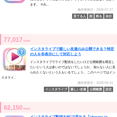
ます。 それ...
最終更新日：2026-07-27
見てる人
顔
映る
自分
77,017
view
インスタライブで親しい友達のみ公開できる？特定
の人を非表示にして対応しよう
インスタライブでライブ配信をしたいけど公開範囲を限定し
たいという人は多いのではないでしょうか。 知らない人に見
られたくないという人もいるでしょう。 このページではイン
スタライ...
最終更新日：2026-05-21
インスタライブ
親しい友達
公開範囲
設定
62,150
view
インスタライブ配信をPCで見れる『chrome ig