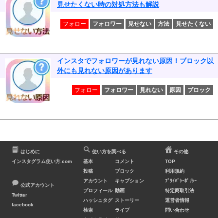
見せたくない時の対処方法も解説
フォロー
フォロワー
見せない
方法
見せたくない
インスタでフォロワーが見れない原因！ブロック以
外にも見れない原因があります
フォロー
フォロワー
見れない
原因
ブロック
はじめに
使い方を調べる
その他
インスタグラム使い方.com
基本
コメント
TOP
投稿
ブロック
利用規約
アカウント
キャプション
ﾌﾟﾗｲﾊﾞｼｰﾎﾟﾘｼｰ
公式アカウント
プロフィール
動画
特定商取引法
Twitter
ハッシュタグ
ストーリー
運営者情報
facebook
検索
ライブ
問い合わせ