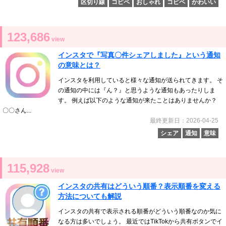
区切り線
コピペ
おしゃれ
コピペ
かわいい
123,686
view
インスタで『写真〇件シェアしました』という通知
の意味とは？
インスタを利用していると様々な通知が送られてきます。 そ
の通知の中には『ん？』と思うような通知もあったりしま
す。 例えば以下のような通知が来たことはありませんか？
〇〇さん...
最終更新日：2026-04-25
シェア
通知
意味
115,928
view
インスタの共有はどういう順番？表示順番を変える
方法についても解説
インスタの共有で表示される順番がどういう順番なのか気に
なる方は多いでしょう。 最近ではTikTokから共有ボタンでイ