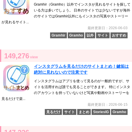
Gramhir（Gramho）以外でインスタが見れるサイトを探して
いる方は多いでしょう。 日本のサイトでは少ないですが海外
のサイトではGramhir以外にもインスタの写真やストーリー
が見れるサイト...
最終更新日：2026-06-03
Gramhir
Gramho
以外
サイト
おすすめ
149,276
view
インスタグラムを見るだけのサイトまとめ！鍵垢は
絶対に見れないので注意です
インスタグラムはアプリを使って見るのが一般的ですが、サ
イトを活用すれば誰でも見ることができます。 特にインスタ
のアカウントを持っていないけど写真や動画やストーリーを
見るだけで楽...
最終更新日：2026-06-15
見るだけ
サイト
まとめ
StoriesIG
Gramho