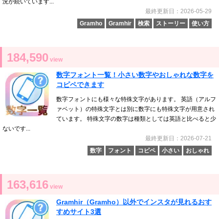
況が続いています...
最終更新日：2026-05-29
Gramho
Gramhir
検索
ストーリー
使い方
184,590
view
数字フォント一覧！小さい数字やおしゃれな数字を
コピペできます
数字フォントにも様々な特殊文字があります。 英語（アルフ
ァベット）の特殊文字とは別に数字にも特殊文字が用意され
ています。 特殊文字の数字は種類としては英語と比べると少
ないです...
最終更新日：2026-07-21
数字
フォント
コピペ
小さい
おしゃれ
163,616
view
Gramhir（Gramho）以外でインスタが見れるおす
すめサイト3選