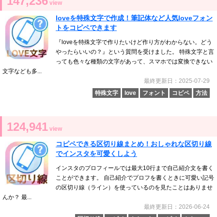
147,236
view
loveを特殊文字で作成！筆記体など人気loveフォン
トをコピペできます
『loveを特殊文字で作りたいけど作り方がわからない。どう
やったらいいの？』という質問を受けました。 特殊文字と言
っても色々な種類の文字があって、スマホでは変換できない
文字なども多...
最終更新日：2025-07-29
特殊文字
love
フォント
コピペ
方法
124,941
view
コピペできる区切り線まとめ！おしゃれな区切り線
でインスタを可愛くしよう
インスタのプロフィールでは最大10行まで自己紹介文を書く
ことができます。 自己紹介でプロフを書くときに可愛い記号
の区切り線（ライン）を使っているのを見たことはありませ
んか？ 最...
最終更新日：2026-06-24