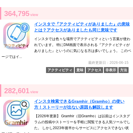
364,795
view
インスタで『アクティビティがありました』の意味
とは？アクセスがありましたも同じ意味です
インスタでは色々な場所でアクティビティという言葉が使わ
れています。 特にDM画面で表示される『アクティビティが
ありました』というのに気になる方は多いでしょう。 このペ
ージではイ...
最終更新日：2026-06-15
アクティビティ
意味
アクセス
非表示
方法
282,601
view
インスタ検索できるGramhir（Gramho）の使い
方！ストーリーが出ない原因も解説します
【2026年更新】 Gramhir（旧Gramho）は以前はインスタグ
ラムの投稿やストーリーを手軽に閲覧できる人気ツールでし
た。 しかし2023年後半からサービスにアクセスできない状