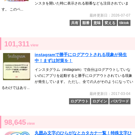
ンスタを開いた時に表示される順番なども注目されていま
す。 このペ...
最終更新日：2026-07-07
共有
順番
意味
変える
tiktok
101,311
view
instagramで勝手にログアウトされる現象が発生
中！まずは対策を！
インスタグラム（instagram）で自分はログアウトしていな
いのにアプリを起動すると勝手にログアウトされている現象
が発生しています。 ただし、全ての人がそのようになってい
るわけではあり...
最終更新日：2017-03-04
ログアウト
ログイン
パスワード
98,645
view
丸囲み文字のひらがなとカタカナ一覧！特殊文字ひ