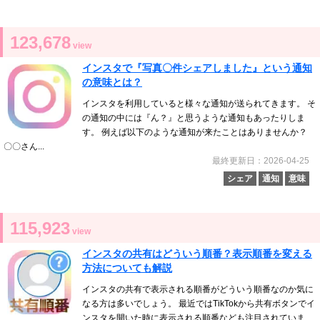
123,678
view
インスタで『写真〇件シェアしました』という通知
の意味とは？
インスタを利用していると様々な通知が送られてきます。 そ
の通知の中には『ん？』と思うような通知もあったりしま
す。 例えば以下のような通知が来たことはありませんか？
〇〇さん...
最終更新日：2026-04-25
シェア
通知
意味
115,923
view
インスタの共有はどういう順番？表示順番を変える
方法についても解説
インスタの共有で表示される順番がどういう順番なのか気に
なる方は多いでしょう。 最近ではTikTokから共有ボタンでイ
ンスタを開いた時に表示される順番なども注目されていま