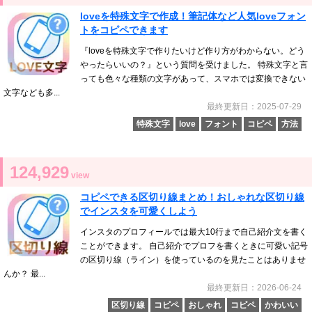
loveを特殊文字で作成！筆記体など人気loveフォン
トをコピペできます
『loveを特殊文字で作りたいけど作り方がわからない。どう
やったらいいの？』という質問を受けました。 特殊文字と言
っても色々な種類の文字があって、スマホでは変換できない
文字なども多...
最終更新日：2025-07-29
特殊文字
love
フォント
コピペ
方法
124,929
view
コピペできる区切り線まとめ！おしゃれな区切り線
でインスタを可愛くしよう
インスタのプロフィールでは最大10行まで自己紹介文を書く
ことができます。 自己紹介でプロフを書くときに可愛い記号
の区切り線（ライン）を使っているのを見たことはありませ
んか？ 最...
最終更新日：2026-06-24
区切り線
コピペ
おしゃれ
コピペ
かわいい