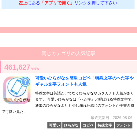
左上
にある
「アプリで開く」
リンクを押して下さい
同じカテゴリの人気記事
461,627
view
可愛いひらがなを簡単コピペ！特殊文字のへた字や
ギャル文字フォントも人気
特殊文字は英語だけでなくひらがなやカタカナも人気があり
ます。 可愛いひらがなは『へた字』と呼ばれる特殊文字で、
通常のひらがなよりも少し崩れた感じのフォントが手書き風
で可愛い見た...
最終更新日：2026-08-06
可愛い
ひらがな
コピペ
特殊文字
フォント