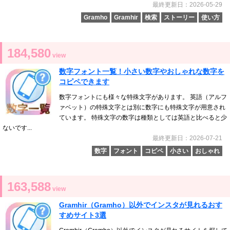
最終更新日：2026-05-29
Gramho
Gramhir
検索
ストーリー
使い方
184,580
view
数字フォント一覧！小さい数字やおしゃれな数字を
コピペできます
数字フォントにも様々な特殊文字があります。 英語（アルフ
ァベット）の特殊文字とは別に数字にも特殊文字が用意され
ています。 特殊文字の数字は種類としては英語と比べると少
ないです...
最終更新日：2026-07-21
数字
フォント
コピペ
小さい
おしゃれ
163,588
view
Gramhir（Gramho）以外でインスタが見れるおす
すめサイト3選