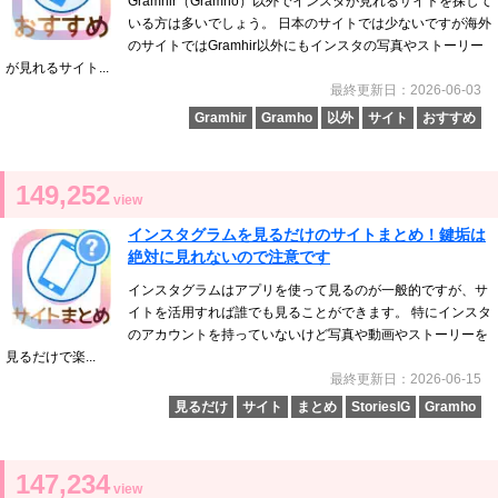
Gramhir（Gramho）以外でインスタが見れるサイトを探して
いる方は多いでしょう。 日本のサイトでは少ないですが海外
のサイトではGramhir以外にもインスタの写真やストーリー
が見れるサイト...
最終更新日：2026-06-03
Gramhir
Gramho
以外
サイト
おすすめ
149,252
view
インスタグラムを見るだけのサイトまとめ！鍵垢は
絶対に見れないので注意です
インスタグラムはアプリを使って見るのが一般的ですが、サ
イトを活用すれば誰でも見ることができます。 特にインスタ
のアカウントを持っていないけど写真や動画やストーリーを
見るだけで楽...
最終更新日：2026-06-15
見るだけ
サイト
まとめ
StoriesIG
Gramho
147,234
view