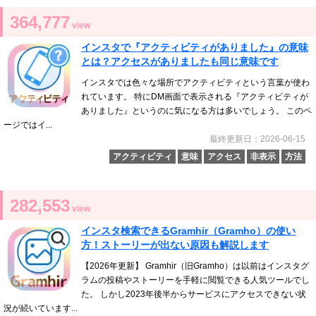
364,777
view
インスタで『アクティビティがありました』の意味
とは？アクセスがありましたも同じ意味です
インスタでは色々な場所でアクティビティという言葉が使わ
れています。 特にDM画面で表示される『アクティビティが
ありました』というのに気になる方は多いでしょう。 このペ
ージではイ...
最終更新日：2026-06-15
アクティビティ
意味
アクセス
非表示
方法
282,553
view
インスタ検索できるGramhir（Gramho）の使い
方！ストーリーが出ない原因も解説します
【2026年更新】 Gramhir（旧Gramho）は以前はインスタグ
ラムの投稿やストーリーを手軽に閲覧できる人気ツールでし
た。 しかし2023年後半からサービスにアクセスできない状
況が続いています...