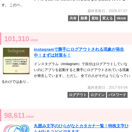
す。 このペ...
最終更新日：2026-07-07
共有
順番
意味
変える
tiktok
101,310
view
instagramで勝手にログアウトされる現象が発生
中！まずは対策を！
インスタグラム（instagram）で自分はログアウトしていな
いのにアプリを起動すると勝手にログアウトされている現象
が発生しています。 ただし、全ての人がそのようになってい
るわけではあり...
最終更新日：2017-03-04
ログアウト
ログイン
パスワード
98,611
view
丸囲み文字のひらがなとカタカナ一覧！特殊文字ひ
らがなをコピペできます