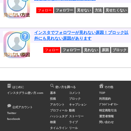
フォロー
フォロワー
見せない
方法
見せたくない
インスタでフォロワーが見れない原因！ブロック以
外にも見れない原因があります
フォロー
フォロワー
見れない
原因
ブロック
はじめに
使い方を調べる
その他
インスタグラム使い方.com
基本
コメント
TOP
投稿
ブロック
利用規約
アカウント
キャプション
ﾌﾟﾗｲﾊﾞｼｰﾎﾟﾘｼｰ
公式アカウント
プロフィール
動画
特定商取引法
Twitter
ハッシュタグ
ストーリー
運営者情報
facebook
検索
ライブ
問い合わせ
タイムライン
リール