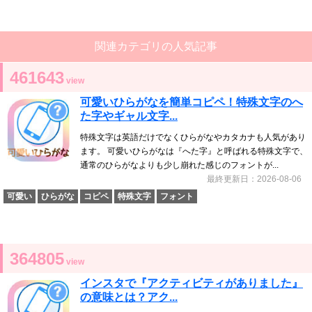
関連カテゴリの人気記事
461643
view
可愛いひらがなを簡単コピペ！特殊文字のへ
た字やギャル文字...
特殊文字は英語だけでなくひらがなやカタカナも人気があり
ます。 可愛いひらがなは『へた字』と呼ばれる特殊文字で、
通常のひらがなよりも少し崩れた感じのフォントが...
最終更新日：2026-08-06
可愛い
ひらがな
コピペ
特殊文字
フォント
364805
view
インスタで『アクティビティがありました』
の意味とは？アク...