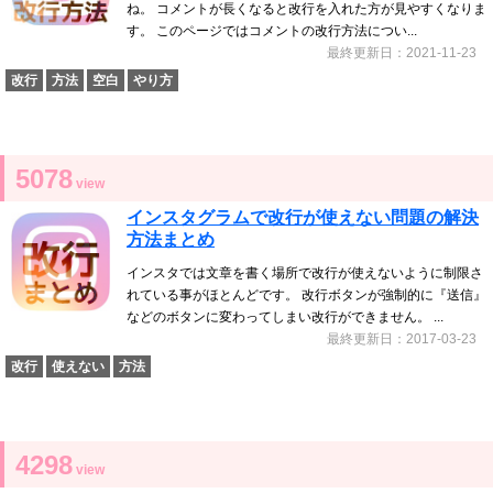
ね。 コメントが長くなると改行を入れた方が見やすくなりま
す。 このページではコメントの改行方法につい...
最終更新日：2021-11-23
改行
方法
空白
やり方
5078
view
インスタグラムで改行が使えない問題の解決
方法まとめ
インスタでは文章を書く場所で改行が使えないように制限さ
れている事がほとんどです。 改行ボタンが強制的に『送信』
などのボタンに変わってしまい改行ができません。 ...
最終更新日：2017-03-23
改行
使えない
方法
4298
view