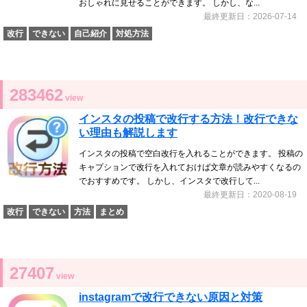
おしゃれに見せることができます。 しかし、な...
最終更新日：2026-07-14
改行
できない
自己紹介
対処方法
283462
view
インスタの投稿で改行する方法！改行できな
い理由も解説します
インスタの投稿で空白改行を入れることができます。 投稿の
キャプションで改行を入れておけば文章が読みやすくなるの
でおすすめです。 しかし、インスタで改行して...
最終更新日：2020-08-19
改行
できない
方法
まとめ
27407
view
instagramで改行できない原因と対策