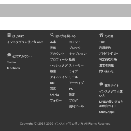
はじめに
使い方を調べる
その他
インスタグラム使い方.com
基本
コメント
TOP
投稿
ブロック
利用規約
アカウント
キャプション
ﾌﾟﾗｲﾊﾞｼｰﾎﾟﾘｼｰ
公式アカウント
プロフィール
動画
特定商取引法
Twitter
ハッシュタグ
ストーリー
運営者情報
facebook
検索
ライブ
問い合わせ
タイムライン
リール
DM
アーカイブ
管理サイト
写真
PC
インスタグラム使
いいね
設定
い方
フォロー
ブログ
LINEの使い方まと
め総合ガイド
便利ツール
StudyAppli
Copyright (C) 2014-2026 インスタグラム使い方 All Rights Reserved.