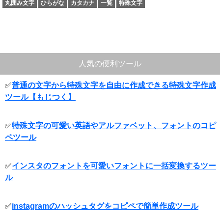
丸囲み文字
ひらがな
カタカナ
一覧
特殊文字
人気の便利ツール
✅
普通の文字から特殊文字を自由に作成できる特殊文字作成
ツール【もじつく】
✅
特殊文字の可愛い英語やアルファベット、フォントのコピ
ペツール
✅
インスタのフォントを可愛いフォントに一括変換するツー
ル
✅
instagramのハッシュタグをコピペで簡単作成ツール