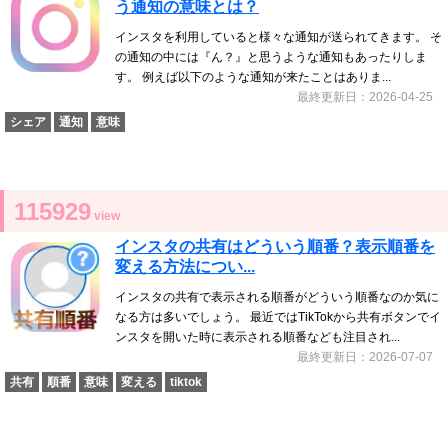
う通知の意味とは？
インスタを利用していると様々な通知が送られてきます。 そ
の通知の中には『ん？』と思うような通知もあったりしま
す。 例えば以下のような通知が来たことはありま...
最終更新日：2026-04-25
シェア
通知
意味
115929
view
インスタの共有はどういう順番？表示順番を
変える方法につい...
インスタの共有で表示される順番がどういう順番なのか気に
なる方は多いでしょう。 最近ではTikTokから共有ボタンでイ
ンスタを開いた時に表示される順番なども注目され...
最終更新日：2026-07-07
共有
順番
意味
変える
tiktok