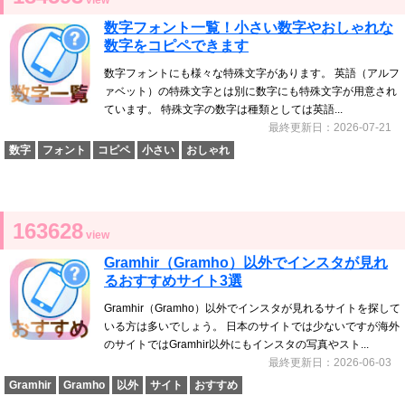
view
数字フォント一覧！小さい数字やおしゃれな
数字をコピペできます
数字フォントにも様々な特殊文字があります。 英語（アルフ
ァベット）の特殊文字とは別に数字にも特殊文字が用意され
ています。 特殊文字の数字は種類としては英語...
最終更新日：2026-07-21
数字
フォント
コピペ
小さい
おしゃれ
163628
view
Gramhir（Gramho）以外でインスタが見れ
るおすすめサイト3選
Gramhir（Gramho）以外でインスタが見れるサイトを探して
いる方は多いでしょう。 日本のサイトでは少ないですが海外
のサイトではGramhir以外にもインスタの写真やスト...
最終更新日：2026-06-03
Gramhir
Gramho
以外
サイト
おすすめ