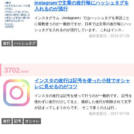
instagramで文章の改行毎にハッシュタグを
入れるのが流行
インスタグラム（instagram）ではハッシュタグを単語ごと
に複数使うのが一般的ですが、日本では文章の改行毎にハッ
シュタグを入れるのが流行しています。 これはインス...
最終更新日：2016-07-28
改行
ハッシュタグ
3702
view
インスタの改行は記号を使った小技でオシャ
レに見せるのがコツ
インスタの改行は記号を使って行うのが一般的です。 記号を
使わずに改行だけしてると、連続した改行が削除されて文字
が詰まってしまうからです。 そこで多くの人は行...
最終更新日：2017-07-06
改行
記号
オシャレ