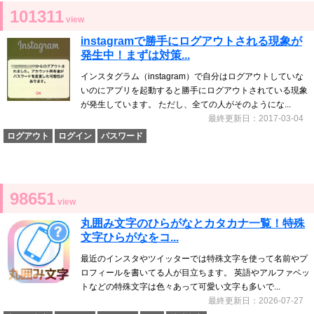
101311
view
instagramで勝手にログアウトされる現象が
発生中！まずは対策...
インスタグラム（instagram）で自分はログアウトしていな
いのにアプリを起動すると勝手にログアウトされている現象
が発生しています。 ただし、全ての人がそのようにな...
最終更新日：2017-03-04
ログアウト
ログイン
パスワード
98651
view
丸囲み文字のひらがなとカタカナ一覧！特殊
文字ひらがなをコ...
最近のインスタやツイッターでは特殊文字を使って名前やプ
ロフィールを書いてる人が目立ちます。 英語やアルファベッ
トなどの特殊文字は色々あって可愛い文字も多いで...
最終更新日：2026-07-27