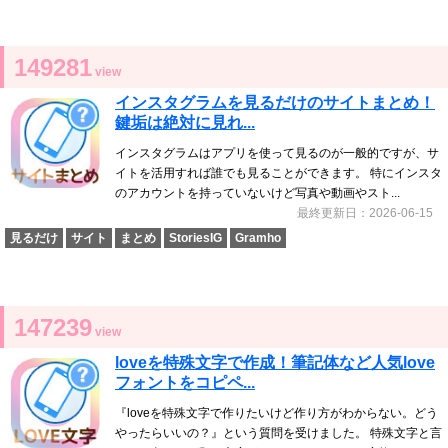
149281
view
インスタグラムを見るだけのサイトまとめ！
鍵垢は絶対に見れ...
インスタグラムはアプリを使って見るのが一般的ですが、サ
イトを活用すれば誰でも見ることができます。 特にインスタ
のアカウントを持っていないけど写真や動画やスト...
最終更新日：2026-06-15
見るだけ
サイト
まとめ
StoriesIG
Gramho
147239
view
loveを特殊文字で作成！筆記体など人気love
フォントをコピペ...
『loveを特殊文字で作りたいけど作り方がわからない。どう
やったらいいの？』という質問を受けました。 特殊文字と言