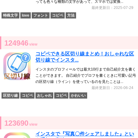
っても色々な種類の文字があって、スマホでは変換...
最終更新日：2025-07-29
特殊文字
love
フォント
コピペ
方法
124946
view
コピペできる区切り線まとめ！おしゃれな区
切り線でインスタ...
インスタのプロフィールでは最大10行まで自己紹介文を書く
ことができます。 自己紹介でプロフを書くときに可愛い記号
の区切り線（ライン）を使っているのを見たことは...
最終更新日：2026-06-24
区切り線
コピペ
おしゃれ
コピペ
かわいい
123690
view
インスタで『写真〇件シェアしました』とい