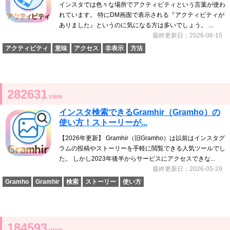
インスタでは色々な場所でアクティビティという言葉が使わ
れています。 特にDM画面で表示される『アクティビティが
ありました』というのに気になる方は多いでしょう。 ...
最終更新日：2026-06-15
アクティビティ
意味
アクセス
非表示
方法
282631
view
インスタ検索できるGramhir（Gramho）の
使い方！ストーリーが...
【2026年更新】 Gramhir（旧Gramho）は以前はインスタグ
ラムの投稿やストーリーを手軽に閲覧できる人気ツールでし
た。 しかし2023年後半からサービスにアクセスできな...
最終更新日：2026-05-29
Gramho
Gramhir
検索
ストーリー
使い方
184593