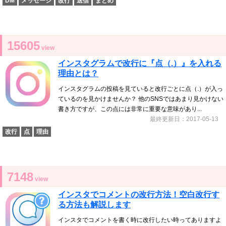
DM
メッセージ
改行
送信
まとめ
15605
view
インスタグラムで改行に『点（.）』を入れる
理由とは？
インスタグラムの投稿を見ていると改行ごとに点（.）が入っ
ているのを見かけませんか？ 他のSNSではあまり見かけない
書き方ですが、この点には非常に重要な意味があり...
最終更新日：2017-05-13
改行
点
理由
7148
view
インスタでコメントの改行方法！空白改行す
る方法も解説します
インスタでコメントを書く時に改行したい時ってありますよ