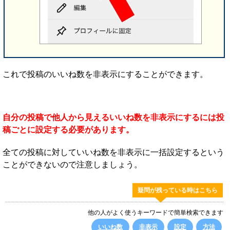
これで投稿のいいね数を非表示にすることができます。
自分の投稿で他人から見えるいいね数を非表示にするには投
稿ごとに設定する必要があります。
全ての投稿に対していいね数を非表示に一括設定するという
ことができないので注意しましょう。
疑問が残っている時はこちら
他の人がよく使うキーワードで簡単検索できます
いいね数
非表示
設定
方法