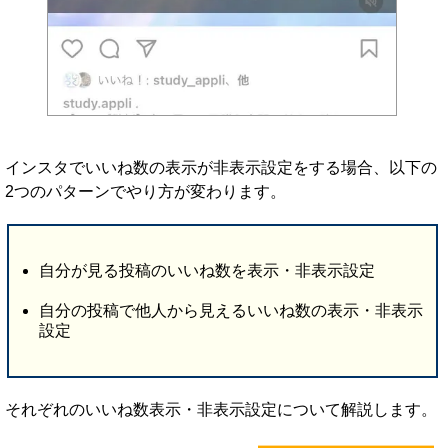
インスタでいいね数の表示が非表示設定をする場合、以下の
2つのパターンでやり方が変わります。
自分が見る投稿のいいね数を表示・非表示設定
自分の投稿で他人から見えるいいね数の表示・非表示
設定
それぞれのいいね数表示・非表示設定について解説します。