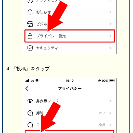
『投稿』をタップ