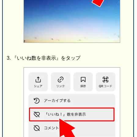
『いいね数を非表示』をタップ