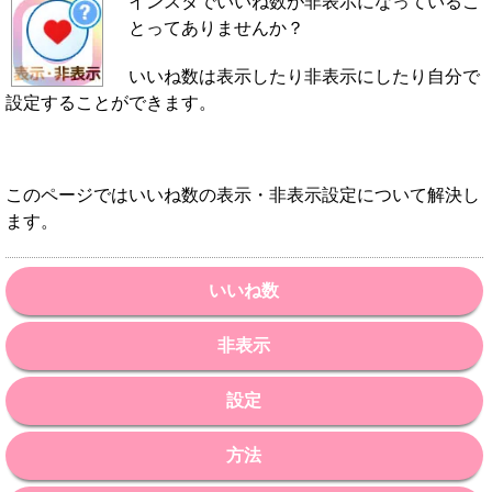
インスタでいいね数が非表示になっているこ
とってありませんか？
いいね数は表示したり非表示にしたり自分で
設定することができます。
このページではいいね数の表示・非表示設定について解決し
ます。
いいね数
非表示
設定
方法