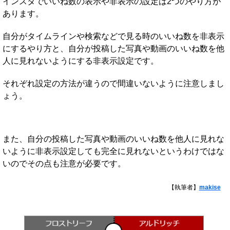
インスタでいいね数の表示や非表示の設定は2つのやり方が
あります。
自分がタイムラインや検索などで見る時のいいね数を非表示
にするやり方と、自分が投稿した写真や動画のいいね数を他
人に見れないようにする非表示設定です。
それぞれ設定の方法が違うので間違いないように注意しまし
ょう。
また、自分の投稿した写真や動画のいいね数を他人に見れな
いように非表示設定しても完全に見れないというわけではな
いのでその点も注意が必要です。
【執筆者】
makise