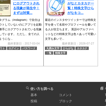
にログアウトされ
がなとカタカナ一
る現象が発生中！
覧！特殊文字ひら
まずは対策...
がなをコ...
グラム（instagram）で自分は
最近のインスタやツイッターでは特殊文
ウトしていないのにアプリを起動
字を使って名前やプロフィールを書いて
勝手にログアウトされている現象
る人が目立ちます。 英語やアルファベ
しています。 ただし、全ての人
ットなどの特殊文字は色々あって可愛い
うにな...
文字も多いで...
最終更新日：2017-03-04
最終更新日：2026-07-27
ウト
ログイン
パスワード
丸囲み文字
ひらがな
カタカナ
一覧
特殊文字
使い方を調べる
基本
コメント
投稿
ブロック