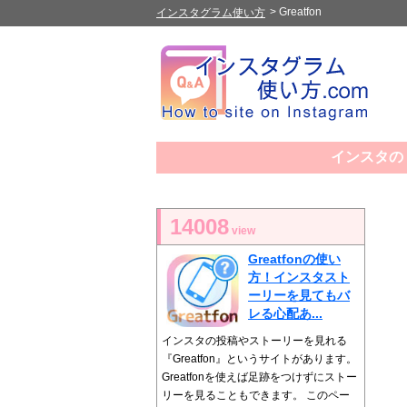
>
Greatfon
インスタグラム使い方
インスタの「
14008
view
Greatfonの使い
方！インスタスト
ーリーを見てもバ
レる心配あ...
インスタの投稿やストーリーを見れる
『Greatfon』というサイトがあります。
Greatfonを使えば足跡をつけずにストー
リーを見ることもできます。 このペー