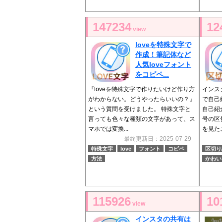
147234
12
view
loveを特殊文字で
作成！筆記体など
人気loveフォント
をコピペ...
『loveを特殊文字で作りたいけど作り方
インス
がわからない。どうやったらいいの？』
で自己
という質問を受けました。 特殊文字と
自己紹
言っても色々な種類の文字があって、ス
号の区
マホでは変換...
を見たこ
最終更新日：2025-07-29
特殊文字
love
フォント
コピペ
区切り
方法
かわい
115926
10
view
インスタの共有は