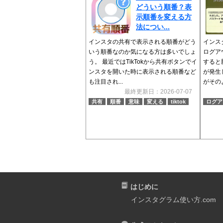
どういう順番？表
示順番を変える方
法につい...
インスタの共有で表示される順番がどう
インスタ
いう順番なのか気になる方は多いでしょ
ログア
う。 最近ではTikTokから共有ボタンでイ
すると
ンスタを開いた時に表示される順番など
が発生
も注目され...
がそのよ
最終更新日：2026-07-07
共有
順番
意味
変える
tiktok
ログア
はじめに
インスタグラム使い方.com