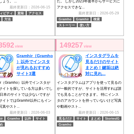
ょう。 ...
た。 しかし2023年後半からサービスに
最終更新日：2026-06-15
アクセスできな...
最終更新日：2026-05-29
ィビティ
意味
アクセス
方法
Gramho
Gramhir
検索
ストーリー
使い方
3592
149257
view
view
Gramhir（Gramho
インスタグラムを
）以外でインスタ
見るだけのサイト
が見れるおすすめ
まとめ！鍵垢は絶
サイト3選
対に見れ...
hir（Gramho）以外でインスタが
インスタグラムはアプリを使って見るの
サイトを探している方は多いでし
が一般的ですが、サイトを活用すれば誰
 日本のサイトでは少ないですが
でも見ることができます。 特にインス
サイトではGramhir以外にもイン
タのアカウントを持っていないけど写真
真やスト...
や動画やスト...
最終更新日：2026-06-03
最終更新日：2026-06-15
ir
Gramho
以外
サイト
見るだけ
サイト
まとめ
StoriesIG
め
Gramho