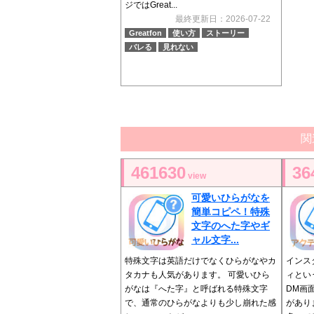
ジではGreat...
最終更新日：2026-07-22
Greatfon
使い方
ストーリー
バレる
見れない
関
461630
36
view
可愛いひらがなを
簡単コピペ！特殊
文字のへた字やギ
ャル文字...
特殊文字は英語だけでなくひらがなやカ
インス
タカナも人気があります。 可愛いひら
ィとい
がなは『へた字』と呼ばれる特殊文字
DM画
で、通常のひらがなよりも少し崩れた感
があり