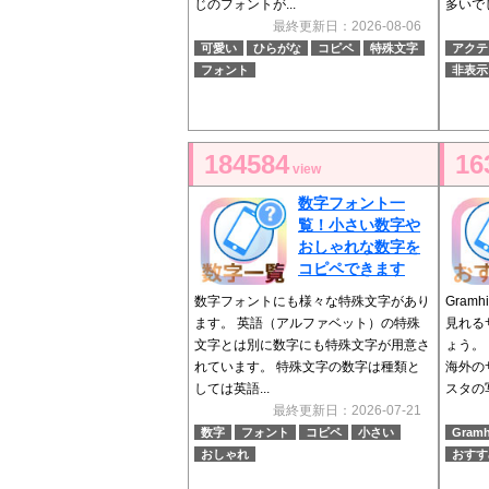
じのフォントが...
多いでし
最終更新日：2026-08-06
可愛い
ひらがな
コピペ
特殊文字
アクテ
フォント
非表示
184584
16
view
数字フォント一
覧！小さい数字や
おしゃれな数字を
コピペできます
数字フォントにも様々な特殊文字があり
Gram
ます。 英語（アルファベット）の特殊
見れる
文字とは別に数字にも特殊文字が用意さ
ょう。
れています。 特殊文字の数字は種類と
海外の
しては英語...
スタの写
最終更新日：2026-07-21
数字
フォント
コピペ
小さい
Gramh
おしゃれ
おすす