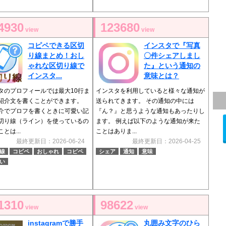
4930
123680
view
view
コピペできる区切
インスタで『写真
り線まとめ！おし
〇件シェアしまし
ゃれな区切り線で
た』という通知の
インスタ...
意味とは？
タのプロフィールでは最大10行ま
インスタを利用していると様々な通知が
紹介文を書くことができます。
送られてきます。 その通知の中には
介でプロフを書くときに可愛い記
『ん？』と思うような通知もあったりし
切り線（ライン）を使っているの
ます。 例えば以下のような通知が来た
とは...
ことはありま...
最終更新日：2026-06-24
最終更新日：2026-04-25
線
コピペ
おしゃれ
コピペ
シェア
通知
意味
い
1310
98622
view
view
instagramで勝手
丸囲み文字のひら