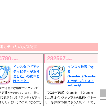
連カテゴリの人気記事
4780
282567
view
view
インスタで『アク
インスタ検索でき
ティビティがあり
る
ました』の意味と
Gramhir（Gramho
は？アク...
）の使い方！スト
ーリーが...
タでは色々な場所でアクティビテ
う言葉が使われています。 特に
【2026年更新】 Gramhir（旧Gramho）
面で表示される『アクティビティ
は以前はインスタグラムの投稿やストー
ました』というのに気になる方は
リーを手軽に閲覧できる人気ツールでし