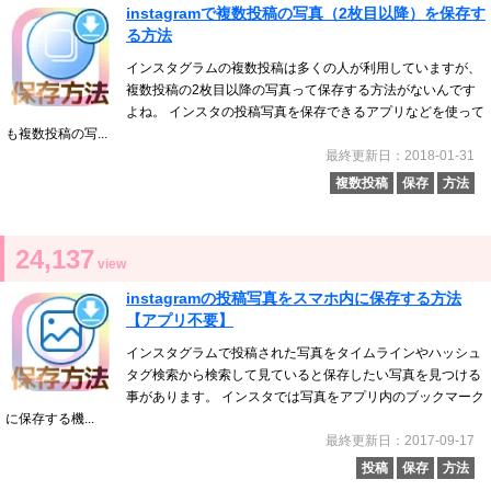
instagramで複数投稿の写真（2枚目以降）を保存す
る方法
インスタグラムの複数投稿は多くの人が利用していますが、
複数投稿の2枚目以降の写真って保存する方法がないんです
よね。 インスタの投稿写真を保存できるアプリなどを使って
も複数投稿の写...
最終更新日：2018-01-31
複数投稿
保存
方法
24,137
view
instagramの投稿写真をスマホ内に保存する方法
【アプリ不要】
インスタグラムで投稿された写真をタイムラインやハッシュ
タグ検索から検索して見ていると保存したい写真を見つける
事があります。 インスタでは写真をアプリ内のブックマーク
に保存する機...
最終更新日：2017-09-17
投稿
保存
方法