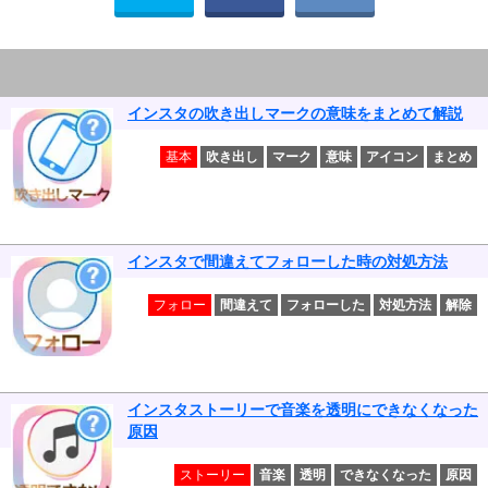
インスタの吹き出しマークの意味をまとめて解説
基本
吹き出し
マーク
意味
アイコン
まとめ
インスタで間違えてフォローした時の対処方法
フォロー
間違えて
フォローした
対処方法
解除
インスタストーリーで音楽を透明にできなくなった
原因
ストーリー
音楽
透明
できなくなった
原因