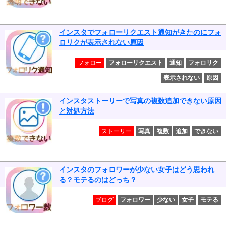
インスタでフォローリクエスト通知がきたのにフォ
ロリクが表示されない原因
フォロー
フォローリクエスト
通知
フォロリク
表示されない
原因
インスタストーリーで写真の複数追加できない原因
と対処方法
ストーリー
写真
複数
追加
できない
インスタのフォロワーが少ない女子はどう思われ
る？モテるのはどっち？
ブログ
フォロワー
少ない
女子
モテる