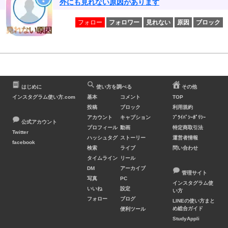
外にも見れない原因があります
フォロー
フォロワー
見れない
原因
ブロック
はじめに
使い方を調べる
その他
インスタグラム使い方.com
基本
コメント
TOP
投稿
ブロック
利用規約
アカウント
キャプション
ﾌﾟﾗｲﾊﾞｼｰﾎﾟﾘｼｰ
公式アカウント
プロフィール
動画
特定商取引法
Twitter
ハッシュタグ
ストーリー
運営者情報
facebook
検索
ライブ
問い合わせ
タイムライン
リール
DM
アーカイブ
管理サイト
写真
PC
インスタグラム使
いいね
設定
い方
フォロー
ブログ
LINEの使い方まと
め総合ガイド
便利ツール
StudyAppli