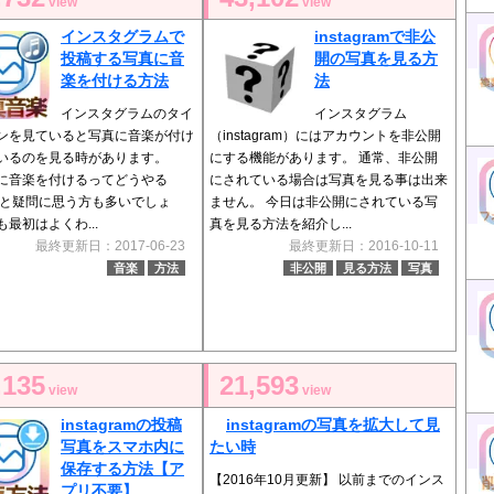
view
view
インスタグラムで
instagramで非公
投稿する写真に音
開の写真を見る方
楽を付ける方法
法
インスタグラムのタイ
インスタグラム
ンを見ていると写真に音楽が付け
（instagram）にはアカウントを非公開
いるのを見る時があります。
にする機能があります。 通常、非公開
に音楽を付けるってどうやる
にされている場合は写真を見る事は出来
 と疑問に思う方も多いでしょ
ません。 今日は非公開にされている写
最初はよくわ...
真を見る方法を紹介し...
最終更新日：2017-06-23
最終更新日：2016-10-11
音楽
方法
非公開
見る方法
写真
,135
21,593
view
view
instagramの投稿
instagramの写真を拡大して見
写真をスマホ内に
たい時
保存する方法【ア
【2016年10月更新】 以前までのインス
プリ不要】