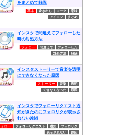
をまとめて解説
基本
吹き出し
マーク
意味
アイコン
まとめ
インスタで間違えてフォローした
時の対処方法
フォロー
間違えて
フォローした
対処方法
解除
インスタストーリーで音楽を透明
にできなくなった原因
ストーリー
音楽
透明
できなくなった
原因
インスタでフォローリクエスト通
知がきたのにフォロリクが表示さ
れない原因
フォロー
フォローリクエスト
通知
フォロリク
表示されない
原因