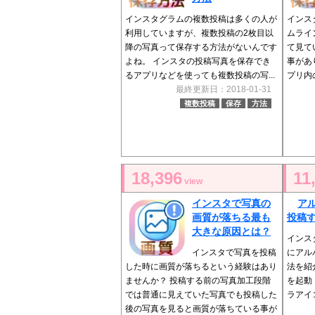
インスタグラムの複数投稿は多くの人が
インス
利用していますが、複数投稿の2枚目以
ムライ
降の写真って保存する方法がないんです
て見て
よね。 インスタの投稿写真を保存でき
事があ
るアプリなどを使っても複数投稿の写...
プリ内
最終更新日：2018-01-31
複数投稿
保存
方法
18,396
11
view
インスタで写真の
ア
画質が落ちる最も
投稿
大きな原因とは？
インスタ
インスタで写真を投稿
にアル
した時に画質が落ちるという経験はあり
法を紹
ませんか？ 投稿する前の写真加工段階
を起動
では普通に見えていた写真でも投稿した
ラアイ
後の写真を見ると画質が落ちている事が