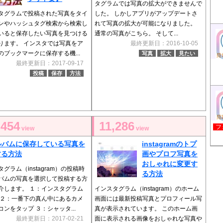
タグラムでは写真の拡大ができませんで
タグラムで投稿された写真をタイ
した。 しかしアプリがアップデートさ
ンやハッシュタグ検索から検索し
れて写真の拡大が可能になりました。
いると保存したい写真を見つける
通常の写真がこちら。 そして...
ります。 インスタでは写真をア
最終更新日：2016-10-05
のブックマークに保存する機...
写真
拡大
見たい
最終更新日：2017-09-17
投稿
保存
方法
,454
11,286
フ
view
view
ルバムに保存している写真を
instagramのトプ
する方法
画やプロフ写真を
おしゃれに変更す
グラム（instagram）の投稿時
る方法
バムの写真を選択して投稿する方
介します。 １：インスタグラム
インスタグラム（instagram）のホーム
 ２：一番下の真ん中にあるカメ
画面には最新投稿写真とプロフィール写
コンをタップ ３：シャッタ...
真が表示されています。 このホーム画
最終更新日：2017-02-21
面に表示される画像をおしゃれな写真や