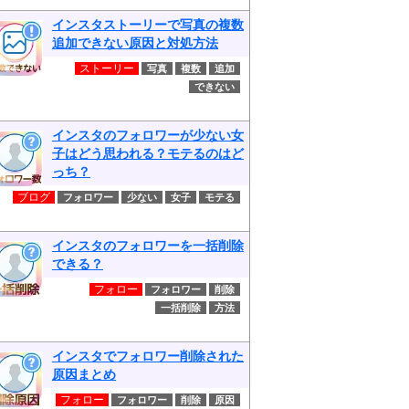
インスタストーリーで写真の複数
追加できない原因と対処方法
ストーリー
写真
複数
追加
できない
インスタのフォロワーが少ない女
子はどう思われる？モテるのはど
っち？
ブログ
フォロワー
少ない
女子
モテる
インスタのフォロワーを一括削除
できる？
フォロー
フォロワー
削除
一括削除
方法
インスタでフォロワー削除された
原因まとめ
フォロー
フォロワー
削除
原因