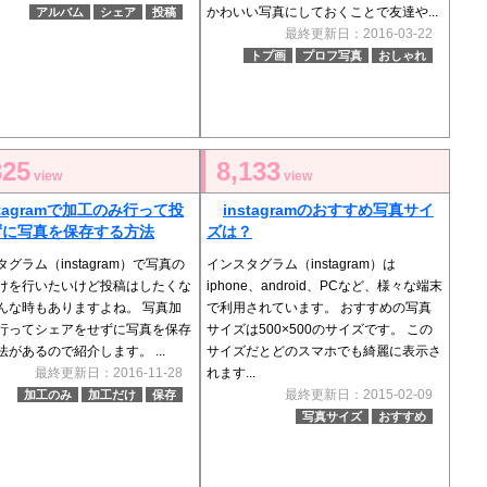
かわいい写真にしておくことで友達や...
アルバム
シェア
投稿
最終更新日：2016-03-22
トプ画
プロフ写真
おしゃれ
325
8,133
view
view
stagramで加工のみ行って投
instagramのおすすめ写真サイ
ずに写真を保存する方法
ズは？
グラム（instagram）で写真の
インスタグラム（instagram）は
けを行いたいけど投稿はしたくな
iphone、android、PCなど、様々な端末
んな時もありますよね。 写真加
で利用されています。 おすすめの写真
行ってシェアをせずに写真を保存
サイズは500×500のサイズです。 この
法があるので紹介します。 ...
サイズだとどのスマホでも綺麗に表示さ
最終更新日：2016-11-28
れます...
最終更新日：2015-02-09
加工のみ
加工だけ
保存
写真サイズ
おすすめ