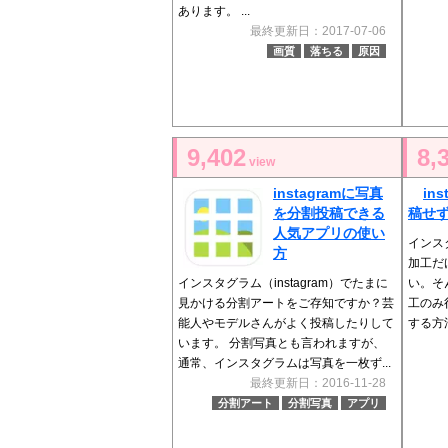
あります。 ...
最終更新日：2017-07-06
画質
落ちる
原因
9,402
8,
view
instagramに写真
in
を分割投稿できる
稿せ
人気アプリの使い
インスタ
方
加工だ
インスタグラム（instagram）でたまに
い。そ
見かける分割アートをご存知ですか？芸
工のみ
能人やモデルさんがよく投稿したりして
する方
います。 分割写真とも言われますが、
通常、インスタグラムは写真を一枚ず...
最終更新日：2016-11-28
分割アート
分割写真
アプリ