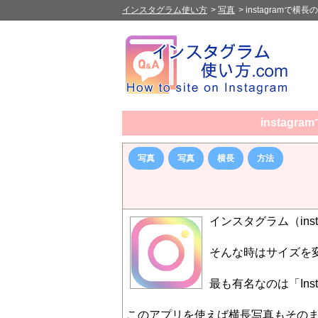
インスタグラム使い方
>
写真
>
instagramで
instag
写真
写真
横長
方法
インスタグラム（ins
そんな時はサイズを
最も有名なのは「Ins
このアプリを使えば横長写真もその