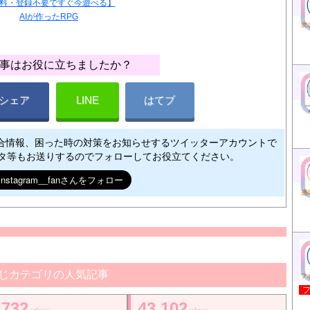
料・登録不要ですぐ今遊べる】
AIが作ったRPG
事はお役に立ちましたか？
シェア
LINE
はてブ
合情報、困った時の対策をお知らせするツイッターアカウントで
ネタ等もお送りするのでフォローしてお役立てください。
じカテゴリの人気記事
,732
43,102