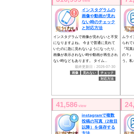
view
インスタグラムの
画像や動画が見れ
ない時のチェック
と対応方法
インスタグラムで画像が見れないと不安
ムライ
になりますよね。 今まで普通に見れて
られて
いたのに急に見れないようになったり、
『写真
画像が表示されない時や動画が再生され
の？』
ない時などもあります。 タイム...
う。私も
最終更新日：2026-07-30
画像
見れない
チェック
対応方法
41,586
24
view
instagramで複数
投稿の写真（2枚目
以降）を保存する
方法