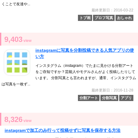
くことで友達や...
最終更新日：2016-03-22
トプ画
プロフ写真
おしゃれ
9,403
view
instagramに写真を分割投稿できる人気アプリの使
い方
インスタグラム（instagram）でたまに見かける分割アート
をご存知ですか？芸能人やモデルさんがよく投稿したりして
います。 分割写真とも言われますが、通常、インスタグラム
は写真を一枚ず...
最終更新日：2016-11-28
分割アート
分割写真
アプリ
8,326
view
instagramで加工のみ行って投稿せずに写真を保存する方法