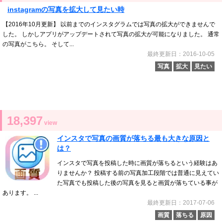
instagramの写真を拡大して見たい時
【2016年10月更新】 以前までのインスタグラムでは写真の拡大ができませんで
した。 しかしアプリがアップデートされて写真の拡大が可能になりました。 通常
の写真がこちら。 そして...
最終更新日：2016-10-05
写真
拡大
見たい
18,397
view
インスタで写真の画質が落ちる最も大きな原因と
は？
インスタで写真を投稿した時に画質が落ちるという経験はあ
りませんか？ 投稿する前の写真加工段階では普通に見えてい
た写真でも投稿した後の写真を見ると画質が落ちている事が
あります。 ...
最終更新日：2017-07-06
画質
落ちる
原因