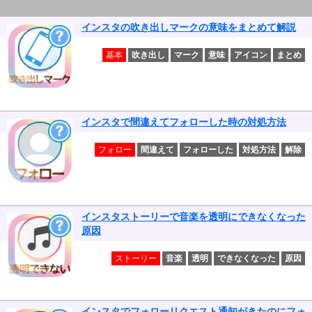
インスタの吹き出しマークの意味をまとめて解説
基本
吹き出し
マーク
意味
アイコン
まとめ
インスタで間違えてフォローした時の対処方法
フォロー
間違えて
フォローした
対処方法
解除
インスタストーリーで音楽を透明にできなくなった
原因
ストーリー
音楽
透明
できなくなった
原因
インスタでフォローリクエスト通知がきたのにフォ