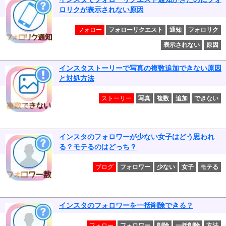
ロリクが表示されない原因
フォロー
フォローリクエスト
通知
フォロリク
表示されない
原因
インスタストーリーで写真の複数追加できない原因
と対処方法
ストーリー
写真
複数
追加
できない
インスタのフォロワーが少ない女子はどう思われ
る？モテるのはどっち？
ブログ
フォロワー
少ない
女子
モテる
インスタのフォロワーを一括削除できる？
フォロー
フォロワー
削除
一括削除
方法