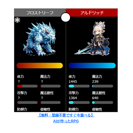
【無料・登録不要ですぐ今遊べる】
AIが作ったRPG