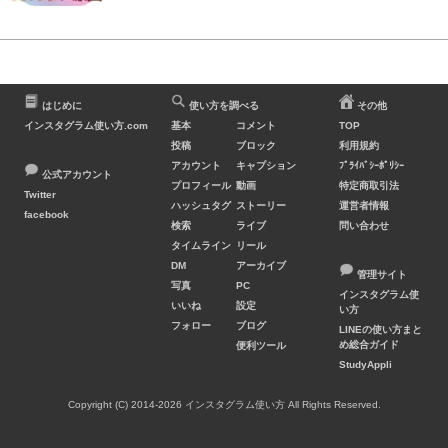
はじめに
使い方を調べる
その他
インスタグラム使い方.com
基本
コメント
TOP
投稿
ブロック
利用規約
アカウント
キャプション
ﾌﾟﾗｲﾊﾞｼｰﾎﾟﾘｼｰ
公式アカウント
プロフィール
動画
特定商取引法
Twitter
ハッシュタグ
ストーリー
運営者情報
facebook
検索
ライブ
問い合わせ
タイムライン
リール
DM
アーカイブ
管理サイト
写真
PC
インスタグラム使
いいね
設定
い方
フォロー
ブログ
LINEの使い方まと
め総合ガイド
便利ツール
StudyAppli
Copyright (C) 2014-2026 インスタグラム使い方 All Rights Reserved.