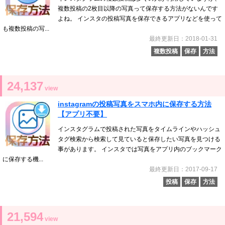
複数投稿の2枚目以降の写真って保存する方法がないんです
よね。 インスタの投稿写真を保存できるアプリなどを使って
も複数投稿の写...
最終更新日：2018-01-31
複数投稿
保存
方法
24,137
view
instagramの投稿写真をスマホ内に保存する方法
【アプリ不要】
インスタグラムで投稿された写真をタイムラインやハッシュ
タグ検索から検索して見ていると保存したい写真を見つける
事があります。 インスタでは写真をアプリ内のブックマーク
に保存する機...
最終更新日：2017-09-17
投稿
保存
方法
21,594
view