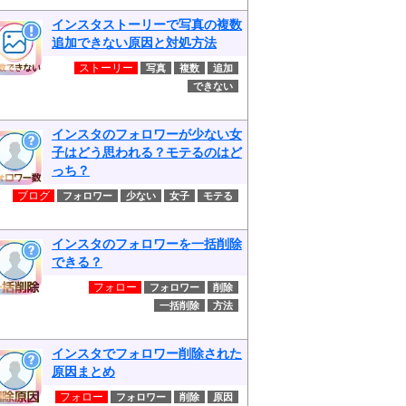
インスタストーリーで写真の複数
追加できない原因と対処方法
ストーリー
写真
複数
追加
できない
インスタのフォロワーが少ない女
子はどう思われる？モテるのはど
っち？
ブログ
フォロワー
少ない
女子
モテる
インスタのフォロワーを一括削除
できる？
フォロー
フォロワー
削除
一括削除
方法
インスタでフォロワー削除された
原因まとめ
フォロー
フォロワー
削除
原因