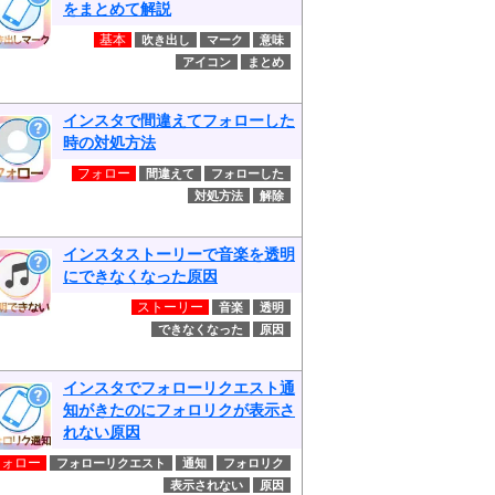
をまとめて解説
基本
吹き出し
マーク
意味
アイコン
まとめ
インスタで間違えてフォローした
時の対処方法
フォロー
間違えて
フォローした
対処方法
解除
インスタストーリーで音楽を透明
にできなくなった原因
ストーリー
音楽
透明
できなくなった
原因
インスタでフォローリクエスト通
知がきたのにフォロリクが表示さ
れない原因
フォロー
フォローリクエスト
通知
フォロリク
表示されない
原因