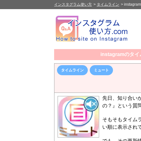
インスタグラム使い方
>
タイムライン
>
insta
instagram
タイムライン
ミュート
先日、知り合い
の？』という質
そもそもタイム
い順に表示され
でも、その更新